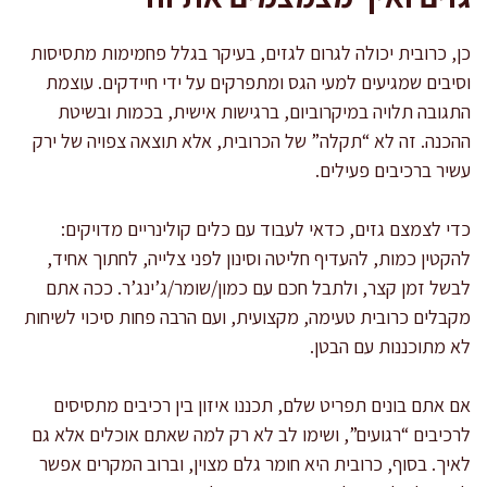
כן, כרובית יכולה לגרום לגזים, בעיקר בגלל פחמימות מתסיסות
וסיבים שמגיעים למעי הגס ומתפרקים על ידי חיידקים. עוצמת
התגובה תלויה במיקרוביום, ברגישות אישית, בכמות ובשיטת
ההכנה. זה לא “תקלה” של הכרובית, אלא תוצאה צפויה של ירק
עשיר ברכיבים פעילים.
כדי לצמצם גזים, כדאי לעבוד עם כלים קולינריים מדויקים:
להקטין כמות, להעדיף חליטה וסינון לפני צלייה, לחתוך אחיד,
לבשל זמן קצר, ולתבל חכם עם כמון/שומר/ג’ינג’ר. ככה אתם
מקבלים כרובית טעימה, מקצועית, ועם הרבה פחות סיכוי לשיחות
לא מתוכננות עם הבטן.
אם אתם בונים תפריט שלם, תכננו איזון בין רכיבים מתסיסים
לרכיבים “רגועים”, ושימו לב לא רק למה שאתם אוכלים אלא גם
לאיך. בסוף, כרובית היא חומר גלם מצוין, וברוב המקרים אפשר