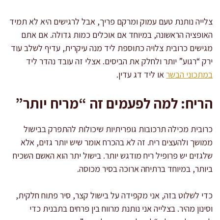
צלייה נותנת טעם עמוק ומרקם פריך, אבל לרגישים היא לא תמיד
האופציה הראשונה, במיוחד אם אוכלים כמות גדולה. אם אתם
מגישים כרובית צלויה כתוספת ליד מנה עיקרית, עדיף לשלב עוד
ירק “רגוע” יותר ולחלק את הביסים. אצלי זה עובד נהדר ליד
במתכוני הבשר
או ליד דג עדין.
הריח: למה לפעמים זה “מריח יותר”
כרובית מכילה תרכובות גופריתיות שיכולות להתפרק בבישול
ממושך ולהעצים ריח. זה לא בהכרח אומר שיש יותר גזים, אלא
שלגזים יש פרופיל ריח מודגש יותר. בישול יתר הוא האשם השכיח
ביותר, במיוחד ברתיחה ארוכה בסיר מכוסה.
כדי לשלוט בזה, אני מקפידה על בישול קצר, סיר פתוח חלקית,
וסינון מהיר. בצלייה אני נותנת מרווח בין פרחים בתבנית כדי