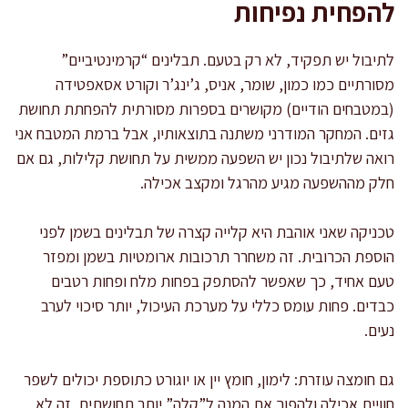
להפחית נפיחות
לתיבול יש תפקיד, לא רק בטעם. תבלינים “קרמינטיביים”
מסורתיים כמו כמון, שומר, אניס, ג’ינג’ר וקורט אסאפטידה
(במטבחים הודיים) מקושרים בספרות מסורתית להפחתת תחושת
גזים. המחקר המודרני משתנה בתוצאותיו, אבל ברמת המטבח אני
רואה שלתיבול נכון יש השפעה ממשית על תחושת קלילות, גם אם
חלק מההשפעה מגיע מהרגל ומקצב אכילה.
טכניקה שאני אוהבת היא קלייה קצרה של תבלינים בשמן לפני
הוספת הכרובית. זה משחרר תרכובות ארומטיות בשמן ומפזר
טעם אחיד, כך שאפשר להסתפק בפחות מלח ופחות רטבים
כבדים. פחות עומס כללי על מערכת העיכול, יותר סיכוי לערב
נעים.
גם חומצה עוזרת: לימון, חומץ יין או יוגורט כתוספת יכולים לשפר
חוויית אכילה ולהפוך את המנה ל”קלה” יותר תחושתית. זה לא