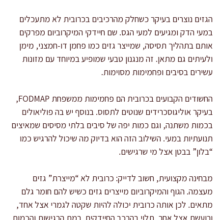
הגזים נוצרים בעיקר כשחלק מהרכיבים בכרובית לא מתעכלים
במעי הדק ומגיעים למעי הגס. שם חיידקי המיקרוביום מפרקים
אותם בתהליך תסיסה, שמייצר גזים כמו פחמן דו-חמצני, מימן
ולעיתים גם מתאן. זה מנגנון טבעי שמופיע במיוחד עם מזונות
עשירים בסיבים ופחמימות מסוימות.
החשודים הקבועים בכרובית הם פחמימות ממשפחת FODMAP,
בעיקר אוליגוסכרידים שנוטים לתסוס. בנוסף יש בה פוליאולים
בכמות משתנה, וגם כמות יפה של סיבים בלתי מסיסים שמאיצים
תנועתיות במעי. השילוב הזה הוא בדיוק מה שיכול להרגיש כמו
“בלון” בבטן אצל מי שרגישים.
מבחינה מקצועית, חשוב לדייק: כרובית לא “מייצרת” גזים
מעצמה. הגוף והמיקרוביום מייצרים גזים כשיש להם חומר גלם
מתאים. לכן אותה כרובית יכולה להיות שקטה לגמרי אצל אחד,
ורועשת אצל אחר, תלוי בהרכב החיידקים, רמת הרגישות והכמות