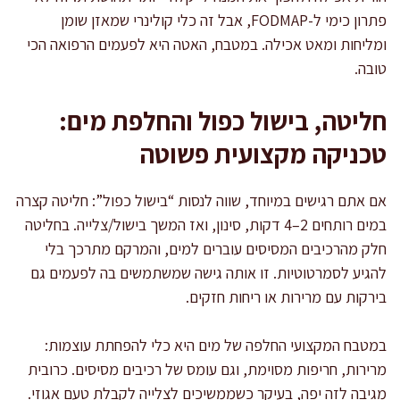
פתרון כימי ל-FODMAP, אבל זה כלי קולינרי שמאזן שומן
ומליחות ומאט אכילה. במטבח, האטה היא לפעמים הרפואה הכי
טובה.
חליטה, בישול כפול והחלפת מים:
טכניקה מקצועית פשוטה
אם אתם רגישים במיוחד, שווה לנסות “בישול כפול”: חליטה קצרה
במים רותחים 2–4 דקות, סינון, ואז המשך בישול/צלייה. בחליטה
חלק מהרכיבים המסיסים עוברים למים, והמרקם מתרכך בלי
להגיע לסמרטוטיות. זו אותה גישה שמשתמשים בה לפעמים גם
בירקות עם מרירות או ריחות חזקים.
במטבח המקצועי החלפה של מים היא כלי להפחתת עוצמות:
מרירות, חריפות מסוימת, וגם עומס של רכיבים מסיסים. כרובית
מגיבה לזה יפה, בעיקר כשממשיכים לצלייה לקבלת טעם אגוזי.