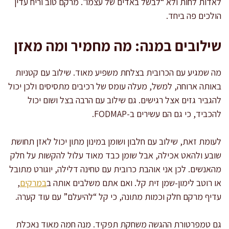
לאדות לחות ולא “לבשל באדים של עצמו”. מרקם טוב וריח עדין
הולכים פה ביחד.
שילובים במנה: מה מחמיר ומה מאזן
מה שמגיע עם הכרובית בצלחת משפיע מאוד. שילוב עם קטניות
באותה ארוחה, למשל, מעלה עומס של רכיבים מתסיסים ולכן יכול
להגביר גזים אצל רגישים. גם שילוב עם הרבה בצל ושום יכול
להכביד, כי גם הם עשירים ב-FODMAP.
לעומת זאת, שילוב עם חלבון ושומן במינון מתון יכול לאזן תחושת
שובע ולהאט אכילה, אבל שומן כבד מאוד עלול להקשות על חלק
מהאנשים. לכן אני אוהבת כרובית עם טחינה דלילה, יוגורט מתובל
או רוטב לימון-שמן זית קל. ואם אתם משלבים אותה ב
במרקים
,
עדיף מרקם חלק וכמות מתונה, כי קל “להיעלם” עם עוד קערה.
גם טמפרטורת ההגשה משחקת תפקיד. מנה חמה מאוד נאכלת