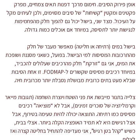
אופן פירוק הסיבים. חימום מרכך דפנות תאים צמחיים, מפרק
פקטינים ומקטין “קשיחות” של סיבים מסוימים, ולכן לעיתים מקל
על העיכול. מצד שני, בישול יכול גם להפוך חלק מהפחמימות
לנגישות יותר לתסיסה, במיוחד אם אוכלים כמות גדולה.
בישול במים (רתיחה או חליטה) מאפשר מעבר של חלק
מהתרכובות המסיסות למי הבישול. בפועל, כשאני מסננת ושופכת
את המים, אני גם “זורקת” חלק מהרכיבים שעלולים להכביד,
במיוחד רכיבים מסיסים שקשורים ל-FODMAP. זו אחת הסיבות
שבלא מעט בתים כרובית מבושלת נסבלת יותר מכרובית חיה.
צלייה בתנור מייבשת את פני השטח ויוצרת השחמה (תגובות מייאר
וקרמליזציה של סוכרים זמינים), אבל לא “מוציאה” רכיבים
מסיסים כמו רתיחה. התוצאה יכולה להיות טעימה בטירוף, אבל
אצל רגישים היא לא תמיד האופציה הקלה ביותר. אצלי בבית,
כשיש “קהל בטן רגיש”, אני מעדיפה להתחיל בחליטה קצרה ואז
לצלות.