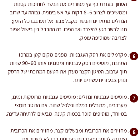
הטחון. בעזרת כף עץ מפוררים את הבשר לחתיכות קטנות
וממשיכים לצרוב 6–8 דקות על אש בינונית-גבוהה עד שרוב
הנוזלים מתאדים והבשר מקבל צבע. אל תערבבו כל הזמן;
תנו לבשר רגע להיצרב ואז הפכו. זה ההבדל בין בישול אפור
לצריבה שמוסיפה עומק.
מקרמלים את רסק העגבניות: מפנים מקום קטן במרכז
המחבת, מוסיפים רסק עגבניות ומטגנים אותו 60–90 שניות
תוך ערבוב. הטיגון הקצר מעדן את הטעם המתכתי של הרסק
ונותן צבע וריח עשירים יותר.
מוסיפים עגבניות ונוזלים: מוסיפים עגבניות מרוסקות ומים,
מערבבים, מתבלים במלח ופלפל שחור. אם הרוטב חומצי
במיוחד, מוסיפים סוכר בכמות קטנה. מביאים לרתיחה עדינה.
מחזירים את הכרובית ומבשלים קצר: מחזירים את הכרובית
הצרובה לרוטב ומערבבים בעדינות כדי לא לשבור את