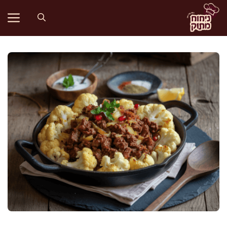
דלג
תוכן