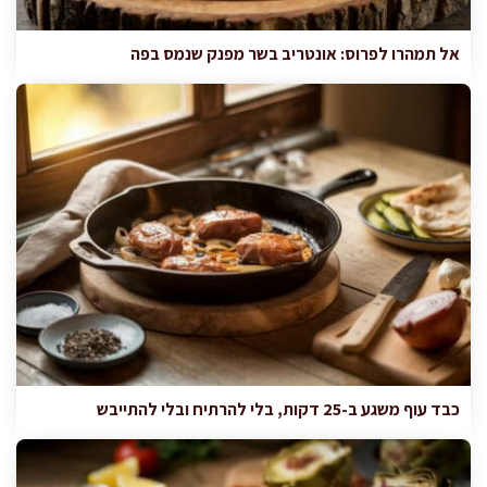
אל תמהרו לפרוס: אונטריב בשר מפנק שנמס בפה
כבד עוף משגע ב-25 דקות, בלי להרתיח ובלי להתייבש