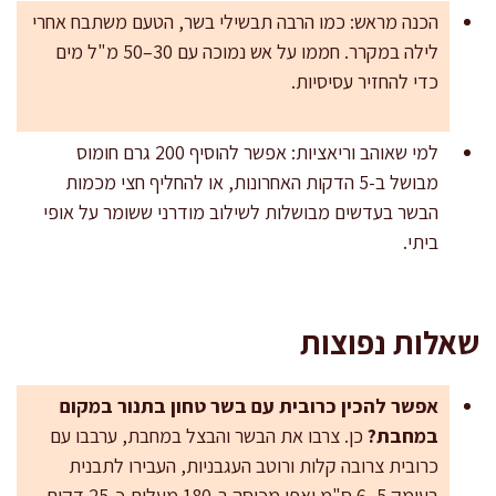
הכנה מראש: כמו הרבה תבשילי בשר, הטעם משתבח אחרי
לילה במקרר. חממו על אש נמוכה עם 30–50 מ"ל מים
כדי להחזיר עסיסיות.
למי שאוהב וריאציות: אפשר להוסיף 200 גרם חומוס
מבושל ב-5 הדקות האחרונות, או להחליף חצי מכמות
הבשר בעדשים מבושלות לשילוב מודרני ששומר על אופי
ביתי.
שאלות נפוצות
אפשר להכין כרובית עם בשר טחון בתנור במקום
במחבת?
כן. צרבו את הבשר והבצל במחבת, ערבבו עם
כרובית צרובה קלות ורוטב העגבניות, העבירו לתבנית
בעומק 5–6 ס"מ ואפו מכוסה ב-180 מעלות כ-25 דקות.