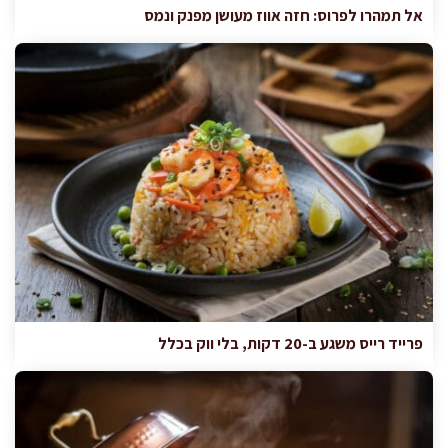
אל תמהרו לפרוס: חזה אווז מעושן מפנק ונמס
פרייד רייס משגע ב-20 דקות, בלי ווק בכלל