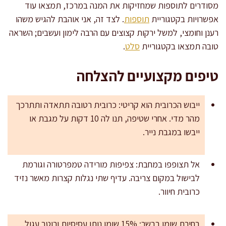
מסודרים לתוספות שמחזיקות את המנה במרכז, תמצאו עוד
אפשרויות בקטגוריית
תוספות
. לצד זה, אני אוהבת להגיש משהו
רענן וחומצי, למשל ירקות קצוצים עם הרבה לימון ועשבים; השראה
טובה תמצאו בקטגוריית
סלט
.
טיפים מקצועיים להצלחה
ייבוש הכרובית הוא קריטי: כרובית רטובה תתאדה ותתרכך
מהר מדי. אחרי שטיפה, תנו לה 10 דקות על מגבת או
ייבשו במגבת נייר.
אל תצופפו במחבת: צפיפות מורידה טמפרטורה וגורמת
לבישול במקום צריבה. עדיף שתי נגלות קצרות מאשר נזיד
כרובית חיוור.
בחירת שומן בבשר: 15% שומן נותן עסיסיות ורוטב עגול.