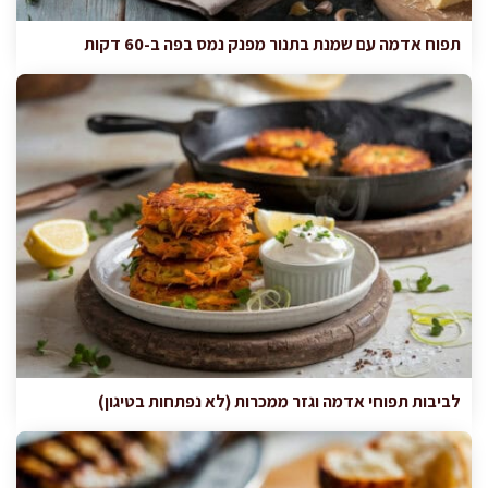
תפוח אדמה עם שמנת בתנור מפנק נמס בפה ב-60 דקות
לביבות תפוחי אדמה וגזר ממכרות (לא נפתחות בטיגון)