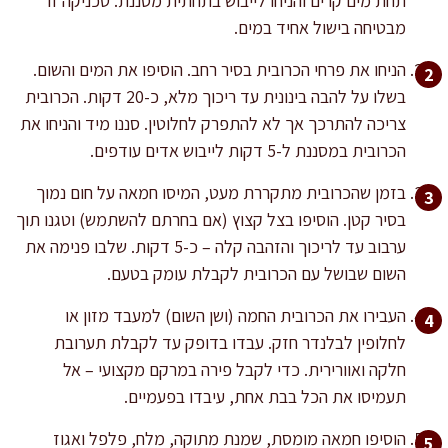
תחת מים קרים והניחו לייבוש בתחתית מסננת. טכניקה זו
מבטיחה בישול אחיד במים.
הניחו את פרחי הכרובית בסיר רחב. הוסיפו את המים והשום.
בשלו על להבה בינונית עד ריכוך מלא, כ-20 דקות. הכרובית
צריכה להתרכך אך לא להתפרק לחלוטין. סננו מיד והניחו את
הכרובית במסננת ל-5 דקות לייבוש אדים עודפים.
בזמן שהכרובית מתקררת מעט, המיסו חמאה על חום נמוך
בסיר קטן. הוסיפו בצל קצוץ (אם בחרתם להשתמש) וטגנו תוך
ערבוב עד לריכוך והזהבה קלה – כ-5 דקות. שלבו פנימה את
השום שבושל עם הכרובית לקבלת עומק בטעם.
העבירו את הכרובית החמה (ושן השום) למעבד מזון או
לחלופין לבלנדר חזק. עבדו בדופק עד לקבלת תערובת
חלקה ואוורירית. כדי לקבל פירה במרקם מקצועי – אל
תעמיסו את הכל בבת אחת, עיבדו בפעמיים.
הוסיפו חמאה מומסת, שמנת מתוקה, מלח, פלפל ואגוז