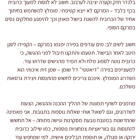
בלנדר חזק וקערה יציבה לערבוב. חשוב לא לנסות למעוך כרובית
בכף בלבד – המרקם לא ייצא קטיפתי. מומלץ להשתמש בחיתוך
אחיד של הכרובית להשגת בישול מאוזן וכך להימנע מחלקים גסים
במרקם הסופי.
חשוב לשים לב: מים עודפים בפירה יפגמו במרקם – הקפידו לסנן
היטב לאחר הבישול. תטעמו ותתקנו תיבול לפני ההגשה, כי
כרובית נוטה לספוג מלח ולא תמיד מרגישים שדרוש עוד.
למעוניינים בפירה "דיאטטי" דל שומן – שמן זית איכותי הוא
השדרוג המומלץ. אינכם צריכים לחשוש מהתנסות ויצירת גרסאות
משלכם.
מוזמנים לשתף תמונות של תהליך ההכנה וההגשה, הצעות
לשדרוגים, וגם לשאול אותי שאלות נוספות בתגובות. אני מאמינה
שהחדשנות במטבח נובעת מסקרנות וגישה פתוחה – אל תחששו
להתנסות גם בווריאציות צמחוניות נוספות, כמו שילוב כרובית
ירוקה או סגולה, או תוספת תבלינים אישית. למי שמחפש עוד