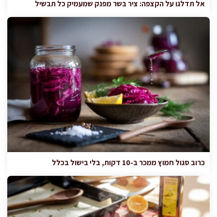
אל תדלגו על הקצפה: ציר בשר מפנק שמעמיק כל תבשיל
כרוב סגול חמוץ ממכר ב-10 דקות, בלי בישול בכלל