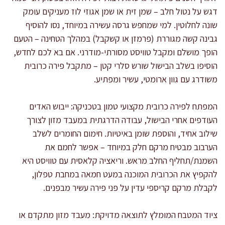
דגש על נטול חלב – שמן זית או שמן אגוזי לוז מעניקים עומק
שונה לחלוטין. למי שמחפש גרסה עשירה במיוחד, נסו להוסיף
גבינה קשה מגוררת (פרמזן או קשקבל) במהלך הטחינה – הטעם
הופך מושלם ומקבל טוויסט מסורתי-מודרני. אם בא לכם לחדש,
הוסיפו בשלב הבישול שורש סלרי קטן – מתקבל פירה כרובית
משודרג עם גוון ארומטי, עשיר ומפתיע.
המפתח לפירה כרובית מקצועי טמון בטכניקה: ייבוש האדים
העודפים אחרי הבישול, עבודה הדרגתית במעבד מזון לצורך
שילוב אחיד, והוספת שומן באיטיות. חימום החומרים לשלב
הערבוב מבטיח מרקם חלק במיוחד – אפשר לחמם את
השמנת/תחליף החלב מראש. וריאציה קלאסית עם טוויסט היא
להקפיץ את הכרובית המוכנה במעט חמאה במחבת טפלון,
לקבלת מרקם קריספי עדין על פני פירה עשיר מבפנים.
ציוד המטבח המומלץ לתוצאה מדויקת: מעבד מזון מתקדם או