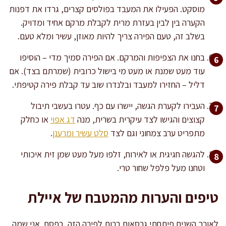
מוסקט. הפעילו את המעבד בפולסים קצרים, גרדו את דפנות
הקערה בין לבין בעזרת מרית לקבלת מרקם אחיד ומדויק.
בשלב זה, טעם הפירה צריך להיות מאוזן, עשיר ומלא טעם.
בחנו את הצפיפות והמרקם. אם הפירה סמיך מדי – הוסיפו
עוד מעט שמנת או מעט מי בישול כרובית (שמרתם בצד). אם
דליל – החזירו למעבד ובלנדרו שוב עד קבלת פירה קטיפתי.
העבירו לקערת הגשה, יישרו עם כף. עטרו בעשבי תיבול
קצוצים והגישו לצד עיקרית בשרית, מנה
דג אפוי
או כחלק
מתפריט ערב צמחוני וגם לצד
סלט עשיר ומרענן
.
להגשה חגיגית או לאירוח, זלפו מעל מעט שמן זית איכותי
וטחנו מעל פלפל שחור טרי.
טיפים והערות מהמטבח של איילת
לאורך השנים פיתחתי גרסאות רבות לפירה הזה. בפסח, אני שמה