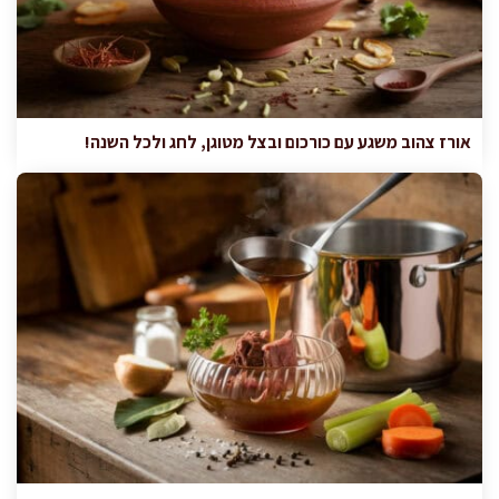
אורז צהוב משגע עם כורכום ובצל מטוגן, לחג ולכל השנה!