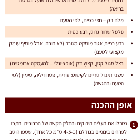
להמיר ל-100 מ"ל חלב סויה או שיבולת שועל בגרסה
בריאה)
מלח דק – חצי כפית, לפי הטעם
פלפל שחור גרוס, רבע כפית
רבע כפית אגוז מוסקט מגורר (לא חובה, אבל מוסיף עומק
מקצועי לטעם)
בצל סגול קטן, קצוץ דק (אופציונלי – להעמקה ארומטית)
עשבי תיבול טריים לקישוט: עירית, פטרוזיליה, טימין (לפי
הטעם וההגשה)
אופן ההכנה
נטרלו את העלים הירוקים והחלק הקשה של הכרובית. חתכו
לפרחים בינוניים בגודלם (כ-4-5 ס"מ כל אחד). שטפו היטב