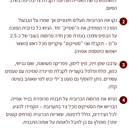
להשתמש ברשת האפייה העליונה לקבלת צריבה יפה בשלב
הסיום.
נקו את הכרוביות מעלים חיצוניים אך שמרו על הגבעול
המרכזי המחזיק את ה״סטייק״ יחד. הניחו כל כרובית הפוכה
על הבסיס וחתכו בעזרת סכין חדה פרוסות בעובי של כ-2.5
ס"מ – תקבלו שני "סטייקים" עיקריים מכל ראש (השאר
ישמשו כתוספת אפויה).
ערבבו שמן זית, מיץ לימון, פפריקה מעושנת, שום גבישי,
כמון, מלח ופלפל בקערית לקבלת מרינדה סמיכה עם טעמים
עשירים. ניתן להוסיף גם מעט צ'ילי יבש למי שאוהב בעיטה
קלה.
הניחו את פרוסות הכרובית על תבנית מרופדת בנייר אפייה.
הברישו את הסטייקים מכל צד בתערובת – הקפידו להגיע
לכל הצדדים, כולל לדפנות. שאריות הכרובית (פרחים קטנים
יותר) מומלץ גם כן לתבל ולאפות על אותה התבנית.