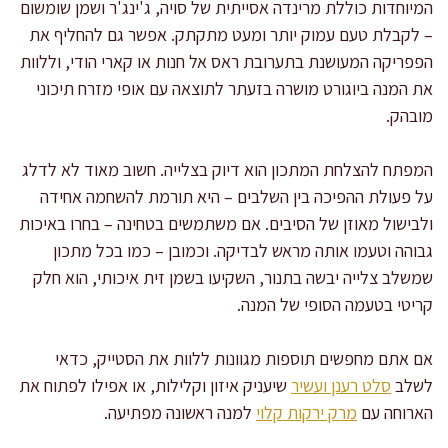
המיוחדות כוללת מרינדה אסייתית של סויה, ג'ינג'ר ושמן שומשום
– לקבלת טעם עמוק יותר ומעט מתקתק. אפשר גם להחליף את
הפפריקה המעושנת בתערובת ראס אל חנות או קארי הודי, וללוות
את המנה ביוגורט מושרה בזעתר לתוצאה עם אופי מזרח תיכוני
מובהק.
המפתח להצלחת המתכון הוא דיוק בצלייה. חשוב מאוד לא לדלג
על פעולת ההפיכה בין השלבים – היא תורמת להשחמה אחידה
ולבישול מאוזן של הסיבים. אם משתמשים בטחינה – בחרו באיכות
גבוהה וטעמו אותה מראש לבדיקה. וכמובן – כמו בכל מתכון
שמשלב צלייה יבשה בתנור, השקיעו בשמן זית איכותי, הוא חלק
קריטי בטעמה הסופי של המנה.
אם אתם מחפשים תוספות מגוונות ללוות את הסטייק, כדאי
לשלב
סלט רענן ועשיר
שיעניק איזון וקלילות, או אפילו לפתוח את
הארוחה עם
מרק ירקות קלוי
למנה ראשונה מפתיעה.