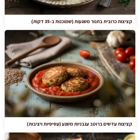
קציצות כרובית בתנור משגעות (שמוכנות ב-35 דקות)
קציצות עדשים ברוטב עגבניות משגע (עסיסיות ויציבות)