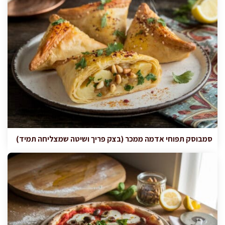
סמבוסק תפוחי אדמה ממכר (בצק פריך ושיטה שמצליחה תמיד)