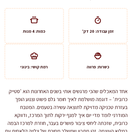
זמן עבודה: 20 דק'
כמות: 4 מנות
כשרות: פרווה
רמת קושי: בינוני
אחד המאכלים שהכי מרגשים אותי בשנים האחרונות הוא 'סטייק
כרובית' – דוגמה מושלמת לאיך חומר גלם פשוט וצנוע הופך
בעזרת טכניקה מדויקת לתוצאה עשירה בטעמים. המטבח
המודרני לומד מדי יום איך למנף ירקות לתוך המרכז, ודווקא
כרובית, שזכתה ליחסי ציבור פושרים בעבר, חוזרת למרכז הבמה
במלוא העוצמה. זהו מתכון שמשלב מסורת של צלייה קלאסית עם