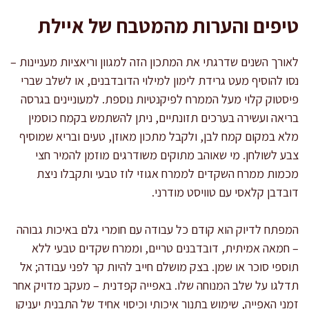
טיפים והערות מהמטבח של איילת
לאורך השנים שדרגתי את המתכון הזה למגוון וריאציות מעניינות –
נסו להוסיף מעט גרידת לימון למילוי הדובדבנים, או לשלב שברי
פיסטוק קלוי מעל הממרח לפיקנטיות נוספת. למעוניינים בגרסה
בריאה ועשירה בערכים תזונתיים, ניתן להשתמש בקמח כוסמין
מלא במקום קמח לבן, ולקבל מתכון מאוזן, טעים ובריא שמוסיף
צבע לשולחן. מי שאוהב מתוקים משודרגים מוזמן להמיר חצי
מכמות ממרח השקדים לממרח אגוזי לוז טבעי ותקבלו ניצת
דובדבן קלאסי עם טוויסט מודרני.
המפתח לדיוק הוא קודם כל עבודה עם חומרי גלם באיכות גבוהה
– חמאה אמיתית, דובדבנים טריים, וממרח שקדים טבעי ללא
תוספי סוכר או שמן. בצק מושלם חייב להיות קר לפני עבודה; אל
תדלגו על שלב המנוחה שלו. באפייה קפדנית – מעקב מדויק אחר
זמני האפייה, שימוש בתנור איכותי וכיסוי אחיד של התבנית יעניקו