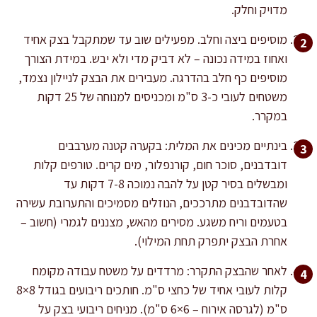
מדויק וחלק.
מוסיפים ביצה וחלב. מפעילים שוב עד שמתקבל בצק אחיד
ואחוז במידה נכונה – לא דביק מדי ולא יבש. במידת הצורך
מוסיפים כף חלב בהדרגה. מעבירים את הבצק לניילון נצמד,
משטחים לעובי כ-3 ס"מ ומכניסים למנוחה של 25 דקות
במקרר.
בינתיים מכינים את המלית: בקערה קטנה מערבבים
דובדבנים, סוכר חום, קורנפלור, מים קרים. טורפים קלות
ומבשלים בסיר קטן על להבה נמוכה 7-8 דקות עד
שהדובדבנים מתרככים, הנוזלים מסמיכים והתערובת עשירה
בטעמים וריח משגע. מסירים מהאש, מצננים לגמרי (חשוב –
אחרת הבצק יתפרק תחת המילוי).
לאחר שהבצק התקרר: מרדדים על משטח עבודה מקומח
קלות לעובי אחיד של כחצי ס"מ. חותכים ריבועים בגודל 8×8
ס"מ (לגרסה אירוח – 6×6 ס"מ). מניחים ריבועי בצק על