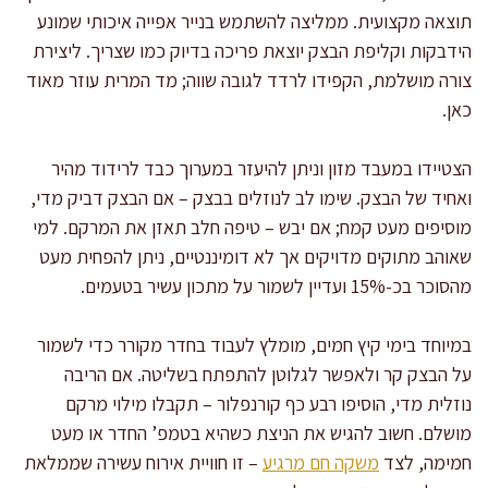
תוצאה מקצועית. ממליצה להשתמש בנייר אפייה איכותי שמונע
הידבקות וקליפת הבצק יוצאת פריכה בדיוק כמו שצריך. ליצירת
צורה מושלמת, הקפידו לרדד לגובה שווה; מד המרית עוזר מאוד
כאן.
הצטיידו במעבד מזון וניתן להיעזר במערוך כבד לרידוד מהיר
ואחיד של הבצק. שימו לב לנוזלים בבצק – אם הבצק דביק מדי,
מוסיפים מעט קמח; אם יבש – טיפה חלב תאזן את המרקם. למי
שאוהב מתוקים מדויקים אך לא דומיננטיים, ניתן להפחית מעט
מהסוכר בכ-15% ועדיין לשמור על מתכון עשיר בטעמים.
במיוחד בימי קיץ חמים, מומלץ לעבוד בחדר מקורר כדי לשמור
על הבצק קר ולאפשר לגלוטן להתפתח בשליטה. אם הריבה
נוזלית מדי, הוסיפו רבע כף קורנפלור – תקבלו מילוי מרקם
מושלם. חשוב להגיש את הניצת כשהיא בטמפ’ החדר או מעט
חמימה, לצד
משקה חם מרגיע
– זו חוויית אירוח עשירה שממלאת