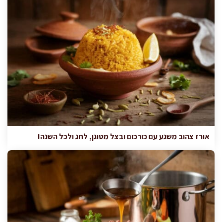
אורז צהוב משגע עם כורכום ובצל מטוגן, לחג ולכל השנה!