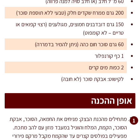
60 מ"ל חלב (או חלב סויה למנה פרווה)
200 גרם ממרח שקדים חלק (טבעי ללא תוספת סוכר)
150 גרם דובדבנים חמוצים, מגולענים (רצוי קפואים או
טריים – לא קומפוט)
60 גרם סוכר חום כהה (ניתן להמיר בדמררה)
1 כף קורנפלור
2 כפות מים קרים
לקישוט: אבקת סוכר (לא חובה)
אופן ההכנה
מתחילים מהכנת הבצק: מניחים את החמאה, הסוכר, אבקת
הסוכר, הקמח, המלח והווניל במעבד מזון עם להב מתכת.
מפעילים בפולסים קצרים עד שהקמח מקבל מרקם פירורי