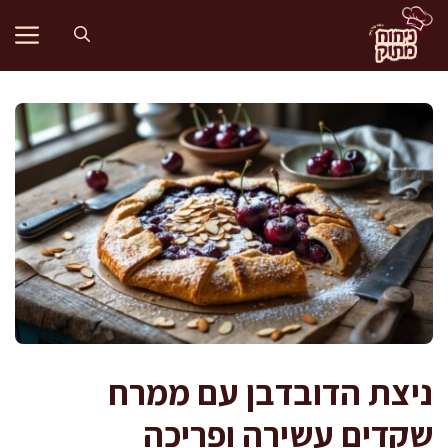
דלג
תוכן
ניצת הדובדבן עם ממרח
שקדים עשירה ופריכה