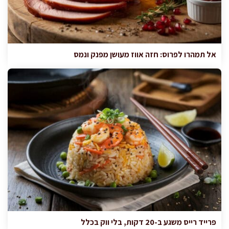
אל תמהרו לפרוס: חזה אווז מעושן מפנק ונמס
פרייד רייס משגע ב-20 דקות, בלי ווק בכלל