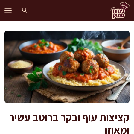
דלג
תוכן
קציצות עוף ובקר ברוטב עשיר
ומאוזן