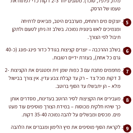
מלח, פלפל, סוכר). מטגנים יחד 2-3 דקות כדי לפתוח את
טעמו של הרסק.
יוצקים מים רותחים, מערבבים היטב, מביאים לרתיחה
ומנמיכים לאש בינונית נמוכה. בשלב זה ניתן לטעום ולתקן
תיבול לפי הצורך.
בשלב ההרכבה – יוצרים קציצות בגודל כדור פינג-פונג (כ-40
גרם כל אחת), בעזרת ידיים רטובות.
מחממים מחבת עם 3 כפות שמן זית ומטגנים את הקציצות 2-
3 דקות מכל צד – רק עד קבלת צבע עדין. אין צורך בבישול
מלא – הן יתבשלו עד הסוף ברוטב.
מעבירים את הקציצות לסיר הרוטב בעדינות, מסדרים אותן
כך שיהיו חלקית מכוסות – במידת הצורך מוסיפים עוד מעט
מים. מכסים ומבשלים על להבה נמוכה 35-40 דקות.
לקראת הסוף מוסיפים את מיץ הלימון ומגברים את הלהבה