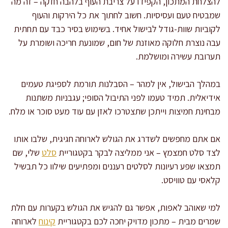
להצלחת המתכון, הקפידו על צריבת העוף בלהבה חזקה – זה מה
שמבטיח טעם ועסיסיות. חשוב לחתוך את כל הירקות והעוף
לקוביות שוות-גודל לבישול אחיד. בשימוש בסיר כבד עם תחתית
עבה נוצרת חלוקה מאוזנת של חום, שמונעת חריכה ושומרת על
תערובת עשירה ומושלמת.
במהלך הבישול, אין למהר – הסבלנות תורמת לספיגת טעמים
אידיאלית. תמיד טעמו לפני התיבול הסופי; עגבניות משתנות
מבחינת חמיצות וייתכן שתצטרכו לאזן עם עוד מעט סוכר או מלח.
אם אתם מחפשים לשדרג את הגולש לארוחה חגיגית, שלבו אותו
לצד סלט חמצמץ – אני ממליצה לבקר בקטגוריית
סלט
שלי, שם
תמצאו שפע רעיונות לסלטים רעננים ומפתיעים שילוו כל תבשיל
קלאסי עם טוויסט.
למי שאוהב לאפות, אפשר גם להגיש את הגולש בקערות עם חלת
שמרים מבית – מתכון מדויק יחכה לכם בקטגוריית
קינוח
לארוחה