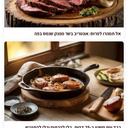
אל תמהרו לפרוס: אונטריב בשר מפנק שנמס בפה
כבד עוף משגע ב-25 דקות, בלי להרתיח ובלי להתייבש