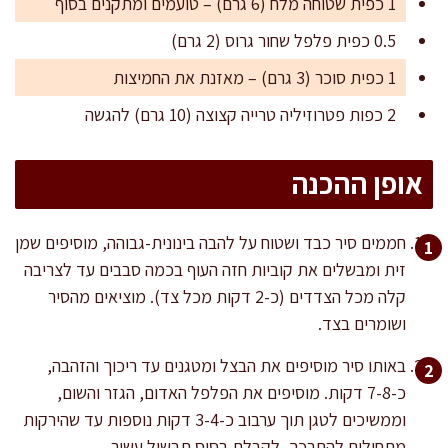
1 כפית שטוחה מלח (6 גרם) – טועמים ומתקנים בסוף
0.5 כפית פלפל שחור גרוס (2 גרם)
1 כפית סוכר (3 גרם) – מאזנת את החמיצות
2 כפות פטרוזיליה טרייה קצוצה (10 גרם) להגשה
אופן ההכנה
חממים סיר כבד ושטוח על להבה בינונית-גבוהה, מוסיפים שמן
זית ומבשלים את קוביות חזה העוף בכמה סבבים עד לצריבה
קלה מכל הצדדים (כ-2 דקות מכל צד). מוציאים מהסיר
ושומרים בצד.
באותו סיר מוסיפים את הבצל ומטגנים עד ריכוך והזהבה,
כ-7-8 דקות. מוסיפים את הפלפל האדום, הגזר והשום,
וממשיכים לטגן תוך ערבוב כ-3-4 דקות נוספות עד שהירקות
מתחילים להתרכך, לקבלת בסיס תבשיל עשיר.