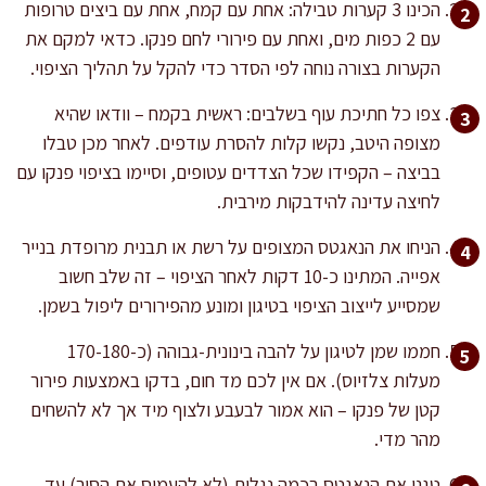
הכינו 3 קערות טבילה: אחת עם קמח, אחת עם ביצים טרופות
עם 2 כפות מים, ואחת עם פירורי לחם פנקו. כדאי למקם את
הקערות בצורה נוחה לפי הסדר כדי להקל על תהליך הציפוי.
צפו כל חתיכת עוף בשלבים: ראשית בקמח – וודאו שהיא
מצופה היטב, נקשו קלות להסרת עודפים. לאחר מכן טבלו
בביצה – הקפידו שכל הצדדים עטופים, וסיימו בציפוי פנקו עם
לחיצה עדינה להידבקות מירבית.
הניחו את הנאגטס המצופים על רשת או תבנית מרופדת בנייר
אפייה. המתינו כ-10 דקות לאחר הציפוי – זה שלב חשוב
שמסייע לייצוב הציפוי בטיגון ומונע מהפירורים ליפול בשמן.
חממו שמן לטיגון על להבה בינונית-גבוהה (כ-170-180
מעלות צלזיוס). אם אין לכם מד חום, בדקו באמצעות פירור
קטן של פנקו – הוא אמור לבעבע ולצוף מיד אך לא להשחים
מהר מדי.
טגנו את הנאגטס בכמה נגלות (לא להעמיס את הסיר) עד