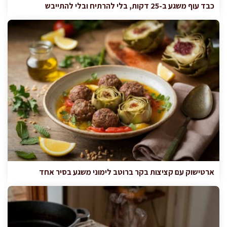
כבד עוף משגע ב-25 דקות, בלי להרתיח ובלי להתייבש
ארטישוק עם קציצות בקר ברוטב לימוני משגע בסיר אחד