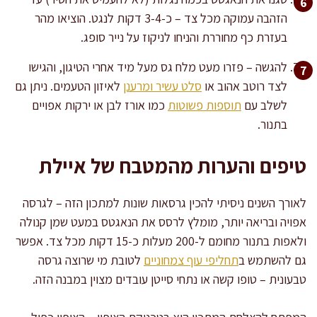
הזהבה עמוקה מכל צד – כ-3-4 דקות לנגט. הוציאו מהר
בעזרת כף מחוררת והניחו לניקוז על נייר סופג.
להגשה – פזרו מעט מלח גס מעל מיד אחרי הטיגון, והגישו
לצד רוטב אהוב או
סלט עשיר ומרענן
לאיזון הטעמים. ניתן גם
לשלב עם
תוספות פשוטות
כמו אורז לבן או ירקות אפויים
בתנור.
טיפים והערות מהמטבח של איילת
לאורך השנים ניסיתי להכין גרסאות שונות למתכון הזה – לגרסה
אפויה ובריאה יותר, מומלץ לרסס את הנאגטס במעט שמן קנולה
ולאפות בתנור מחומם ל-200 מעלות כ-15 דקות מכל צד. אפשר
גם להשתמש ב
תחליפי עוף צמחוניים
לטובת מי שרוצה גרסה
טבעונית – טופו קשה או נתחי סייטן עובדים מצוין במבנה הזה.