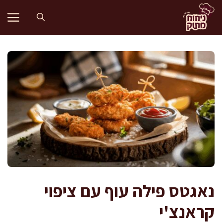
דלג
תוכן
נאגטס פילה עוף עם ציפוי
קראנצ'י