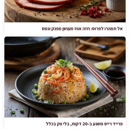
אל תמהרו לפרוס: חזה אווז מעושן מפנק ונמס
פרייד רייס משגע ב-20 דקות, בלי ווק בכלל