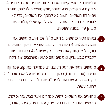
ומניחים חצי מהשוקיים בשכבה אחת. צורבים מכל הצדדים 4–
5 דקות עד קבלת צבע זהוב-עמוק ומוציאים לצלחת. חוזרים
עם יתרת השוקיים. חשוב לא לצופף את השוקיים, כדי לא
להוריד את הטמפרטורה — זהו שלב קריטי לקבלת טעם
מעושן עדין במנה הסופית.
באותו הסיר מוסיפים עוד 10 מ"ל שמן זית, מוסיפים את
הבצל ומטגנים 4 דקות תוך ערבוב יסודי עד ריכוך. מוסיפים
גזר, פלפל מתוק אם רוצים, ומקפיצים 3–4 דקות נוספות
לקבלת צבע עדין. מוסיפים שום כתוש ומערבבים עוד דקה.
מוסיפים לסיר את רסק העגבניות, פפריקה מתוקה, פפריקה
חריפה (אם בחרתם), כמון וכורכום. מטגנים על אש נמוכה 1–2
דקות — הרגע שבו התבלינים “נפתחים” ויוצרים בסיס ריחני
לרוטב עשיר.
מחזירים את השוקיים לסיר, מפזרים מעל בצל, גזר ופלפל.
מוסיפים את הציר החם (או מים), עלה דפנה, טימין, סוכר,