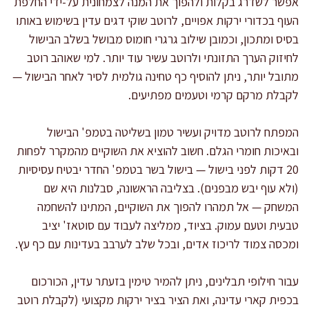
אפשר לשדרג בקלות ולהפוך את המנה לצמחונית על-ידי החלפת
העוף בכדורי ירקות אפויים, לרוטב שוקי דגים עדין בשימוש באותו
בסיס ומתכון, וכמובן שילוב גרגרי חומוס מבושל בשלב הבישול
לחיזוק הערך התזונתי ולרוטב עשיר עוד יותר. למי שאוהב רוטב
מתובל יותר, ניתן להוסיף כף טחינה גולמית לסיר לאחר הבישול —
לקבלת מרקם קרמי וטעמים מפתיעים.
המפתח לרוטב מדויק ועשיר טמון בשליטה בטמפ' הבישול
ובאיכות חומרי הגלם. חשוב להוציא את השוקיים מהמקרר לפחות
20 דקות לפני בישול — בישול בשר בטמפ' החדר יבטיח עסיסיות
(ולא עוף יבש מבפנים). בצליבה הראשונה, סבלנות היא שם
המשחק — אל תמהרו להפוך את השוקיים, המתינו להשחמה
טבעית וטעם עמוק. בציוד, ממליצה לעבוד עם סוטאז' יציב
ומכסה צמוד לריכוז אדים, ובכל שלב לערבב בעדינות עם כף עץ.
עבור חילופי תבלינים, ניתן להמיר טימין בזעתר עדין, הכורכום
בכפית קארי עדינה, ואת הציר בציר ירקות מקצועי (לקבלת רוטב