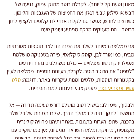
מאוזן וטעם קליל יותר). לקבלת רוטב מתוק-עמוק, נגיעה של
דבש או סילאן טבעי תאזן את החמיצות של העגבניות והלימון.
כשרוצים לחדש, אפשר גם לקלות אגוזי לוז קלופים ולקצוץ לתוך
הרוטב – הם מעניקים מרקם מפתיע ועומק טעם.
אני ממליצה במיוחד לשלב את המנה הזו לצד תוספות מסורתיות
מבית, כמו אורז לבן, קוסקוס קלאסי, פירה בטכניקה מושלמת
ואפילו ירקות שורש צלויים — כולם משתלבים נהדר ויודעים
"לספוג" את הרוטב היטב. לקבלת רעיונות נוספים, ממליצה לעיין
בקטגוריות תוספות, סלטים ומנות עיקריות באתר. דוגמה:
סלט
עשיר ומפתיע בצד
מעניק צבע ורעננות למנה הביתית.
ולבסוף, שימו לב: בישול רטוב מושלם דורש טעימה תדירה — אל
תחששו "לתקן" תיבול במהלך הדרך. שלבו תמונות של כל שלב
בהכנה, שתפו הערות בתגובות באתר ותיהנו מחוויה קולינרית
מקצועית, מדויקת ומלאה השראה. מניסיוני, אין כמו שוקיים עם
רוטב הבנוי נכון כדי להפוך ערב רגיל לארוחה חגיגית, חדשנית,