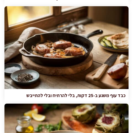
כבד עוף משגע ב-25 דקות, בלי להרתיח ובלי להתייבש