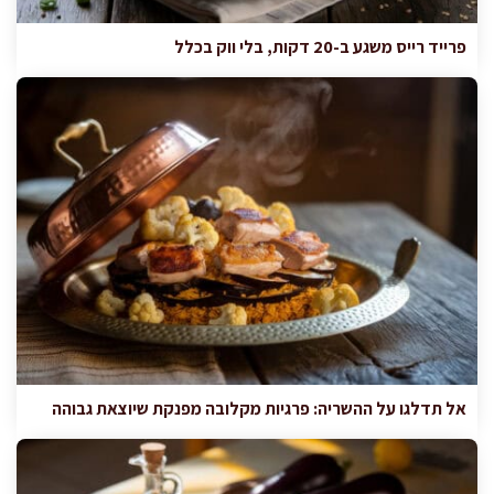
פרייד רייס משגע ב-20 דקות, בלי ווק בכלל
אל תדלגו על ההשריה: פרגיות מקלובה מפנקת שיוצאת גבוהה