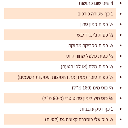
4 שיני שום כתושות
1 כף שטוחה כורכום
½ כפית כמון טחון
½ כפית ג'ינג'ר יבש
½ כפית פפריקה מתוקה
⅓ כפית פלפל שחור גרוס
½ כפית מלח (או לפי הטעם)
½ כפית סוכר (מאזן את החמיצות ועמיקות הטעמים)
⅔ כוס מים (160 מ"ל)
⅓ כוס מיץ לימון סחוט טרי (כ-80 מ"ל)
1 כף רסק עגבניות
½ כוס עלי כוסברה קצוצה גס (לסיום)