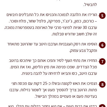
לתבשיל.
הורידו את הלהבה לנמוכה והכניסו את כל התבלינים היבשים
– כורכום, כמון, ג'ינג'ר, פפריקה, פלפל שחור, מלח וסוכר.
ערבבו 30 שניות למיצוי מרבי של הארומה בטמפרטורה נמוכה.
זה שלב חשוב שדורש סבלנות.
הוסיפו את רסק העגבניות וערבבו היטב עד שהרוטב מתאחד
ומקבל צבע עמוק.
החזירו את נתחי העוף לסיר והפכו אותם כך שיתכסו ברוטב
מכל הצדדים. שפכו פנימה את מיץ הלימון, ואז את המים.
ערבבו היטב, כסו והביאו לרתיחה על להבה בינונית.
הנמיכו את האש לקטנה ובשלו כ-25 דקות עם מכסה חצי
פתוח. הרוטב צריך להסמיך מעט אך לשמור נזילות. ערבבו
בעדינות פעם או פעמיים במהלך הבישול.
בדקו את רכות העוף – אם הוא נחתך בקלות עם מזלג, הוא