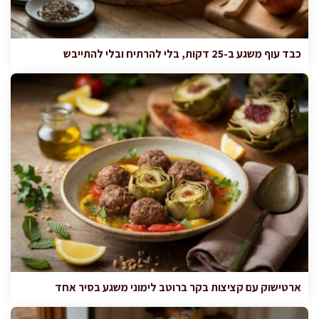
כבד עוף משגע ב-25 דקות, בלי להרתיח ובלי להתייבש
ארטישוק עם קציצות בקר ברוטב לימוני משגע בסיר אחד