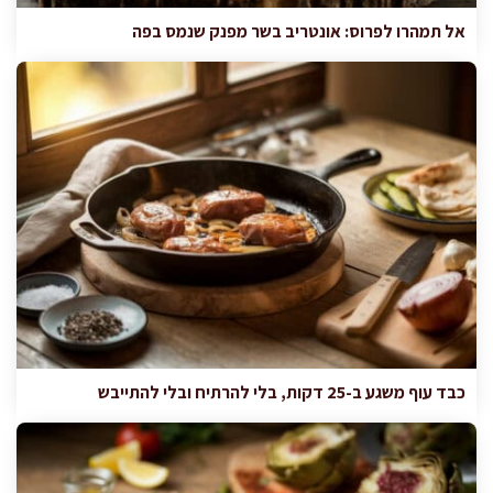
אל תמהרו לפרוס: אונטריב בשר מפנק שנמס בפה
כבד עוף משגע ב-25 דקות, בלי להרתיח ובלי להתייבש