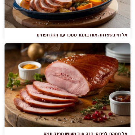
אל תייבשו: חזה אווז בתנור ממכר עם זיגוג תפוזים
אל תמהרו לפרוס: חזה אווז מעושן מפנק ונמס