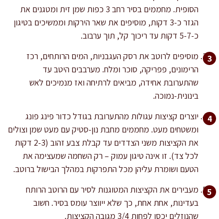
הסופית. מחממים בסיר רחב 3 כפות שמן זית ומטגנים את
הגזר כ-3 דקות, מוסיפים את שאר הירקות וממשיכים בטיגון
כ-5-7 דקות עד ריכוך קל, תוך ערבוב.
מוסיפים לרוטב את רסק העגבניות, המים הרותחים, רכז
הרימונים, פפריקה, סוכר ומלח. מערבבים היטב עד
שהתערובת אחידה, מביאים לרתיחה ואז מנמיכים לאש
בינונית-נמוכה.
יוצרים קציצות עגולות מהתערובת בגודל כדור פינג פונג
ומשטחים מעט. מחממים מחבת נון-סטיק עם מעט שמן וצולים
את הקציצות משני הצדדים עד קבלת צבע זהוב (2-3 דקות
לכל צד). זו אינה טיגון עמוק – רק השחמה שמעצימה את
הטעם ושומרת עליהן מכל התפרקות במהלך הבישול ברוטב.
מעבירים את הקציצות המטוגנות לסיר עם הרוטב הרותח
בעדינות, אחת אחת, כך שלא ייווצר עומס בסיר. חשוב
שהנוזלים יכסו לפחות 3/4 מגובה הקציצות.