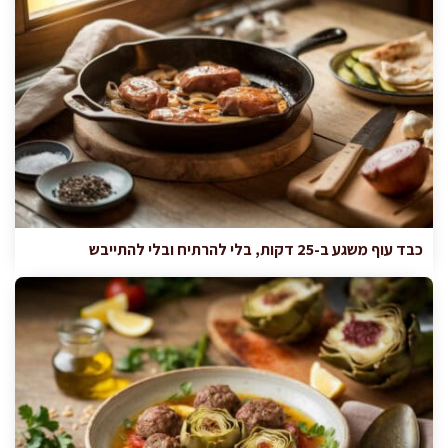
כבד עוף משגע ב-25 דקות, בלי להרתיח ובלי להתייבש