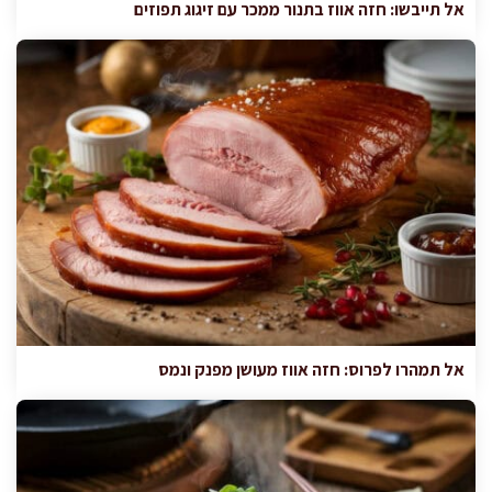
אל תייבשו: חזה אווז בתנור ממכר עם זיגוג תפוזים
אל תמהרו לפרוס: חזה אווז מעושן מפנק ונמס