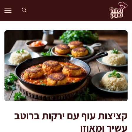
דלג
תוכן
קציצות עוף עם ירקות ברוטב
עשיר ומאוזן