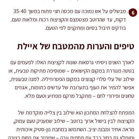
מבשלים על אש נמוכה עם מכסה חצי פתוח במשך 35-40
דקות, עד שהרוטב מצטמצם והקציצות רכות ומלאות טעם.
בודקים תיבול בסיום ומתקנים לפי הטעם.
טיפים והערות מהמטבח של איילת
לאורך השנים ניסיתי גרסאות שונות לקציצות האלו: לפעמים עם
בטטה מגוררת במקום הקישואים – שמוסיפה מתיקות טבעית, או
שילוב של עלי סלרי קצוצים במקום הפטרוזיליה. למנה טבעונית,
אפשר להמיר את העוף בתערובת של עדשים כתומות, אגוזים
טחונים ופירורי לחם – מתקבל מרקם מפתיע וטעם מלא.
המפתח להצלחת המתכון הוא שילוב בין צלייה מוקדמת של
הקציצות לבין בישול ארוך ברוטב – שילוב שמעניק טעם עמוק,
מראה אחיד ומבנה יציב. השתמשו במחבת נון-סטיק איכותית
ומומלץ גם בסיר כבד עם תחתית עבה – שמפזר את החום בצורה