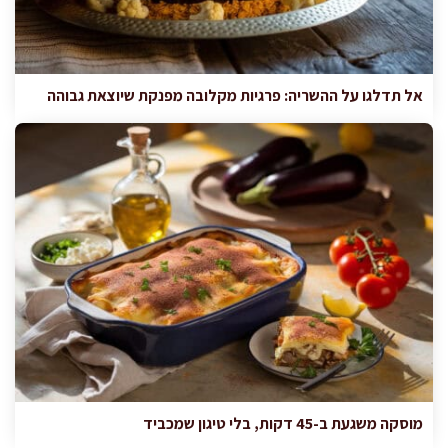
אל תדלגו על ההשריה: פרגיות מקלובה מפנקת שיוצאת גבוהה
מוסקה משגעת ב-45 דקות, בלי טיגון שמכביד