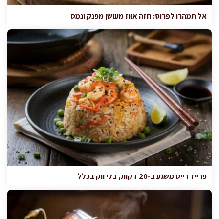
אל תמהרו לפרוס: חזה אווז מעושן מפנק ונמס
פרייד רייס משגע ב-20 דקות, בלי ווק בכלל