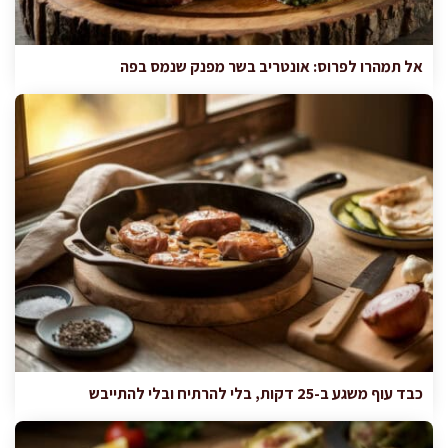
אל תמהרו לפרוס: אונטריב בשר מפנק שנמס בפה
כבד עוף משגע ב-25 דקות, בלי להרתיח ובלי להתייבש