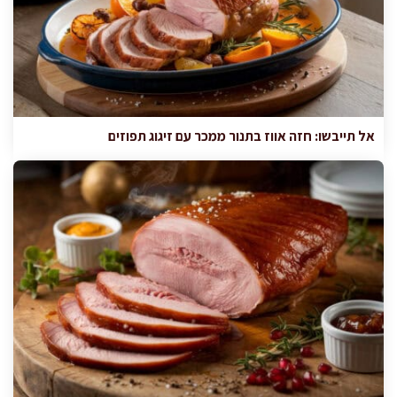
אל תייבשו: חזה אווז בתנור ממכר עם זיגוג תפוזים