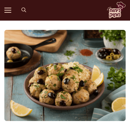
דלג
תוכן