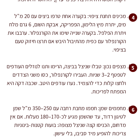
מכינים תחנת ציפוי: בקערה אחת טרפו ביצים עם 20 מ"ל
מים, יתרת מיץ הלימון, הפפריקה, אבקת השום, 6 גרם מלח
ויתרת הפלפל. בקערה שנייה שימו את הקורנפלור. ערבבו את
הקורנפלור עם כפית מהתיבול היבש אם תרצו חיזוק טעם
בציפוי.
מצפים נכון: טבלו שניצל בביצה, הרימו ותנו לנוזלים העודפים
לטפטף 2–3 שניות. העבירו לקורנפלור, כסו משני הצדדים
ולחצו קלות כדי להצמיד. נערו עודפים היטב. שכבה דקה היא
המפתח לפריכות.
מחממים שמן: חממו מחבת רחבה עם 250–350 מ"ל שמן
לטיגון רדוד, עד שהשמן מגיע לכ-170–180 מעלות. אם אין
מדחום, הכניסו קצה שניצל מצופה: בועות קטנות-בינוניות
צריכות להופיע מיד סביבו, בלי עישון.