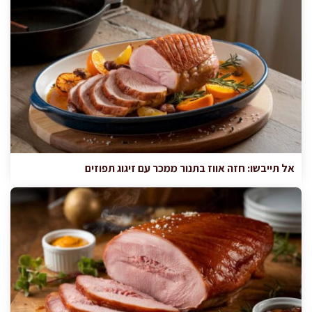
אל תייבשו: חזה אווז בתנור ממכר עם זיגוג תפוזים