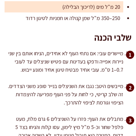
20 מ"ל מים (לריכוך הבלילה)
250–350 מ"ל שמן קנולה או חמניות לטיגון רדוד
שלבי הכנה
מיישרים עובי: אם נתחי העוף לא אחידים, הניחו אותם בין שני
ניירות אפייה ודפקו בעדינות עם פטיש שניצלים עד לעובי
0.7–1 ס"מ. עובי אחיד מבטיח טיגון אחיד ומונע ייבוש.
מייבשים היטב: נגבו את השניצלים בנייר סופג משני הצדדים.
זה שלב קריטי, כי לחות על פני העוף מפריעה להיצמדות
הציפוי וגורמת לציפוי להתרכך.
מתבלים את העוף: פזרו על השניצלים 6 גרם מלח, מעט
פלפל שחור וכ-5 מ"ל מיץ לימון, עסו קלות והניחו בצד 5
דקות. המטרה היא תיבול פנימי עדין, לא השריה ארוכה.