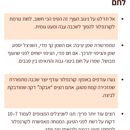
לחם
אל תדלגו על ניגוב העוף: זה הטיפ הכי חשוב. לחות גורמת
לקורנפלור להפוך לשכבה עבה ומעט גומית.
טמפרטורת שמן יציבה: אם השמן קר מדי, השניצל יספוג
שמן והציפוי יתרכך. אם חם מדי, הציפוי ישחים לפני שהעוף
מבושל. שמרו על חום בינוני-גבוה והתאימו בין סבבים.
נערו עודפים באומץ: קורנפלור עודף יוצר שכבה מתפוררת
שמזכירה קמח מטוגן. אתם רוצים “אבקה” דקה שמודבקת
לביצה.
רוצים עוד יותר פריך: תנו לשניצלים המצופים לעמוד 7–10
דקות על רשת לפני הטיגון. המנוחה מאפשרת לקורנפלור
להיספג מעט בביצה ולהיאחז טוב יותר.