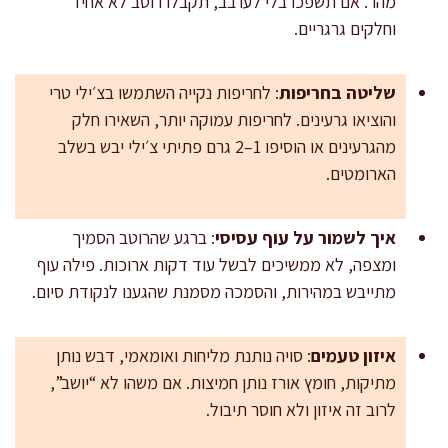
מהר. אם תשפכו בלי לערבב, תקבלו רוטב לא אחיד
וחלקים גרגריים.
שליטה בחריפות
: לחריפות נקייה השתמשו בצ׳ילי טרי
והוציאו גרעינים. לחריפות עמוקה יותר, השאירו חלק
מהגרעינים או הוסיפו 1–2 גרם פתיתי צ׳ילי יבש בשלב
הארומטים.
איך לשמור על עוף עסיסי
: ברגע שהרוטב הסמיך
ומצפה, לא ממשיכים לבשל עוד דקות ארוכות. פילה עוף
מתייבש במהירות, והסמכה מסמנת שהגענו לנקודת סיום.
איזון טעמים
: סויה נותנת מליחות ואומאמי, דבש נותן
מתיקות, חומץ אורז נותן חמיצות. אם משהו לא “יושב”,
לרוב זה איזון ולא חוסר תיבול.