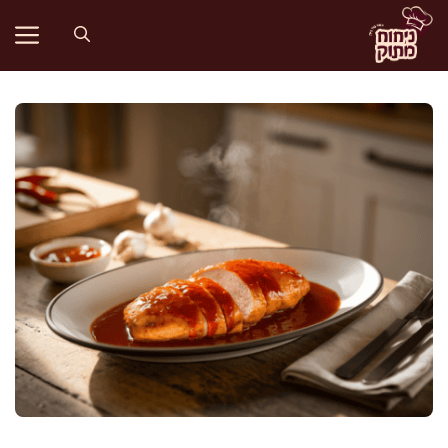
דלג
תוכן