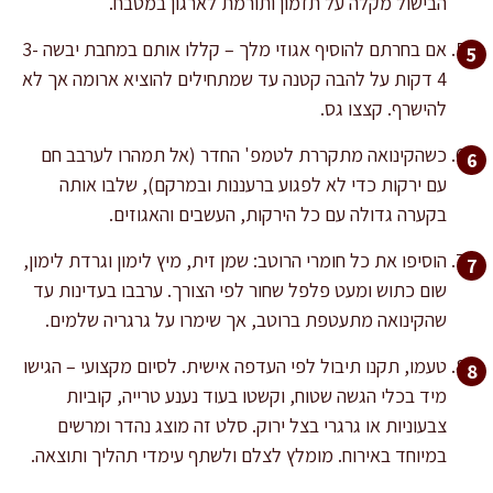
הבישול מקלה על תזמון ותורמת לארגון במטבח.
אם בחרתם להוסיף אגוזי מלך – קללו אותם במחבת יבשה 3-
4 דקות על להבה קטנה עד שמתחילים להוציא ארומה אך לא
להישרף. קצצו גס.
כשהקינואה מתקררת לטמפ' החדר (אל תמהרו לערבב חם
עם ירקות כדי לא לפגוע ברעננות ובמרקם), שלבו אותה
בקערה גדולה עם כל הירקות, העשבים והאגוזים.
הוסיפו את כל חומרי הרוטב: שמן זית, מיץ לימון וגרדת לימון,
שום כתוש ומעט פלפל שחור לפי הצורך. ערבבו בעדינות עד
שהקינואה מתעטפת ברוטב, אך שימרו על גרגריה שלמים.
טעמו, תקנו תיבול לפי העדפה אישית. לסיום מקצועי – הגישו
מיד בכלי הגשה שטוח, וקשטו בעוד נענע טרייה, קוביות
צבעוניות או גרגרי בצל ירוק. סלט זה מוצג נהדר ומרשים
במיוחד באירוח. מומלץ לצלם ולשתף עימדי תהליך ותוצאה.