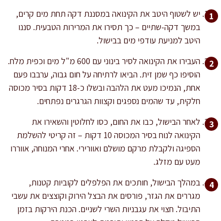
יש לשטוף היטב את הקינואה במסננת דקה תחת מים קרים,
במשך דקה-שתיים – כך תסירו את המרירות הטבעית. סננו
היטב למניעת עודפי מים בבישול.
העבירו את הקינואה לסיר בינוני עם 600 מ"ל מים וכפית מלח.
הוסיפו כף שמן זית. הביאו לרתיחה על חום גבוה, ערבבו פעם
אחת, הנמיכו מעט את הלהבה ובשלו כ-18 דקות בסיר מכוסה
חלקית, עד שהמים נספגים וקצוות הגרגרים נפתחים.
לאחר הבישול, כבו את החום, כסו לחלוטין והשאירו את
הקינואה לנוח בסיר המכוסה 10 דקות – זה קריטי להשלמת
הספיגה ולקבלת מרקם מושלם ואוורירי. אחרי המנוחה, אווררו
מעט עם מזלג.
במהלך הבישול, חותכים את הפלפלים לקוביות קטנות,
מגררים את הגזר, פורסים את הבצל הירוק וקוצצים את עשבי
התיבול. חצוי את עגבניות השרי לשניים. הכנת הירקות בזמן