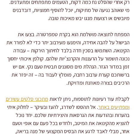
רק אחרי שהסלט נח כמה דקות, הטעמים מתפתחים ומתעדנים.
מי שאוהב נגיעה של מתיקות, יוכל להוסיף חמוציות, דובדבנים
מיובשים או רצועות מנגו יבש מאיכות טובה.
המפתח לתוצאה מושלמת הוא בקרת טמפרטורה. בצעו את
הבישול על להבה אחידה, והימנעו מעירבוב יתר כדי לא לפורר את
הקינואה. השתמשו בסכין חדה בלבד לחיתוך הירקות – עבודה
נכונה תשמור על הרעננות והקרנצ'יות שלהם. קולפן איכותי יחסוך
זמן במדור הגזר. הנהלת מים מסוננים תבטיח טעם נקי. אם יש
ברשותכם קערת ערבוב רחבה, מומלץ לעבוד בה – זה יפזר את
הרכיבים בצורה מאוזנת ומדויקת.
לקבלת עוד רעיונות לתוספות, ניתן לראות
מתכוני סלטים עשירים
ומפתיעים באתר
. אל תהססו לשדרג, להעז ובעיקר – לחלוק איתי
בהערות ובהודעות את הגרסאות והיצירתיות שלכם. יחד נוכל
להוציא מהקינואה את המיטב, ולחדש בכל פעם עם אופי וטעם
אחר, מבלי לאבד לרגע את הבסיס המקצועי של מנה בריאה,