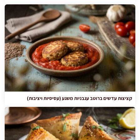
קציצות עדשים ברוטב עגבניות משגע (עסיסיות ויציבות)