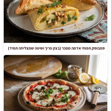
סמבוסק תפוחי אדמה ממכר (בצק פריך ושיטה שמצליחה תמיד)