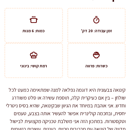
זמן עבודה: 20 דק'
כמות: 6 מנות
כשרות: פרווה
רמת קושי: בינוני
קינואה צבעונית היא דוגמה נפלאה למנה שמתאימה כמעט לכל
שולחן – בין אם כעיקרית קלה, תוספת עשירה או סלט משודרג
וחדש. אני אוהבת במיוחד את הגיוון שבקינואה, שהיא בסיס ניטרלי
יחסית, ובחכמה קולינרית אפשר להעשיר אותה בצבע, טעמים
וטקסטורות. במתכון הזה אני משלבת טכניקה מקצועית לבישול
מדויק של קינואה עם מרכיבים טריים, רעננים, עשירים בטעמים