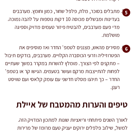
מתבלים בסוכר, מלח, פלפל שחור, כמון וחומץ. מערבבים
בעדינות ומבשלים מכוסה 10 דקות נוספות על להבה נמוכה.
מדי פעם מערבבים, להבטיח פיזור טעמים מדויק וספיגה
מושלמת.
מסירים מהאש, מצננים לטמפ' החדר ואז מוסיפים את
הפטרוזיליה וזרעי הכוסברה הקלויים. מערבבים, בודקים תיבול
– מתקנים לפי הצורך. מומלץ להשרות במקרר במשך שעתיים
לפחות להתייצבות מרקם ועושר בטעמים. הגישו קר או בטמפ'
החדר – כך תיהנו מסלט חדשני עם עומק קלאסי ועם טוויסט
רענן.
טיפים והערות מהמטבח של איילת
לאורך השנים פיתחתי וריאציות שונות למתכון המדויק הזה.
למשל, שילוב פלפלים ירוקים יעניק טעם מרומז של מרירות