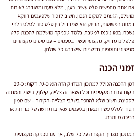
אם אתם מחפשים סלט עשיר, רענן, מלא טעם ומשודרג לאירוח
מושלם, הגעתם למקום הנכון. חשוב לזכור שלפעמים דווקא
במנות הפשוטות, הדיוק הוא שמבדיל בין סלט טוב לסלט בלתי
נשכח. בואו ניכנס למטבח, נלמד טכניקה מושלמת להכנת סלט
פלפלים מדויק, מקצועי ועשיר בטעמים – עם טיפים מקצועיים
מניסיוני ותוספות חדשניות שישדרגו כל שולחן.
זמני הכנה
זמן ההכנה הכולל למתכון המדויק הזה הוא כ-70 דקות: כ-20
דקות עבודה אקטיבית וכל השאר זה צלייה, קילוף, בישול והמתנה
לספיגה. חשוב שלא להחפז בשלבי הצלייה והקירור – שם טמון
הסוד לסלט עשיר ומאוזן בטעמים שאין בו תחושה של מרירות או
חריכה מיותרת.
המתכון מצריך הקפדה על כל שלב, אך עם טכניקה מקצועית