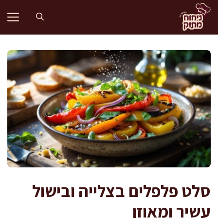
דלג
תוכן
סלט פלפלים בצלייה ובישול
עשיר ומאוזן