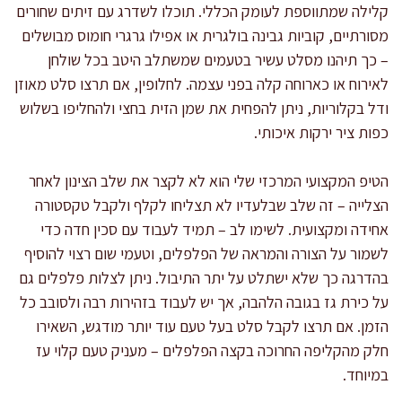
קלילה שמתווספת לעומק הכללי. תוכלו לשדרג עם זיתים שחורים
מסורתיים, קוביות גבינה בולגרית או אפילו גרגרי חומוס מבושלים
– כך תיהנו מסלט עשיר בטעמים שמשתלב היטב בכל שולחן
לאירוח או כארוחה קלה בפני עצמה. לחלופין, אם תרצו סלט מאוזן
ודל בקלוריות, ניתן להפחית את שמן הזית בחצי ולהחליפו בשלוש
כפות ציר ירקות איכותי.
הטיפ המקצועי המרכזי שלי הוא לא לקצר את שלב הצינון לאחר
הצלייה – זה שלב שבלעדיו לא תצליחו לקלף ולקבל טקסטורה
אחידה ומקצועית. לשימו לב – תמיד לעבוד עם סכין חדה כדי
לשמור על הצורה והמראה של הפלפלים, וטעמי שום רצוי להוסיף
בהדרגה כך שלא ישתלט על יתר התיבול. ניתן לצלות פלפלים גם
על כירת גז בגובה הלהבה, אך יש לעבוד בזהירות רבה ולסובב כל
הזמן. אם תרצו לקבל סלט בעל טעם עוד יותר מודגש, השאירו
חלק מהקליפה החרוכה בקצה הפלפלים – מעניק טעם קלוי עז
במיוחד.