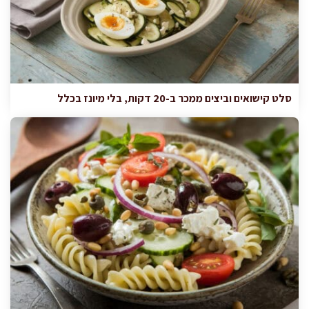
סלט קישואים וביצים ממכר ב-20 דקות, בלי מיונז בכלל