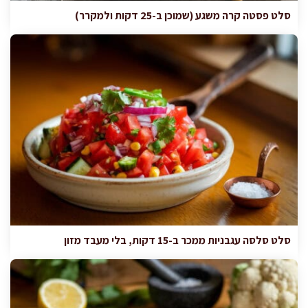
סלט פסטה קרה משגע (שמוכן ב-25 דקות ולמקרר)
סלט סלסה עגבניות ממכר ב-15 דקות, בלי מעבד מזון