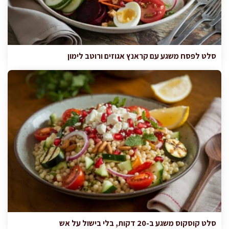
סלט לפסח משגע עם קראנץ אגוזים ורוטב לימון
סלט קוסקוס משגע ב-20 דקות, בלי בישול על אש