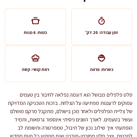
זמן עבודה: 20 דק'
כמות: 6 מנות
כשרות: פרווה
רמת קושי: קשה
סלט פלפלים מבושל הוא דוגמה נפלאה לחיבור בין טעמים
עמוקים לרעננות מפתיעה על הצלחת. בזכות הטכניקה המדויקת
של צליית הפלפלים ולאחר מכן בישולם, מתקבל מרקם מושלם
ועשיר בטעמים. לאורך השנים ניסיתי אינספור גרסאות, ותמיד
הופתעתי איך שילוב נכון של תיבול, טמפרטורה ותשומת לב
לפרטים, יוצר סלט מסורתי-מודרני שגם מפתיע כל פעם מחדש.