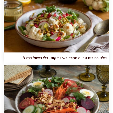
סלט כרובית טרייה ממכר ב-15 דקות, בלי בישול בכלל