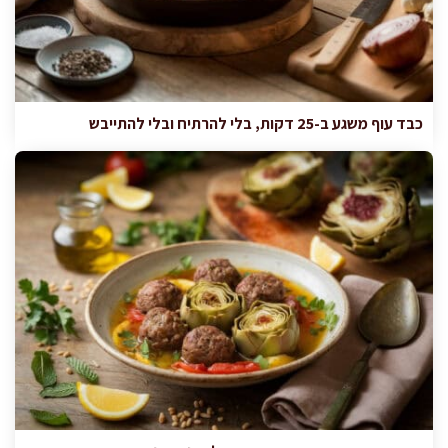
כבד עוף משגע ב-25 דקות, בלי להרתיח ובלי להתייבש