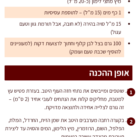
מיץ מחצי לימון (כ-20 מ"ל)
1 כף מים (15 מ"ל) – לתוספת עסיסיות
15 מ"ל סויה בהירה (לא חובה, אבל תורמת גוון וטעם
עגול)
100 גרם בצל לבן קלוף וחתוך לרצועות דקות (למעוניינים
להוסיף שכבת טעם ועומק)
אופן ההכנה
שוטפים ומייבשים את נתחי חזה העוף היטב. בעזרת פטיש עץ
למטבח, מחליקים קלות את הנתחים לעובי אחיד (2 ס"מ) –
זה גורם לצלייה אחידה ולתוצאה מדויקת.
בקערה רחבה מערבבים היטב את שמן הזית, החרדל, המלח,
הפלפל, השום, הרוזמרין, מיץ הלימון, המים והסויה עד ליצירת
תערובת מרינדה עשירה בטעמים.