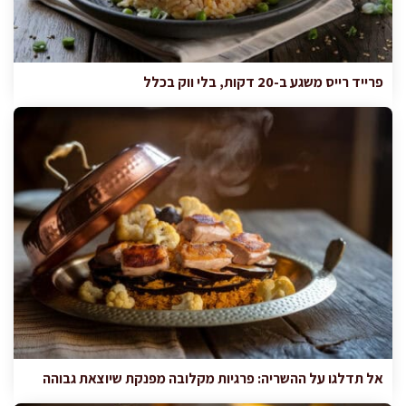
פרייד רייס משגע ב-20 דקות, בלי ווק בכלל
אל תדלגו על ההשריה: פרגיות מקלובה מפנקת שיוצאת גבוהה