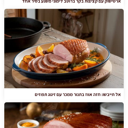
ארטישוק עם קציצות בקר ברוטב לימוני משגע בסיר אחד
אל תייבשו: חזה אווז בתנור ממכר עם זיגוג תפוזים