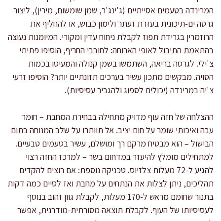
המרינדה בטעמים אסייתיים (ג'ינג'ר, שמן שומשום, מירין), ליצור
גרסה ים-תיכונית בעזרת זעתר ולימון כבוש, או להחליף את
הרוזמרין בגרידת תפוז לקבלת ניחוח עדין ומקורי. המיומנות נעוצה
בהתאמת התיבול לאופי הארוחה: לחובבי החריף, הוסיפו פתיתי
צ'ילי. לגרסה בריאה, השתמשו בשמן קנולה והמעיטו בכמות
הסויה. מבקשים מתכון עשיר בערכים תזונתיים יותר? הוסיפו זרעי
צ'יה במרינדה (יכולים לספוג ולהגביר עסיסיות).
ההצלחה של חזה עוף מדויק מתחילה בבחירת המחבת – חומר
עבה ואיכותי שומר על חום יציב. אל תוותרו על שלב המנוחה בתום
הבישול – הוא מבטיח מרקם רך ומושלם, עשיר בטעמים טבעיים.
למתחילים מומלץ להיעזר במדחום בשר – למרכז החזה רצוי
להגיע ל-72 מעלות צלזיוס. טכניקה נוספת: אם רוצים להקדים
תהליכים, ניתן לצלות את הנתחים על מחבת ואז לסיים כמה דקות
בתנור שחומם מראש ל-170 מעלות, לקבלת גוון זהוב בנוסף
לעסיסיותו של העוף. לקבלת תוצאה מסורתית-מודרנית, אפשר