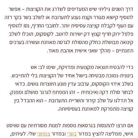
דרך השנים גיליתי שיש המעדיפים לשדרג את הקציצות – אפשר
להוסיף קישוא מגורר וקצת נענע לתערובת או לשלב בשר בקר רזה
עם העוף לקבלת קציצה עסיסית יותר. לחובבי החריף, נסו להוסיף
פלפל ירוק חריף קצוץ דק ישירות לרוטב. לקוסקוס, תוכלו לשלב
קינואה מבושלת כחלק מהסולת לגרסה מאוזנת ועשירה בערכים
תזונתיים – מהלך שאני אישית אוהבת מאוד.
כדי להבטיח תוצאה מקצועית ומדויקת, שימו לב: אש
בינונית-נמוכה מבטיחה בישול אחיד של הקציצות בלי להתייבש.
בשלב אידוי הקוסקוס, ערבוב עדין מונע היווצרות גושים. כדאי
לבחור סולת דקה ואיכותית – זהו המפתח לגרגר מושלם ומפנק.
אל תדלגו על שלב קירור והשריית התערובת – הוא ההבדל בין
קציצה מתפרקת למאוזנת בעסיסיותה.
אם תרצו להתנסות בגרסאות נוספות למנות מסורתיות עם טוויסט
אישי, ממליצה להציץ במדור
בשרי
ובמדור
צמחוני
שלי. לעיתים,