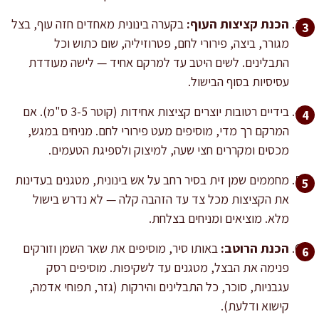
הכנת קציצות העוף:
בקערה בינונית מאחדים חזה עוף, בצל
מגורר, ביצה, פירורי לחם, פטרוזיליה, שום כתוש וכל
התבלינים. לשים היטב עד למרקם אחיד — לישה מעודדת
עסיסיות בסוף הבישול.
בידיים רטובות יוצרים קציצות אחידות (קוטר 3-5 ס"מ). אם
המרקם רך מדי, מוסיפים מעט פירורי לחם. מניחים במגש,
מכסים ומקררים חצי שעה, למיצוק ולספיגת הטעמים.
מחממים שמן זית בסיר רחב על אש בינונית, מטגנים בעדינות
את הקציצות מכל צד עד הזהבה קלה — לא נדרש בישול
מלא. מוציאים ומניחים בצלחת.
הכנת הרוטב:
באותו סיר, מוסיפים את שאר השמן וזורקים
פנימה את הבצל, מטגנים עד לשקיפות. מוסיפים רסק
עגבניות, סוכר, כל התבלינים והירקות (גזר, תפוחי אדמה,
קישוא ודלעת).