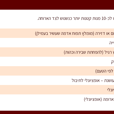
יה
ארומה (אופציונלי)