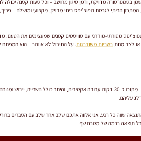
מן בטמפרטורה מדויקת, וזמן טיגון מחושב – וכל טעות קטנה יכולה 
המתכון הביתי לגרסת תפוצ'יפס ביתי מדויק, מקצועי ומושלם – פריך,
תפוצ'יפס מסורתי-מודרני עם טוויסטים קטנים שמעצימים את הטעם. מ
 או לצד מנות
בשריות משודרגות
. על התיבול לא אוותר – הוא המפתח לי
זמן ההכנה הכולל הוא כשעה ורבע – מתוכו כ-30 דקות עבודה אקטיבית, והיתר כולל השרייה,
לג עליהם.
תוצאה שווה כל רגע. אני אלווה אתכם שלב אחר שלב עם הסברים ברורים
בל תוצאה ברמה של מטבח שף.