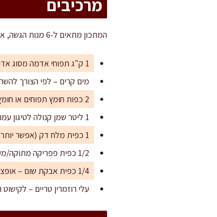
מרכיבים
המתכון מתאים ל-6 מנות הגשה, או לכ-10 מנות קטנות יותר כנשנוש לצד הארוחה.
1 ק"ג תפוחי אדמה מסוג אדום או דזירה (מומלץ תפוח אדמה שעשיר בעמילן)
מים קרים – לפי הצורך להשרי
2 כפות חומץ תפוחים או חומץ רגיל (להפחתת שבירה וכהות)
1 ליטר שמן קנולה לטיגון עמוק
1 כפית מלח דק (אפשר יותר לפי הטעם)
1/2 כפית פפריקה מתוקה/מעושנת – אופציונלי לתיבול
1/4 כפית אבקת שום – אופציונלי
עלי רוזמרין טריים – לקישוט ו