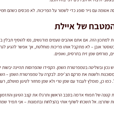
ה אטומה עם נייר סופג כדי לשמור על הפריכות. לא מכסים כשהם חמים
המטבח של איילת
למתכון הזה. אם אתם אוהבים טעמים מודגשים, נסו להוסיף תבלין ברביק
 בטוסטר אובן – לא מתקבל אותו פריכות מוחלטת, אך אפשר להגיע לג
ם, מורחים שמן זית בתרסיס, ואופים.
 נכון ובשליטה בטמפרטורת השמן. הקפידו שהפרוסות תהיינה יבשות לח
מסוכנות ולשנות את מרקם הצ'יפס. לבקרה על טמפרטורת השמן – השת
. כמו כן, מומלץ לעבוד עם שמן טרי ולא שמן מחזור לטיגון מושלם, רענ
קטנה של תפוחי אדמה בסבב הראשון ותרגלו את קצב הטיגון והתזמון
ת שתרצו. אל תשכחו לשתף אותי בהצלחות ובתמונות – אני תמיד שמחה