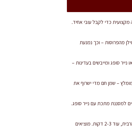
"מ. מומלץ להשתמש במנדולינה מקצועית כדי לקבל עובי אחיד.
 דקות. ההשריה מוציאה את העמילן מהפרוסות – וכך נמנעת
נייר סופג ומייבשים בעדינות –
מדחום מקצועי מומלץ – שמן חם מדי ישרוף את
מתייצבות. מוציאים למסננת מתכת עם נייר סופג.
מעלים את טמפרטורת השמן ל-180 מעלות ומבצעים טיגון שני – הפעם עד להשחמה זהובה ופריכות מרבית, עוד 2-3 דקות. מוציאים