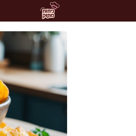
דלג
תוכן