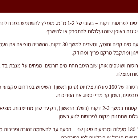
קולפים את תפוחי האדמה ופורסים לפרוסות דקות – בעובי של 1-2 מ
טגנה באופן שווה ועלולות להתפרק או להישרף.
מעבירים את הפרוסות לקערה עם מים קרים וחומץ, ומשרים למשך 30
יגון ומתקבל מרקם פריך ומהודק.
ות ושוטפים אותן שוב היטב תחת מים זורמים. מניחים על מגבת בד או 
טוח ומוצלח.
מחממים שמן בסיר רחב לטמפרטורה של 160 מעלות צלזיוס (טיגון ראשון). השימוש ב
מבפנים, ושמן קר מדי יספוג את הפריכות.
מטגנים את הפרוסות בקבוצות קטנות במשך 2-3 דקות (בשלב הראשון), רק עד שהן 
גלות שנותנות מקום לפרוסות לנוע בשמן.
עשבי תיבול או תבלינים לפי בחירתכם.