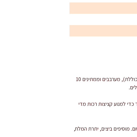
: שמים קישוא מגורד בקערה, מפזרים עליו כ-3 גרם מהמלח (מתוך הכמות הכוללת), מערבבים וממתינים 10
ים.
כדי למנוע קציצות רכות מדי
ם. מוסיפים ביצים, יתרת המלח,