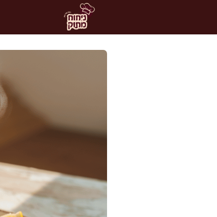
דלג
תוכן