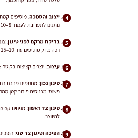
ייצוב והסמכה
: מוסיפים קמח
נותנים לתערובת לעמוד 8–10 דקות כדי שהפירורים יספגו נוזלים והתערובת תתייצב.
בדיקת מרקם לפני טיגון
: צו
רכה מדי, מוסיפים עוד 10–15 גרם פירורי לחם וממתינים 3 דקות. אם היא יבשה מדי, מוסיפים 15–25 מ"ל מים.
עיצוב
: יוצרים קציצות בקוטר 6–7 ס"מ ובעובי 1.5–2 ס"מ. משטחים היטב, כי קציצה עבה מדי תזהיב מבחוץ לפני שתתייצב בפנים.
טיגון נכון
פשוט: מכניסים פירור קטן מהת
טיגון צד ראשון
להיווצר.
הפיכה וטיגון צד שני