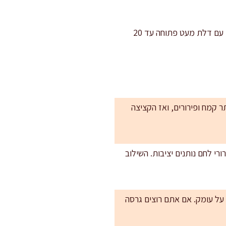
: מעבירים לרשת או לנייר סופג. מגישים חם. אם מכינים מראש, אפשר לשמור בתנור כבוי עם דלת מעט פתוחה עד 20
ר קמח ופירורים, ואז הקציצה
ורי לחם נותנים יציבות. השילוב
 על עומק. אם אתם רוצים גרסה