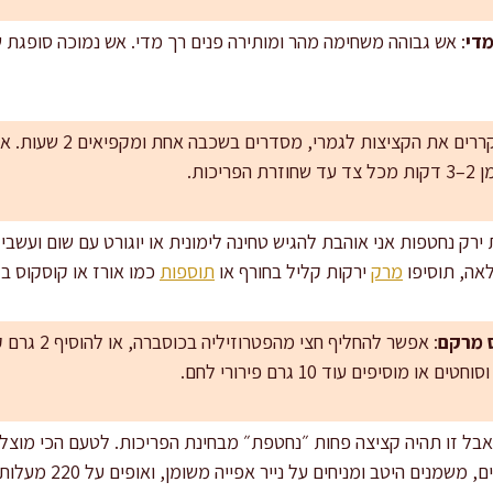
די
: אש גבוהה משחימה מהר ומותירה פנים רך מדי. אש נמוכה סופגת ש
: מקררים את הקציצות 
כות.
 ירק נחטפות אני אוהבת להגיש טחינה לימונית או יוגורט עם שום ועשבי
אה, תוסיפו
מרק
ירקות קליל בחורף או
תוספות
כמו אורז או קוסקוס בק
 מרקם
: אפשר להחליף
 מוסיפים עוד 10 גרם פירורי לחם.
אבל זו תהיה קציצה פחות ״נחטפת״ מבחינת הפריכות. לטעם הכי מוצל
יטב ומניחים על נייר אפייה משומן, ואופים על 220 מעלות עם הפיכה באמצע עד הזהבה.