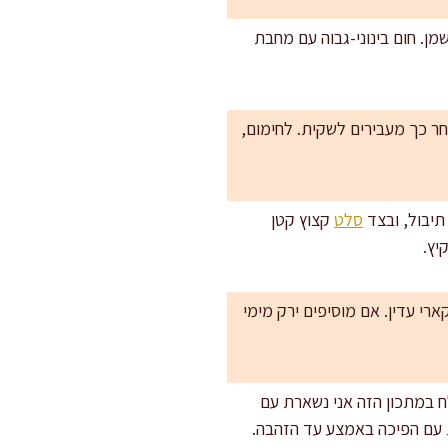
מן. חום בינוני-גבוה עם מחבת
לגמרי, מסדרים בשכבה אחת ומקפיאים 2 שעות. אחר כך מעבירים לשקית. לחימום,
 תיבול, ובצד
סלט
קצוץ קטן
יץ.
 חצי מהפטרוזיליה בכוסברה, או להוסיף 2 גרם קארי עדין. אם מוסיפים ירק מימי
ח במתכון הזה אני נשארת עם