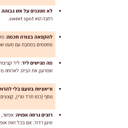
לא מטגנים על אש גבוהה מ
רחבה הוא sweet spot.
להקפאה בצורה חכמה
מחממים במחבת עם מעט שמן 2–3 דקות מכל צד עד שחוזרת הפרי
מה מגישים ליד
: ליד קציצות
שמרענן את הביס. לארוחה מל
וריאציות בטעם בלי להרוס
נוסף (כמו תרד טרי), קוצצים וסוחטים או
רוצים גרסה אפויה
: אפשר, 
טיגון רדוד. אם בכל זאת אופים, משמנים ה