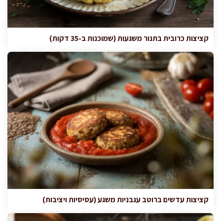
קציצות כרובית בתנור משגעות (שמוכנות ב-35 דקות)
קציצות עדשים ברוטב עגבניות משגע (עסיסיות ויציבות)