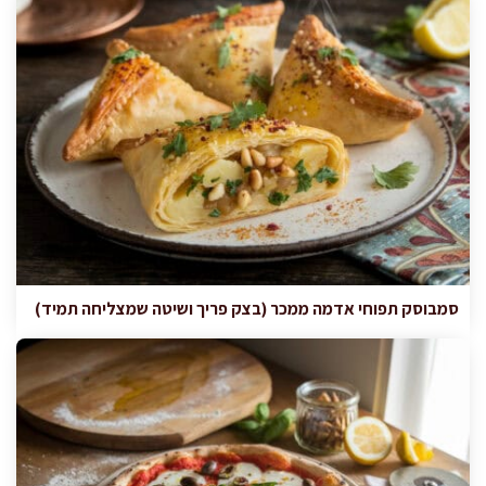
סמבוסק תפוחי אדמה ממכר (בצק פריך ושיטה שמצליחה תמיד)