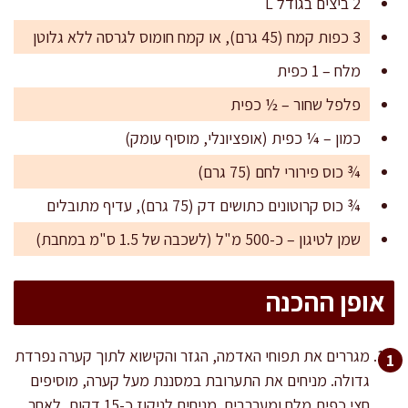
2 ביצים בגודל L
3 כפות קמח (45 גרם), או קמח חומוס לגרסה ללא גלוטן
מלח – 1 כפית
פלפל שחור – ½ כפית
כמון – ¼ כפית (אופציונלי, מוסיף עומק)
¾ כוס פירורי לחם (75 גרם)
¾ כוס קרוטונים כתושים דק (75 גרם), עדיף מתובלים
שמן לטיגון – כ-500 מ"ל (לשכבה של 1.5 ס"מ במחבת)
אופן ההכנה
מגררים את תפוחי האדמה, הגזר והקישוא לתוך קערה נפרדת
גדולה. מניחים את התערובת במסננת מעל קערה, מוסיפים
חצי כפית מלח ומערבבים. מניחים לניקוז כ-15 דקות. לאחר