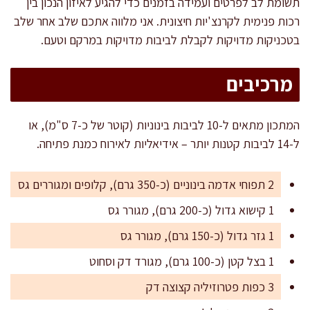
תשומת לב לפרטים ועמידה בזמנים כדי להגיע לאיזון הנכון בין
רכות פנימית לקרנצ'יות חיצונית. אני מלווה אתכם שלב אחר שלב
בטכניקות מדויקות לקבלת לביבות מדויקות במרקם וטעם.
מרכיבים
המתכון מתאים ל-10 לביבות בינוניות (קוטר של כ-7 ס"מ), או
ל-14 לביבות קטנות יותר – אידיאליות לאירוח כמנת פתיחה.
2 תפוחי אדמה בינוניים (כ-350 גרם), קלופים ומגוררים גס
1 קישוא גדול (כ-200 גרם), מגורר גס
1 גזר גדול (כ-150 גרם), מגורר גס
1 בצל קטן (כ-100 גרם), מגורד דק וסחוט
3 כפות פטרוזיליה קצוצה דק