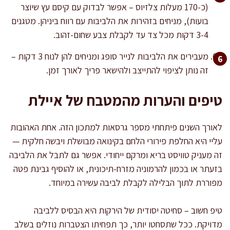
(כ-170 מעלות צלזיוס – אפשר לבדוק עם קיסם עץ שיוצר
בועות), מניחים בזהירות את הלביבות עם רווח ביניהן. מטגנים
3-4 דקות מכל צד עד לקבלת צבע שחום-זהוב.
מעבירים את הלביבות לנייר סופג ומניחים להן לנוח 3 דקות –
זה נותן לציפוי להתייצב ולהישאר פריך לאורך זמן.
טיפים והערות מהמטבח של איילת
לאורך השנים פיתחתי מספר גרסאות למתכון הזה. אחת האהובות
עליי היא החלפת פירורי הלחם בקינואה מבושלת ויבשה חלקית —
זה מעניק טוויסט בריא ומרקם ייחודי. אפשר גם לתבל את הלביבה
בזעתר או בכמון להרמוניה מזרח-תיכונית, או להוסיף גבינת פטה
מפוררת לתוך הבלילה לקבלת לביבה עשירה במיוחד.
טיפ חשוב – סחיטה יסודית של הירקות היא הבסיס ללביבה
מדויקת. ככל שתסחטו יותר, כך תפחיתו הצטברות נוזלים בשלב