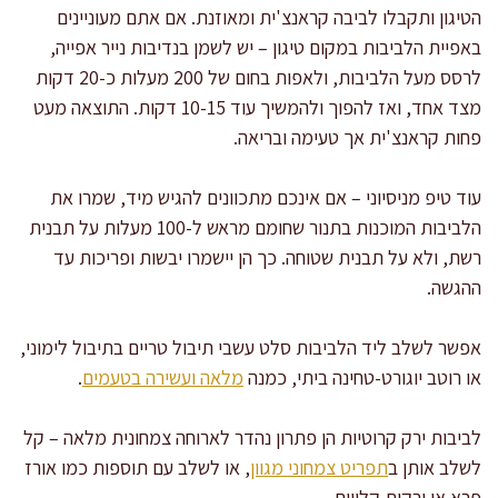
הטיגון ותקבלו לביבה קראנצ'ית ומאוזנת. אם אתם מעוניינים
באפיית הלביבות במקום טיגון – יש לשמן בנדיבות נייר אפייה,
לרסס מעל הלביבות, ולאפות בחום של 200 מעלות כ-20 דקות
מצד אחד, ואז להפוך ולהמשיך עוד 10-15 דקות. התוצאה מעט
פחות קראנצ'ית אך טעימה ובריאה.
עוד טיפ מניסיוני – אם אינכם מתכוונים להגיש מיד, שמרו את
הלביבות המוכנות בתנור שחומם מראש ל-100 מעלות על תבנית
רשת, ולא על תבנית שטוחה. כך הן יישמרו יבשות ופריכות עד
ההגשה.
אפשר לשלב ליד הלביבות סלט עשבי תיבול טריים בתיבול לימוני,
או רוטב יוגורט-טחינה ביתי, כמנה
מלאה ועשירה בטעמים
.
לביבות ירק קרוטיות הן פתרון נהדר לארוחה צמחונית מלאה – קל
לשלב אותן ב
תפריט צמחוני מגוון
, או לשלב עם תוספות כמו אורז
פרא או ירקות קלויים.