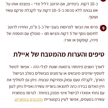
כ-10 דקות. בינתיים, אם הרוטב דליל מדי – צמצמו אותו על
אש גבוהה ללא מכסה כ-5–10 דקות עד לקבלת מרקם עשיר
ועוטף.
פרסו את הבשר לפרוסות בעובי של כ-1 ס"מ, החזירו לרוטב
לחימום נוסף של 5 דקות והגישו חם – מומלץ עם תוספת של
פירה, קוסקוס או אורז.
טיפים והערות מהמטבח של איילת
לאורך השנים פיתחתי גרסאות שונות לצלי הזה – אפשר למשל
להוסיף שזיפים מיובשים או ערמונים מבושלים בשלב הבישול
הארוך, לקבלת טעם עמוק ומתיקות טבעית. ניתן גם להחליף את
היין האדום בבירה כהה לתוצאה בשרית עשירה ואפילו ניתן לגוון
עם נתחי אסאדו לבישול איטי מפנק במיוחד. לגרסה צמחונית
עשירה בטעמים, אפשר לעיין בקטגוריית
מתכונים צמחוניים
.