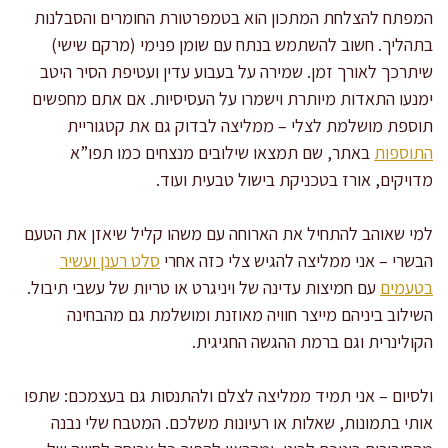
המפתח להצלחת המתכון הוא בטמפרטורת החומרים והסבלנות
בתהליך. חשוב להשתמש בנתח עם שומן פנימי (מרקם שישי)
שיתרכך לאורך זמן. שמירה על בעבוע עדין ועטיפת הסיר היטב
ימנעו התאדות מיותרת וישמרו על העסיסיות. אם אתם מחפשים
תוספת מושלמת לצלי – ממליצה לבדוק גם את קטגוריית
התוספות
באתר, שם תמצאו שילובים מנצחים כמו תפו”א
מדויקים, אורז בטכניקת בישול טבעית ועוד.
למי שאוהב להתחיל את הארוחה עם משהו קליל שיאזן את הטעם
הבשרי – אני ממליצה להגיש צלי כזה אחרי
סלט רענן ועשיר
בטעמים
עם חמיצות עדינה של ויניגרט או טריות של עשבי תיבול.
השילוב ביניהם מייצר חוויה מאוזנת ומושלמת גם מהבחינה
הקולינרית וגם ברמת ההגשה החגיגית.
ולסיום – אני תמיד ממליצה לצלם ולהתנסות גם בעצמכם: שתפו
אותי בתמונות, שאלות או רעיונות משלכם. המטבח שלי נבנה