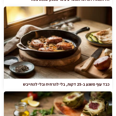
כבד עוף משגע ב-25 דקות, בלי להרתיח ובלי להתייבש