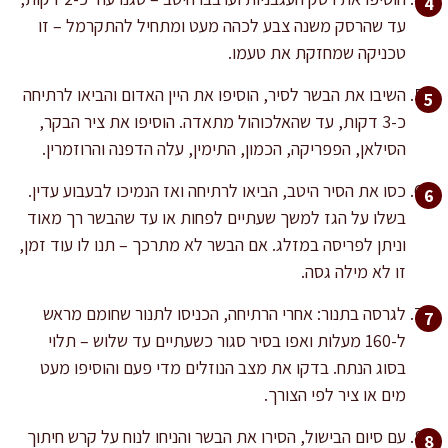
עד שהרסק משנה צבע לכהה מעט ומתחיל להתקרמל – זו
טכניקה שמחזקת את טעמו.
השיבו את הבשר לסיר, הוסיפו את היין האדום והביאו לרתיחה
כ-3 דקות, עד שהאלכוהול מתאדה. הוסיפו את ציר הבקר,
הסילאן, הפפריקה, הכמון, התימין, עלה הדפנה והרוזמרין.
כסו את הסיר היטב, הביאו לרתיחה ואז הנמיכו לבעבוע עדין.
בשלו על הגז למשך שעתיים לפחות או עד שהבשר רך מאוד
וניתן לפריסה במזלג. אם הבשר לא מתרכך – תנו לו עוד זמן,
זו לא מילה גסה.
לגרסה בתנור: אחרי הרתיחה, הכניסו לתנור שחומם מראש
ל-160 מעלות ואפו בסיר סגור כשעתיים עד שלוש – תלוי
בסוג הנתח. בדקו את מצב הנוזלים מדי פעם והוסיפו מעט
מים או ציר לפי הצורך.
עם סיום הבישול, הסירו את הבשר והניחו לנוח על קרש חיתוך