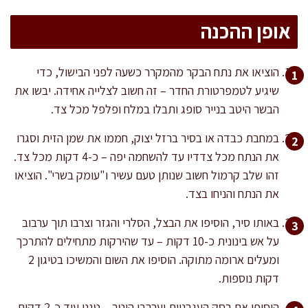
אופן ההכנה
הוציאו את נתח הבקר מהמקרר כשעה לפני הבישול, כדי
שיגיע לטמפרטורת החדר – זה חשוב לצלייה אחידה. יבשו את
הבשר היטב בנייר סופג ותבלו במלח ופלפל מכל צד.
במחבת כבדה או בסיר ברזל יצוק, חממו את שמן הזית וסגרו
את הנתח מכל צדדיו עד להשחמה יפה – כ-4 דקות מכל צד.
זהו שלב קרמול חשוב שנותן טעם עשיר ו"עומק בשרי". הוציאו
את הנתח והניחו בצד.
באותו סיר, הוסיפו את הבצל, הסלרי והגזר וצרבו תוך ערבוב
על אש בינונית כ-10 דקות – עד שהירקות מתחילים להתרכך
ומעלים ארומה מתוקה. הוסיפו את השום והמשיכו בטיגון 2
דקות נוספות.
הוסיפו את רסק העגבניות וערבבו היטב – טגנו עוד כ-2 דקות,