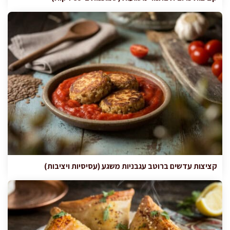
קציצות עדשים ברוטב עגבניות משגע (עסיסיות ויציבות)