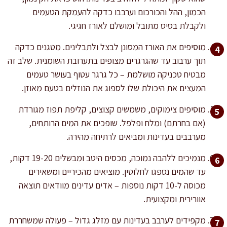
הכמון, ההל והכורכום וערבבו כדקה להעמקת הטעמים
ולקבלת בסיס מתובל ומושלם לאורז חגיגי.
מוסיפים את האורז המסונן לבצל ולתבלינים. מטגנים כדקה
תוך ערבוב עד שהגרגרים מצופים בתערובת השומנית. שלב זה
מבטיח טכניקה מושלמת – כל גרגר עטוף בעושר טעמים
המעצים את היכולת שלו לספוג את הנוזלים בטעם מאוזן.
מוסיפים צימוקים, משמשים קצוצים, קליפת תפוז מגורדת
(אם בחרתם) ומלח ופלפל. שופכים את המים הרותחים,
מערבבים בעדינות ומביאים לרתיחה מהירה.
מנמיכים ללהבה נמוכה, מכסים היטב ומבשלים 19-20 דקות,
עד שהמים נספגו לחלוטין. מוציאים מהכיריים ומשאירים
מכוסה ל-10 דקות נוספות – אדים עדינים מוודאים תוצאה
אוורירית ומקצועית.
מקפידים לערבב בעדינות עם מזלג גדול – פעולה שמשחררת