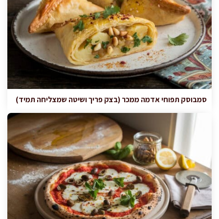
סמבוסק תפוחי אדמה ממכר (בצק פריך ושיטה שמצליחה תמיד)