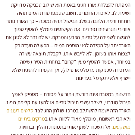
המפתח להצלחת אורז חגיגי באמת הוא שילוב טכניקה מדויקת
ושימת לב לאיכות החומרים. חשוב שטמפרטורת המים תהיה
רותחת ורמת הלהבה בשלב הבישול תהיה נמוכה – כך האורז נותר
אוורירי והגרעינים נפרדים. את הקישוטים מומלץ להוסיף סמוך
להגשה לשמירה על טריות הצבע והמרקם. יש להיזהר לא לטגן את
האורז יתר על המידה לפני הוספת המים – הפעולה נועדה רק
לצפות אותו בשומן, לא לייבש אותו. לקבלת תוצאה עשירה
במיוחד, אפשר להוסיף מעין "קרום" בתחתית הסיר (שיטה
המזכירה טכניקות מרפלס או פילה), אך הקפידו להשגיח שלא
יישרף אלא יתקרמל בעדינות.
חדשנות במטבח אינה דורשת ויתור על מסורת – מספיק לאמץ
תיבול מודרני, לשלב עשבי תיבול טריים או להעז עם קליפת תפוז.
האורז הזה ישמח להשתלב במרכז שולחן החג לצד
סלטים רעננים
ולאוהבי ראשונות, מומלץ מאוד ללוות אותו ב
מרקים ביתיים
מושקעים
. אל תשכחו לשתף אותי בתמונות תהליך ובחוויות
מהכנת המנה – בטוחה שתמצאו את עצמכם חוזרים גם ביומיום