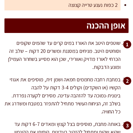
2 כפות נענע טרייה קצוצה
אופן ההכנה
שוטפים היטב את האורז במים קרים עד שהמים שקופים
וסוחטים היטב. מניחים במסננת ומשרים 20 דקות – שלב זה
הכרחי לאורז מדויק ואוורירי, שכן הוא מסייע בשחרור העמילן
ומונע הדבקות.
במחבת רחבה מחממים חמאה ושמן זית, מוסיפים את אגוזי
הקשיו (או השקדים) וקולים 3-4 דקות על להבה
בינונית-נמוכה עד להזהבה עדינה. מסירים לקערה נפרדת.
בשלב זה, הניחוח העשיר מתחיל להתפזר במטבח ומשדרג את
כל החוויה.
באותה מחבת, מוסיפים בצל קצוץ ומאדים 6-7 דקות עד
שהוא שקוף ומתחיל להזהיב בעדינות. הוסיפו את הקינמון,