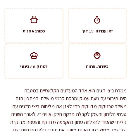
זמן עבודה: 15 דק'
כמות: 6 מנות
כשרות: פרווה
רמת קושי: בינוני
ממרח ביצי דגים הוא אחד המעדנים הקלאסיים במטבח
הים-תיכוני עם טעם עמוק ומרקם קרמי מושלם. המתכון הזה
משלב טכניקות מדויקות כדי לאזן את מליחות ביצי הדגים עם
טעמי הלימון והשמן לקבלת מרקם חלק ואווירירי. לאורך השנים
גיליתי שהסוד להצלחה טמון בהקצפה מדויקת והוספה מבוקרת
של שמן, ממש כמו בהכנת מיונז. אם תעבדו לפי ההנחיות שלי,