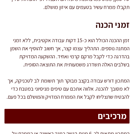
תקבלו ממרח עשיר בטעמים עם איזון מושלם.
זמני הכנה
זמן ההכנה הכולל הוא כ-15 דקות עבודה אקטיבית, ללא זמני
המתנה נוספים. התהליך עצמו קצר, אך חשוב להוסיף את השמן
בהדרגה כדי לקבל מרקם קרמי ואחיד. ההשקעה המדויקת
בשלבים האלה תשדרג משמעותית את התוצאה הסופית.
המתכון דורש עבודה בקצב מבוקר תוך תשומת לב לטכניקה, אך
לא מסובך להכנה. אלווה אתכם עם טיפים מניסיוני במטבח כדי
להבטיח שתצליחו לקבל את הממרח המדויק והמושלם בכל פעם.
מרכיבים
המתכון מתאים לכ-6 מנות הגשה כמנה ראשונה או כממרח על