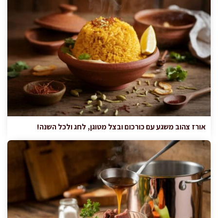
אורז צהוב משגע עם כורכום ובצל מטוגן, לחג ולכל השנה!