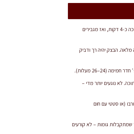
בקערת מיקסר עם וו לישה, מערבבים את הקמח, השמרים, הסוכר והמים. מתחילים ללוש במהירות נמוכה כ-4 דקות, ואז מגבירים
ית ולשים עוד דקה לקליטה מלאה. הבצק יהיה רך ודביק
(24–26 מעלות).
הבצק בעדינות בתוכה. לא נוגעים יותר מדי –
זמן הזה מחממים תנור ל-230 מעלות במצב טורבו (או סטטי עם חום
 שמתקבלות גומות – לא קורעים