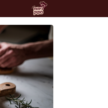
דלג
תוכן