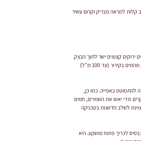
 שוב קלות למראה מבריק וקרום עשיר
ם ירוקים קצוצים ישר לתוך הבצק
בשלב הלישה – זה מתחזק את הארומה והטעם בלי להפוך את הפוקאצ'ה לעמוסה. אפשר גם להחליף חלק מהמים בקירור (עד 100 מ"ל)
 להתמוטט באפייה. כמו כן,
רים מדי יאטו את השמרים, חמים
וחמצמץ יותר – דרך מצוינת לשלב חדשנות בטכניקה
בסיס לכריך פתוח מושקע. היא