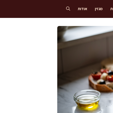
ת
מגזין
אודות