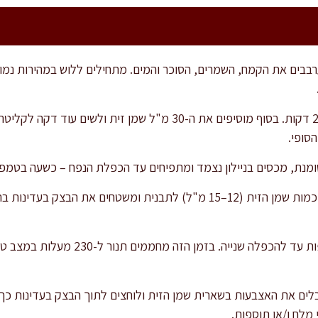
מוסיפים את המלח ולשים עוד 2 דקות. בסוף מוסיפים את ה-30 מ"ל שמן ז
הסופי.
 מכסים בניילון נצמד ומתפיחים עד הכפלת הנפח – כשעה בטמפ' חדר חמימה 
בתום ההתפחה, יוצקים כחצי מכמות שמן הזית (12–15 מ"ל) לתבנית ומשטחים את 
מתפיחים כ-30–40 דקות נוספות עד להכפלה שנייה. ב
בלים את האצבעות בשארית שמן הזית ולוחצים לתוך הבצק בעדינות כך
מלח ו/או תוספות.