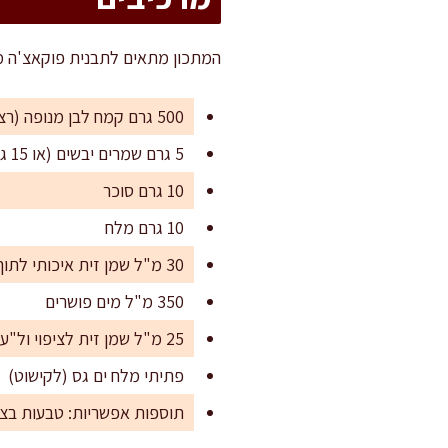
המתכון מתאים לתבנית פוקאצ'ה מלבנית בגודל 20×30 ס"מ – מספיק ל-8 מנות נדיבות, א
500 גרם קמח לבן מנופה (רצוי קמח לחם – 12% חלבון)
5 גרם שמרים יבשים (או 15 גרם שמרים טריים)
10 גרם סוכר
10 גרם מלח
30 מ"ל שמן זית איכותי לתוך הבצק
350 מ"ל מים פושרים
25 מ"ל שמן זית לציפוי ול"עדיקוש"
פתיתי מלח ים גס (לקישוט)
תוספות אפשריות: טבעות בצל ס