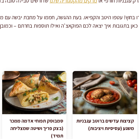
ק עגבניות חורפי או
מרקים מהקטגוריה שלנו
שדורשים טבילה טובה בדיו
 בחוץ! עטפו היטב והקפיאו. בעת ההגשה, חממו על מחבת יבשה עם מכ
ן בתגובות איך יצאה לכם הפוקאצ'ה ואילו תוספות בחרתם – וכמובן
קציצות עדשים ברוטב עגבניות
סמבוסק תפוחי אדמה ממכר
משגע (עסיסיות ויציבות)
(בצק פריך ושיטה שמצליחה
תמיד)