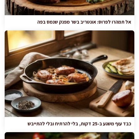
אל תמהרו לפרוס: אונטריב בשר מפנק שנמס בפה
כבד עוף משגע ב-25 דקות, בלי להרתיח ובלי להתייבש