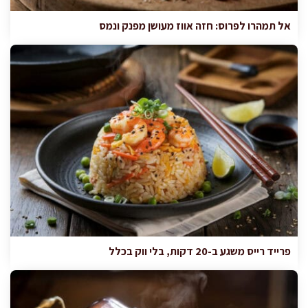
אל תמהרו לפרוס: חזה אווז מעושן מפנק ונמס
פרייד רייס משגע ב-20 דקות, בלי ווק בכלל