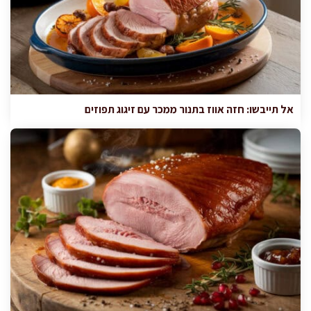
אל תייבשו: חזה אווז בתנור ממכר עם זיגוג תפוזים