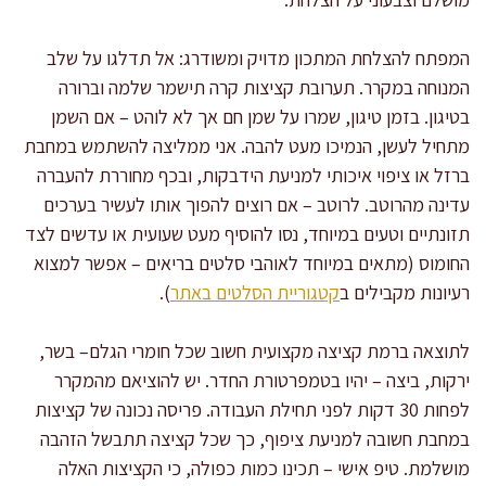
המפתח להצלחת המתכון מדויק ומשודרג: אל תדלגו על שלב
המנוחה במקרר. תערובת קציצות קרה תישמר שלמה וברורה
בטיגון. בזמן טיגון, שמרו על שמן חם אך לא לוהט – אם השמן
מתחיל לעשן, הנמיכו מעט להבה. אני ממליצה להשתמש במחבת
ברזל או ציפוי איכותי למניעת הידבקות, ובכף מחוררת להעברה
עדינה מהרוטב. לרוטב – אם רוצים להפוך אותו לעשיר בערכים
תזונתיים וטעים במיוחד, נסו להוסיף מעט שעועית או עדשים לצד
החומוס (מתאים במיוחד לאוהבי סלטים בריאים – אפשר למצוא
רעיונות מקבילים ב
קטגוריית הסלטים באתר
).
לתוצאה ברמת קציצה מקצועית חשוב שכל חומרי הגלם– בשר,
ירקות, ביצה – יהיו בטמפרטורת החדר. יש להוציאם מהמקרר
לפחות 30 דקות לפני תחילת העבודה. פריסה נכונה של קציצות
במחבת חשובה למניעת ציפוף, כך שכל קציצה תתבשל הזהבה
מושלמת. טיפ אישי – תכינו כמות כפולה, כי הקציצות האלה