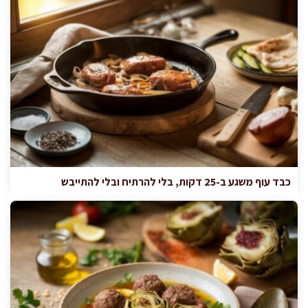
כבד עוף משגע ב-25 דקות, בלי להרתיח ובלי להתייבש