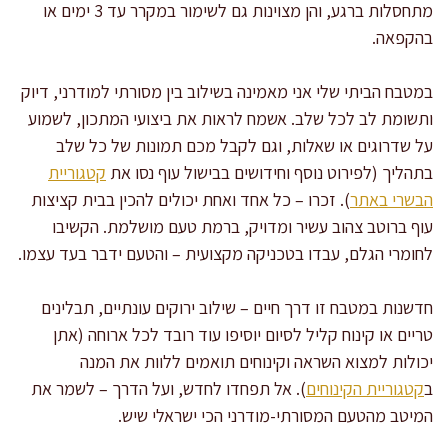
מתחסלות ברגע, והן מצוינות גם לשימור במקרר עד 3 ימים או
בהקפאה.
במטבח הביתי שלי אני מאמינה בשילוב בין מסורתי למודרני, דיוק
ותשומת לב לכל שלב. אשמח לראות את ביצועי המתכון, לשמוע
על שדרוגים או שאלות, וגם לקבל מכם תמונות של כל שלב
בתהליך (לפירוט נוסף וחידושים בבישול עוף נסו את
קטגוריית
הבשרי באתר
). זכרו – כל אחד ואחת יכולים להכין בבית קציצות
עוף ברוטב צהוב עשיר ומדויק, ברמת טעם מושלמת. הקשיבו
לחומרי הגלם, עבדו בטכניקה מקצועית – והטעם ידבר בעד עצמו.
חדשנות במטבח זו דרך חיים – שילוב ירוקים עונתיים, תבלינים
טריים או קינוח קליל לסיום יוסיפו עוד רובד לכל ארוחה (אתן
יכולות למצוא השראה וקינוחים תואמים ללוות את המנה
ב
קטגוריית הקינוחים
). אל תפחדו לחדש, ועל הדרך – לשמר את
המיטב מהטעם המסורתי-מודרני הכי ישראלי שיש.