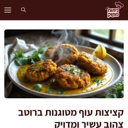
דלג
תוכן
קציצות עוף מטוגנות ברוטב
צהוב עשיר ומדויק