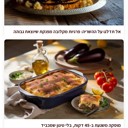
אל תדלגו על ההשריה: פרגיות מקלובה מפנקת שיוצאת גבוהה
מוסקה משגעת ב-45 דקות, בלי טיגון שמכביד