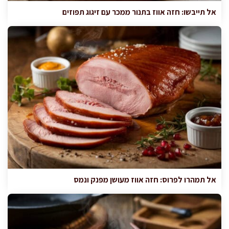
אל תייבשו: חזה אווז בתנור ממכר עם זיגוג תפוזים
אל תמהרו לפרוס: חזה אווז מעושן מפנק ונמס