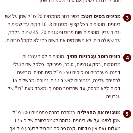
החציל תגרום לטיגון אגרסיבי ולספיחת שמן.
מכינים בסיס רוטב
: בסיר רחב מחממים 20 מ"ל שמן על אש
בינונית. מוסיפים בצל קצוץ ומטגנים 8–10 דקות עד שקיפות
וזהוב עדין. מוסיפים שום פרוס ומטגנים 30–45 שניות בלבד,
עד שעולה ריח. לא משחימים את השום כדי לא לקבל מרירות.
בונים רוטב עגבניות סמיך
: מוסיפים לסיר עגבניות
מרוסקות, רסק עגבניות, סוכר, פפריקה, פלפל שחור ועלי
דפנה. מערבבים ומוסיפים 250 מ"ל מים חמים. מביאים
לרתיחה עדינה, מנמיכים לאש בינונית-נמוכה ומבשלים 15
דקות ללא מכסה, עד שהרוטב מסמיך ומאבד טעם "חי" של
עגבנייה.
מטגנים את החצילים
: במחבת רחבה מחממים 200 מ"ל
שמן לטיגון על אש בינונית-גבוהה לטמפרטורה של כ-175
מעלות (אם אין מדחום: קצה פרוסה מתחיל לבעבע מיד אך