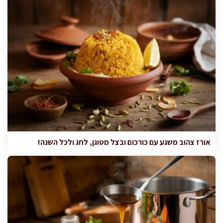
אורז צהוב משגע עם כורכום ובצל מטוגן, לחג ולכל השנה!