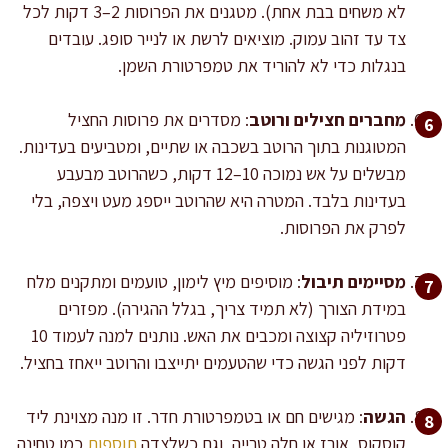
לא משחים בבת אחת). מטגנים את הפרוסות 2–3 דקות לכל
צד עד זהוב עמוק. מוציאים לרשת או לנייר סופג. עובדים
בנגלות כדי לא להוריד את טמפרטורת השמן.
מחברים חצילים ורוטב
: מסדרים את פרוסות החציל
המטוגנות בתוך הרוטב בשכבה או שתיים, ומטביעים בעדינות.
מבשלים על אש נמוכה 10–12 דקות, כשהרוטב מבעבע
בעדינות בלבד. המטרה היא שהרוטב ייספג מעט ויצפה, בלי
לפרק את הפרוסות.
מסיימים תיבול
: מוסיפים מיץ לימון, טועמים ומתקנים מלח
במידת הצורך (לא תמיד צריך, בגלל ההגירה). מפזרים
פטרוזיליה קצוצה ומכבים את האש. נותנים למנה לעמוד 10
דקות לפני הגשה כדי שהטעמים יתייצבו והרוטב ייאחז בחציל.
הגשה
: מגישים חם או בטמפרטורת חדר. זו מנה מצוינת ליד
קוסקוס, אורז או חלה טרייה, וגם כשלצדה
תוספות
כמו טחינה