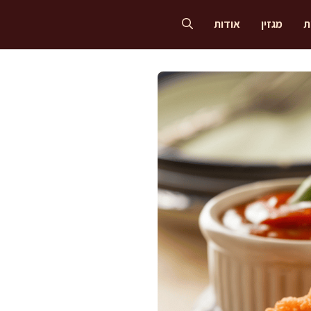
ת
מגזין
אודות