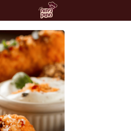
דלג
תוכן