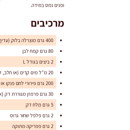
ופנים נמס במידה.
מרכיבים
400 גרם מוצרלה בלוק (עדיף לחה פחות, לא כדורי מוצרלה במי מלח)
80 גרם קמח לבן
2 ביצים בגודל L
20 מ"ל מים קרים (או חלב, לציפוי עשיר יותר)
200 גרם פירורי לחם פנקו או פירורי לחם זהובים
30 גרם פרמזן מגוררת דק (אופציונלי, מוסיף עומק וטעם)
5 גרם מלח דק
2 גרם פלפל שחור גרוס
2 גרם פפריקה מתוקה