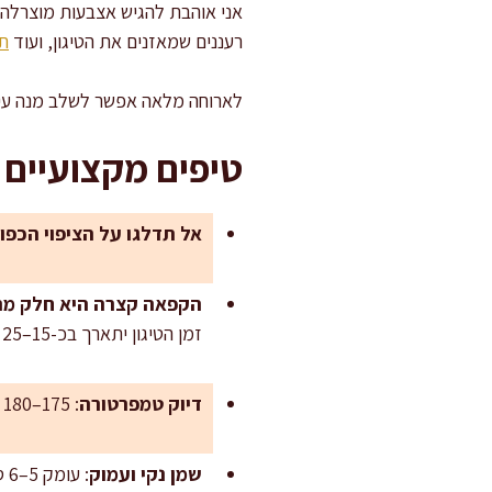
אני אוהבת להגיש אצבעות מוצרלה מט
רעננים שמאזנים את הטיגון, ועוד
ת
לארוחה מלאה אפשר לשלב מנה עיק
טיפים מקצועיים
אל תדלגו על הציפוי הכפו
הקפאה קצרה היא חלק מה
זמן הטיגון יתארך בכ-15–25 שניות.
דיוק טמפרטורה
: 175–180 מעלות הן הטווח הנכון. בלי מדחום, בדקו עם פירור לחם: הוא צריך לבעבע מיד ולהזהיב תוך כ-20 שניות.
שמן נקי ועמוק
: עומק 5–6 ס"מ מאפשר טיגון אחיד. שמן רדוד גורם לצד אחד להתייבש בזמן שהשני עדיין רך, ואז הציפוי נסדק.