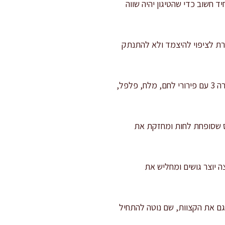
ות בעובי 1.5 ס"מ ובאורך 7–8 ס"מ. עובי אחיד חשוב כדי שהטיגון יהיה שווה
זרת לציפוי להיצמד ולא להתנתק
: קערה 1 עם קמח. קערה 2 עם ביצים ומים קרים, וטורפים עד תערובת חלקה. קערה 3 עם פירורי לחם, מלח, פלפל,
ס שסופחת לחות ומחזקת את
 יוצר גושים ומחליש את
גם את הקצוות, שם נוטה להתחיל