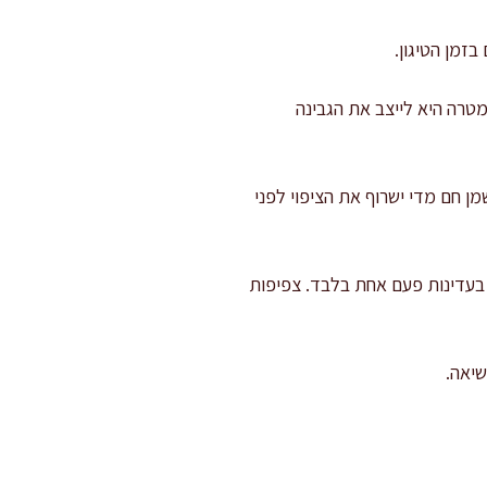
בזמן הטיגון.
ופות על תבנית בשכבה אחת ומקפיאים 25–35 דקות. המטרה היא לייצב את הגבינה
 של 5–6 ס"מ לפחות, לטמפרטורה של 175–180 מעלות. שמן חם מדי ישרוף את הציפוי לפני
ה עמוקה. מסובבים בעדינות פעם אחת בלבד. צפיפות