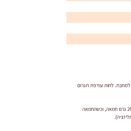
 למחבת. לחות עודפת תגרום
צורבים פטריות נכון: מחממים מחבת רחבה וכבדה על אש גבוהה 2 דקות. מוסיפים 10 מ"ל שמן זית ו-20 גרם חמאה, וכשהחמאה