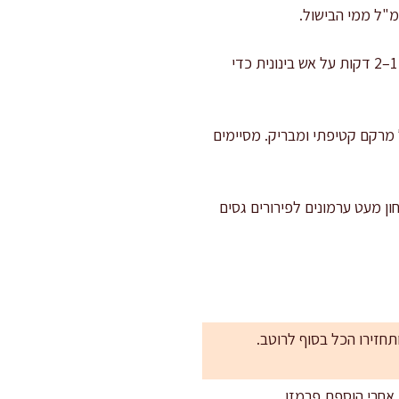
מאחדים במחבת: מוסיפים למחבת את הפטריות הצרובות ואת הערמונים השבורים. מקפיצים בעדינות 1–2 דקות על אש בינונית כדי
20–40 מ"ל ממי הבישול ושומרים על מרקם קטיפתי ומבריק. מסיימים
ון מעט ערמונים לפירורים גסים
חזירו הכל בסוף לרוטב.
 אחרי הוספת פרמזן.