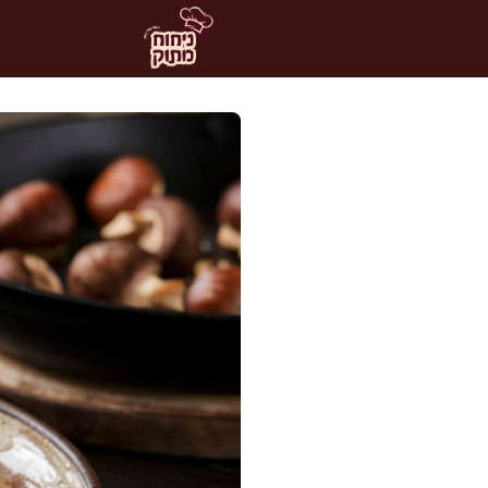
דלג
תוכן