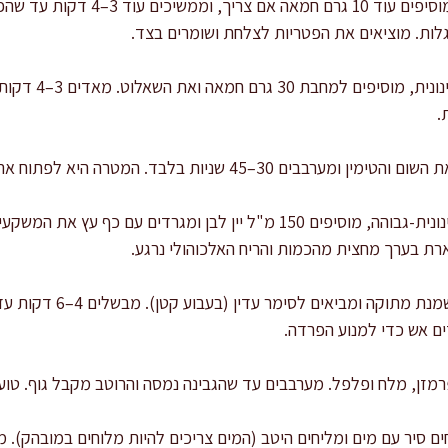
ממשיכים השחמה: מערבבים, מוסיפים עוד 10
לות. מוציאים את הפטריות לצלחת ושומרים בצד.
בסיס ארומטי: מנמי
.
שניות בלבד. המטרה היא לפתוח ארומה, לא לצרוב את השום.
דה-גלייז עם יין: מעלים לאש בינונית-גבוהה, מוסיפים 150 מ"ל יין לבן ומג
מבשלים את הרוטב: מוסיפים
ם אש כדי למנוע הפרדה.
מזן, מלח ופלפל. מערבבים עד שהגבינה נמסה והרוטב מקבל גוף. טוע
ם סיר עם מים ומליחים היטב (המים צריכים להיות מלוחים במובהק). מ