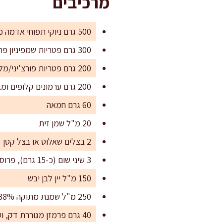
מרכיבים
500 גרם ניוקי תפוחי אדמה מצונן או טרי (קנוי איכותי)
300 גרם פטריות שמפיניון פרוסות בעובי 0.5 ס"מ
200 גרם פטריות פורצ'יני/מלך היער/פורטובלו (אפשר שילוב), פרוסות
200 גרם ערמונים קלופים ומבושלים (בוואקום), שבורים גס
60 גרם חמאה
20 מ"ל שמן זית
2 בצלים שאלוט או בצל קטן (כ-120 גרם), קצוצים דק
3 שיני שום (כ-15 גרם), פרוסות דק
150 מ"ל יין לבן יבש
250 מ"ל שמנת מתוקה 38%
40 גרם פרמזן מגוררת דק, ועוד להגשה