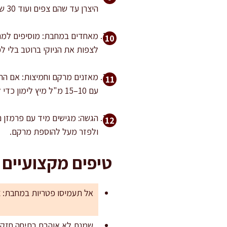
היצרן עד שהם צפים ועוד 30 שניות. מוציאים בכף מחוררת ישירות למחבת עם הרוטב ושומרים 60–80 מ"ל ממי הבישול.
לצפות את הניוקי ברוטב בלי ל
עם 10–15 מ"ל מיץ לימון כדי להרים טעמים ולאזן את המתיקות של הערמונים.
הגשה: מגישים מיד עם פרמזן נ
ולפזר מעל להוספת מרקם.
טיפים מקצועיים 
אל תעמיסו פטריות במחבת: צפ
שמנת לא אוהבת רתיחה חזקה: 