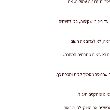
 גרם חמאה אם צריך, וממשיכים עוד 3–4 דקות עד שהפטריות זהובות עמוקות. אם
כים לאש בינונית, מוסיפים למחבת 30 גרם חמאה ואת השאלוט. מאדים 3–4 דקות עד ריכוך ושקיפות, בלי להשחים
רדים עם כף עץ את המשקעים הטעימים מתחתית המחבת.
 שמנת מתוקה ומביאים לסימר עדין (בעבוע קטן). מבשלים 4–6 דקות עד שהרוטב מסמיך קלות ומצפה כף.
מים ומתקנים תיבול.
בשלים את הניוקי לפי הוראות