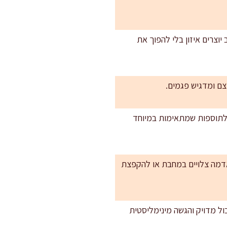
יוצרים איזון בלי להפוך את
צם ומדגיש פגמים.
ת לתוספות שמתאימות במיוחד
ים בקירור עד 5 ימים. הוא נהדר לתפוחי אדמה צלויים במחבת או להקפצת
ול מדויק והגשה מינימליסטית