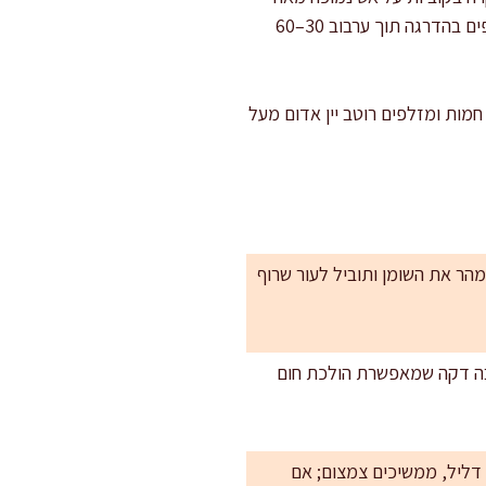
(אמולסיה עדינה). רוצים רוטב סמיך יותר בלי הרבה צמצום, מערבבים קורנפלור עם מים קרים ומטפטפים בהדרגה תוך ערבוב 30–60
רוסות בעובי 0.7–1 ס"מ. מסדרים על צלחות חמות ומזלפים רוטב יין אדום מעל
הר את השומן ותוביל לעור שרוף
כבה דקה שמאפשרת הולכת חום
דליל, ממשיכים צמצום; אם