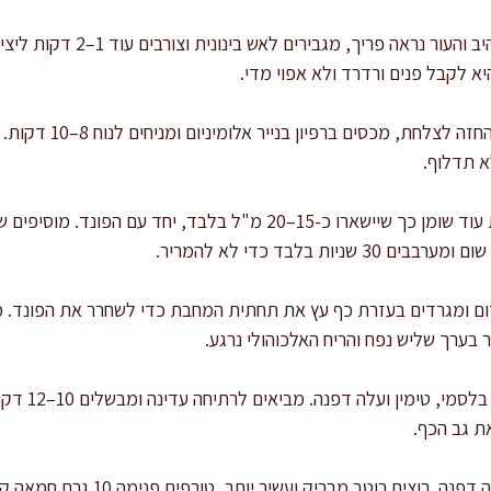
השחמה מדויקת: כשהשומן הזהיב ו
בישול סופי קצר: מעבירים
א תדלוף.
יות בלבד כדי לא להמריר.
ן אדום ומגרדים בעזרת כף עץ את תחתית המחבת כדי לשחרר את הפונד. 
ציר ותיבול: מו
ת גב הכף.
סיום מרקם: מוציאים טימין ועלה דפנה. 