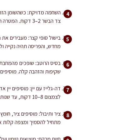
צד הבשר 2–3 דקות. המטרה היא לקבל פנים ורדרד ולא אפוי מדי.
מחדש, והפריסה תהיה נקייה ול
שקיפות והזהבה קלה. מוסיפים שום ומערבבים 30 שנ
דה-גלייז עם יין: מוסיפים יי
לצמצום 8–10 דקות, עד שנותר בערך שליש נפח והריח האלכוהולי נרגע.
מתחיל להסמיך ומצפה קלות א