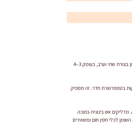
מכינים את חזה האווז: מנגבים היטב את הנתחים בנייר סופג. בעזרת סכין חדה חורצים את שכבת השומן בצורת שתי וערב, בעומק 3–4
ם: מערבבים מלח, פלפל וסוכר חום ומפזרים על צד השומן ועל צד הבשר. משאירים 15 דקות בטמפרטורת חדר. זה מספיק
 מדליקים אש בינונית-נמוכה
הירות את עודפי השומן לכלי חסין חום ומשאירים