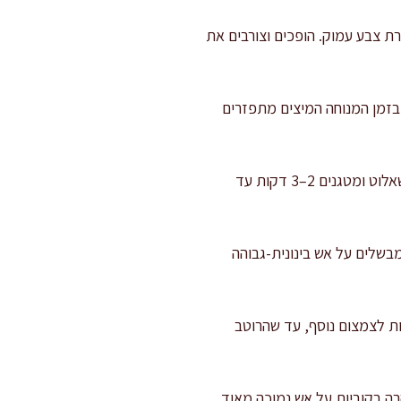
העור נראה פריך, מגבירים לאש בינונית וצורבים עוד 1–2 דקות ליצירת צבע עמוק. הופכים וצורבים את
 את החזה לצלחת, מכסים ברפיון בנייר אלומיניום ומניחים לנוח 8–10 דקות. בזמן המנוחה המיצים מתפזרים
בסיס הרוטב: שופכים מהמחבת עוד שומן כך שיישארו כ-15–20 מ"ל בלבד, יחד עם הפונד. מוסיפים שאלוט ומטגנים 2–3 דקות עד
מבשלים על אש בינונית-גבוהה
סיפים ציר, חומץ בלסמי, טימין ועלה דפנה. מביאים לרתיחה עדינה ומבשלים 10–12 דקות לצמצום נוסף, עד שהרוטב
רוצים רוטב מבריק ועשיר יותר, טורפים פנימה 10 גרם חמאה קרה בקוביות על אש נמוכה מאוד