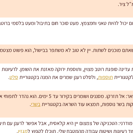
אדום יכול להיות טאני וחמצמץ. מעט סוכר חום בתיבול ומעט בלסמי ברוטב 
 שאתם מוכנים לשתות. יין לא טוב לא משתפר בבישול, הוא פשוט מצטמ
עדינה סופגת רוטב מצוין, ותוספת ירוקה מאזנת את השומן. לרעיונו
קטגוריית
תוספות
, ולסלט רענן שמרים את המנה בקטגוריית
סלט
.
עוד שימושים בשומן אווז שנשאר: אל תזרקו. מסננים ושומר
קות בשר נוספות, תמצאו עוד השראה בקטגוריית
בשרי
.
ודרני: הטכניקה של צמצום יין היא קלאסית, אבל אפשר לרענן עם תיב
 רעיונות ושיטות עבודה מהמטבח שלי, תוכלו לקפוץ ל
מגזין
.