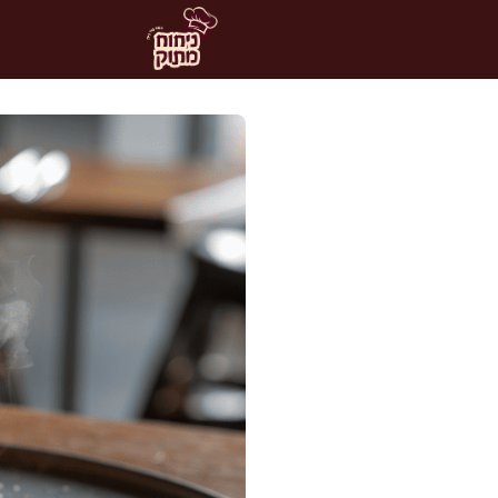
דלג
תוכן