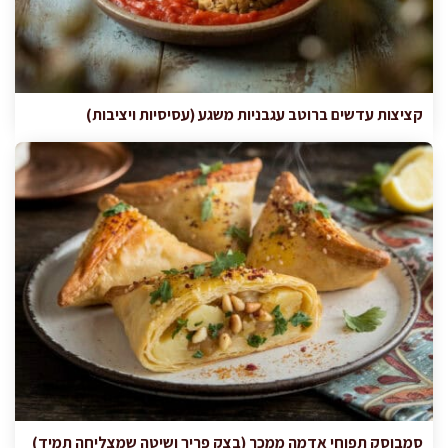
קציצות עדשים ברוטב עגבניות משגע (עסיסיות ויציבות)
סמבוסק תפוחי אדמה ממכר (בצק פריך ושיטה שמצליחה תמיד)