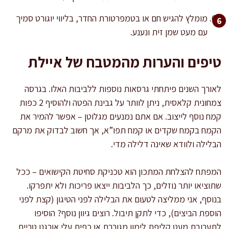
מומלץ להגיש חם או בטמפרטורת החדר, בליווי יוגורט סמיך
עם מעט שמן זית ונענע.
טיפים והערות מהמטבח של איילת
לאורך השנים פיתחתי גרסאות נוספות ללביבות האלו. בגרסה
צמחונית קלאסית, ניתן לוותר על גבינת הפטה ולהוסיף 2 כפות
קמח נוסף לייצוב. אם אתם נמנעים מגלוטן – אפשר להמיר את
הקמח בקמח שקדים או קמח תפו”א, אך חשוב לבדוק את מרקם
הבלילה ולוודא שאינה דלילה מדי.
המפתח להצלחת המתכון הוא טכניקת סחיטת הקישואים – ככל
שתוציאו יותר נוזלים, כך הלביבות ייצאו פריכות ולא יתפרקו.
בנוסף, אני ממליצה לטעום את הבלילה לפני הטיגון (קצת לפני
הוספת הביצים), כדי לתקן תיבול. רוצים גיוון נוסף? הוסיפו
לתערובת מעט קליפת לימון מגוררת או כפית עלי אורגנו טריים.