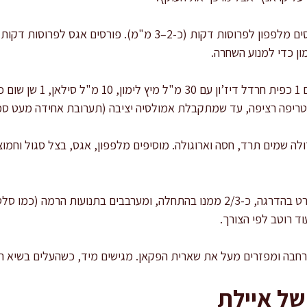
ן כדי למנוע השחרה.
מכינים ויניגרט: בקערית טורפים
ה שמים תרד, חסה וארוגולה. מוסיפים מלפפון, אגס, בצל סגול וחמוצי
מתבלים נכון: יוצקים את הויניגרט בהדרגה, כ-2/3 ממנו בהתחלה, ומערבבים בת
וד רוטב לפי הצורך.
חבה ומפזרים מעל את שארית הפקאן. מגישים מיד, כשהעלים בשיא הפ
של איילת