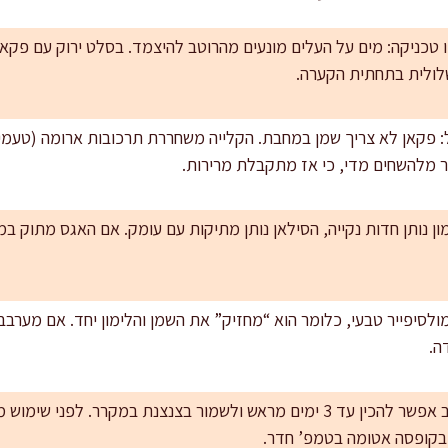
ו טכניקה: מים על העלים מונעים מהרוטב להיצמד. בסלט ירוק עם פקאן,
שלולית בתחתית הקערה.
: פקאן לא צריך שמן במחבת. הקלייה משחררת תרכובות ארומה (טעמי
 מלהשחים מדי, כי אז מתקבלת מרירות.
מון נותן חדות נקייה, הסילאן נותן מתיקות עם עומק. אם האגס מתוק ב
ולסיפייר טבעי, כלומר הוא “מחזיק” את השמן והלימון יחד. אם מערבב
ה.
 בקופסה אטומה בטמפ’ חדר.