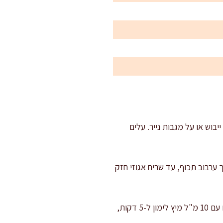
בוש או על מגבות נייר. עלים
 כבדה על אש בינונית. מוסיפים 80 גרם פקאן וקולים 3–5 דקות, תוך ערבוב תכוף, עד שריח אגוזי חזק
מכינים בצל סגול עדין יותר: אם אתם רגישים לחריפות, משרים את פרוסות הבצל ב-50 מ"ל מים קרים עם 10 מ"ל מיץ לימון ל-5 דקות,