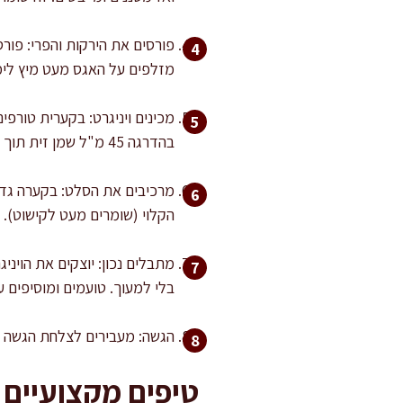
מזלפים על האגס מעט מיץ לימו
בהדרגה 45 מ"ל שמן זית תוך טריפה רציפה, עד שמתקבלת אמולסיה יציבה (תערובת אחידה מעט סמיכה).
מרכיבים את הסלט: בקערה גדול
הקלוי (שומרים מעט לקישוט).
בלי למעוך. טועמים ומוסיפים ע
הגשה: מעבירים לצלחת הגשה ר
טיפים מקצועיים 