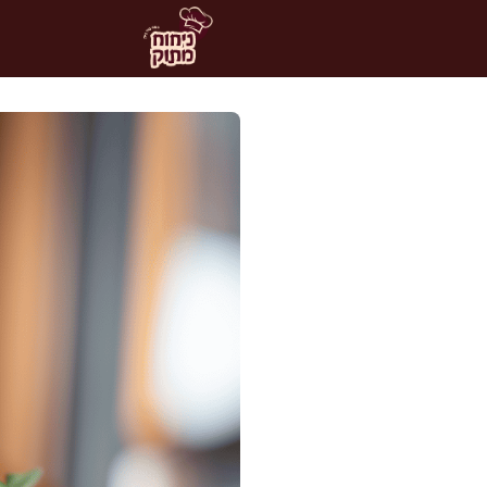
דלג
תוכן