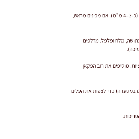
פורסים את הירקות והפרי: פורסים מלפפון לפרוסות דקות (כ-2–3 מ"מ). פורסים אגס לפרוסות דקות (כ-3–4 מ"מ). אם מכינים מראש,
 1 כפית חרדל דיז’ון עם 30 מ"ל מיץ לימון, 10 מ"ל סילאן, 1 שן שום כתושה, מלח ופלפל. מזלפים
ות. מוסיפים את רוב הפקאן
נועות הרמה (כמו סלט במסעדה) כדי לצפות את העלים
ריכות.