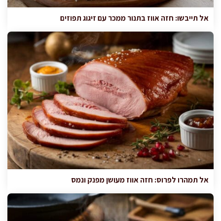
אל תייבשו: חזה אווז בתנור ממכר עם זיגוג תפוזים
אל תמהרו לפרוס: חזה אווז מעושן מפנק ונמס