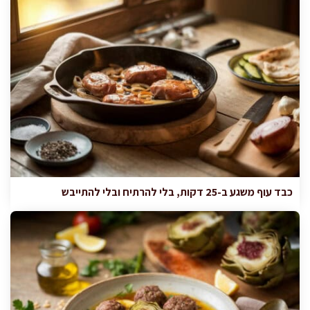
כבד עוף משגע ב-25 דקות, בלי להרתיח ובלי להתייבש