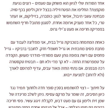
אחד הסודות שלי לגיוון הוא משחק עם טעמים – רוצים נגיעת
מוקפצת? החליפו את הפטרוזיליה בבצל ירוק ולימון בכף סויה.
מבחינת עשבי תיבול, אפשר לגוון: כוסברה, בזיליקום, או זעתר
טרי, כל אחד מעניק ארומה אחרת. לסגנון מתובל-חריף השתמשו
בפפריקה חריפה או מעט צ'ילי גרוס.
כאחת המתמחה בטכניקת גריל בבית, אני ממליצה לעבוד עם
מחבת פסים מתכתית או גריל חשמלי חזק. לחובבי ברביקיו – גריל
פחמים עם רשת צפופה נותן טעם מסורתי-מודרני מעושן. הקפדה
על טמפרטורת החזה – לא קר מדי ולא חם – תבטיח טקסטורה
רכה מבפנים. אם נתחי החזה מאוד עבים, עדיף לפרוסם לאורך
(ולא לרוחב) למניעת ייבוש.
על חיתוך – רצוי להשתמש בסכין סופר חדה ולחתוך תמיד נגד
כיוון הסיבים, זה שומר על מרקם עסיסי. ניתן לשלב מרינדה של
שמן זית ולימון גם עם מעט דבש, לקבלת זיגוג עשיר. פסי חריכה
ברורים הם סימן הצלחה – אבל אל תגזימו אחרת החזה מתייבש.