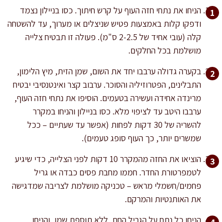
הניחו את נתחי חזה העוף על קרש חיתוך. כסו בניילון נצמד
ודפקו קלות באמצעות פטיש שניצלים או מערוך, עד להשטחה
קלה (עובי אחיד של 2-2.5 ס"מ). פעולה זו תבטיח צלייה
מושלמת בכל החלקים.
בקערה גדולה ערבבו יחד את השום, שמן הזית, מיץ הלימון,
התבלינים, הפטרוזיליה והסוכר. ערבוב קצר ואינטנסיבי יבטיח
מרינדה אחידה ועשירה בטעמים. הוסיפו את נתחי חזה העוף,
ערבבו היטב עד לציפוי מלא. כסו בניילון והניחו במקרר
להשריה של 30 דקות לפחות (אפשר עד שעתיים – ככל
שמשרים יותר, כך העוף סופג טעמים).
הוציאו את החזה מהמקרר 10 דקות לפני הצלייה, כדי שיגיע
לטמפרטורת החדר. חממו מחבת פסים כבדה או גריל
פחמים/חשמלי מראש – טכניקה מושלמת לצריבה שמדגישה
את האותנטיות והמרקם.
הניחו כל נתח על הגריל החם, ללא תוספת שמן, והניחו