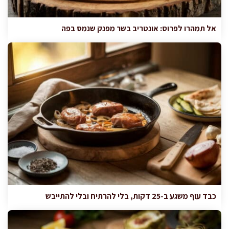
אל תמהרו לפרוס: אונטריב בשר מפנק שנמס בפה
כבד עוף משגע ב-25 דקות, בלי להרתיח ובלי להתייבש