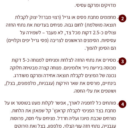
מדויקים ומרקם עסיסי.
מחממים מחבת פסים או גריל (רצוי מברזל יצוק לקבלת
תוצאה מושלמת) לחום גבוה. מניחים בעדינות את נתחי החזה
וצולים כ-2.5 דקות מכל צד, לא מעבר – לשמירה על
עסיסיות. הסימנים הראשונים לצריבה (פסי גריל יפים וקלויים)
הם הסימן להפוך.
מסירים את נתחי החזה לצלחת ומניחים למנוחה כ-5 דקות
מכוסה ביריעת נייר אלומיניום. מנוחה קצרה מבטיחה חלוקה
נכונה של המיצים לקבלת תוצאה אחידה ומרקם משודרג.
בינתיים, פורסים את שאר הירקות (עגבניות, מלפפונים, בצל),
ושוטפים את עלי החסה.
פותחים כל לחמניה לאורך, אפשר לקלות מעט בטוסטר או על
מחבת בצד הפנימי לקבלת קראנץ' קל שמאזן את הלחות.
מורחים שכבת מיונז ועליה חרדל. מניחים עלי חסה, פרוסות
עגבנייה, נתחי חזה עוף הצלוי, מלפפון, בצל ואת הירוקים