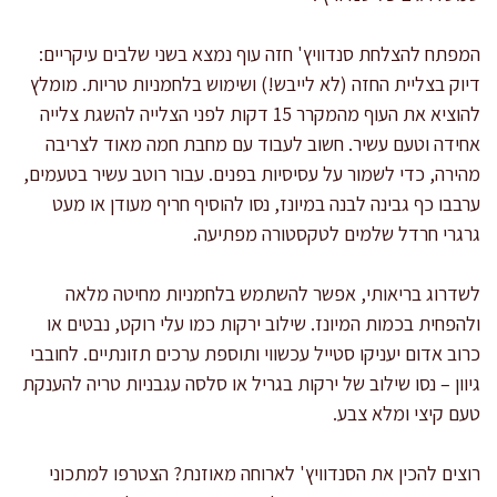
המפתח להצלחת סנדוויץ' חזה עוף נמצא בשני שלבים עיקריים:
דיוק בצליית החזה (לא לייבש!) ושימוש בלחמניות טריות. מומלץ
להוציא את העוף מהמקרר 15 דקות לפני הצלייה להשגת צלייה
אחידה וטעם עשיר. חשוב לעבוד עם מחבת חמה מאוד לצריבה
מהירה, כדי לשמור על עסיסיות בפנים. עבור רוטב עשיר בטעמים,
ערבבו כף גבינה לבנה במיונז, נסו להוסיף חריף מעודן או מעט
גרגרי חרדל שלמים לטקסטורה מפתיעה.
לשדרוג בריאותי, אפשר להשתמש בלחמניות מחיטה מלאה
ולהפחית בכמות המיונז. שילוב ירקות כמו עלי רוקט, נבטים או
כרוב אדום יעניקו סטייל עכשווי ותוספת ערכים תזונתיים. לחובבי
גיוון – נסו שילוב של ירקות בגריל או סלסה עגבניות טריה להענקת
טעם קיצי ומלא צבע.
רוצים להכין את הסנדוויץ' לארוחה מאוזנת? הצטרפו למתכוני