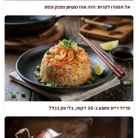
אל תמהרו לפרוס: חזה אווז מעושן מפנק ונמס
פרייד רייס משגע ב-20 דקות, בלי ווק בכלל