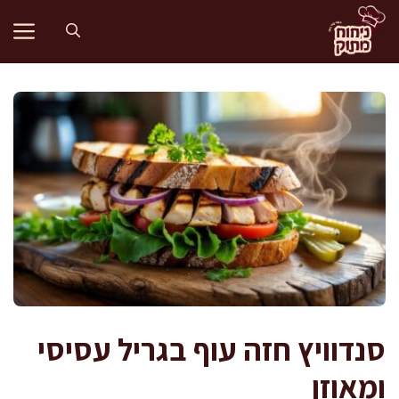
דלג
תוכן
סנדוויץ חזה עוף בגריל עסיסי
ומאוזן