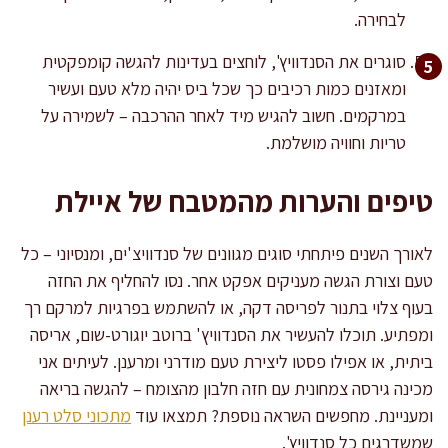
לבחירה.
סוגרים את הסנדוויץ', לוחצים בעדינות להגשה קומפקטית
ומאזנים כמות רכיבים כך שכל ביס יהיה מלא טעם ועשיר
במרקמים. חשוב להגיש מיד לאחר ההרכבה – לשמירה על
טריות וחוויה מושלמת.
טיפים והערות מהמטבח של איילת
לאורך השנים פיתחתי סוגים מגוונים של סנדוויצ'ים, ומנסיוני – כל
טעם וצורת הגשה מעניקים אפקט אחר. נסו להחליף את החזה
בעוף צלוי בתנור לפריסה דקה, או להשתמש בפרגיות למרקם רך
ומפתיע. תוכלו להעשיר את הסנדוויץ' ברוטב יוגורט-שום, אריסה
ביתית, או אפילו פסטו ליצירת טעם מודרני ומרענן. לעיתים אני
מכינה גירסה צמחונית עם חזה חלבון מהצומח – להגשה בריאה
ומעניינת. מחפשים השראה נוספת? תמצאו עוד
מתכוני סלט רענן
שמשדרגים כל סנדוויץ'.