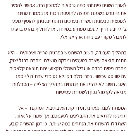
לאורך השנים פיתחתי כמה גרסאות למתכון הזה. אפשר להמיר
את היוגורט בשמנת חמוצה לתוספת רכות או בממרח טחינה
לאופציה טבעונית ועשירה בערכים תזונתיים. ניתן להוסיף מעט
צ'ילי יבש חריף לטעם מפתיע במיוחד, או להחליף בהרט בזעתר
לתיבול מקורי עם ניחוח ארץ ישראלי.
בתהליך העבודה, חשוב להשתמש בפרגית טרייה ואיכותית – היא
נותנת תוצאה עשירה בטעמים ומרקם מושלם. מחבת ברזל יצוק,
מחבת פסים כבדה או גריל חשמלי מקצועי יתנו תוצאה קלאסית
עם טוויסט עכשווי. בחרו מלח דק ולא גס כדי שהתיבול ייספג
היטב. חשוב לא להזיז את הנתחים בתהליך הצלייה – הסבלנות
מביאה לקרמול נכון ולשמירת עסיסיות.
המפתח למנה מאוזנת ומדויקת הוא בתיבול המוקפד – אל
תחששו להתאים את התבלינים לטעמכם, אך שמרו על איזון.
השתדלו להשרות את הנתחים כמה שיותר, כי זמן ההשריה קובע