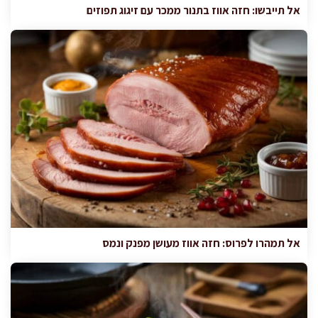
אל תייבשו: חזה אווז בתנור ממכר עם זיגוג תפוזים
אל תמהרו לפרוס: חזה אווז מעושן מפנק ונמס