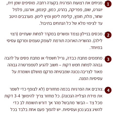
מניחים את רצועות הפרגית בקערה רחבה. מוסיפים שמן זית,
יוגורט, שום, פפריקה, בהרט, כמון, קינמון, אורגנו, פלפל
שחור, מלח, חומץ, קליפת לימון ומיץ לימון. מערבבים היטב
עד לציפוי מלא של כל הנתחים בתיבול.
מכסים בניילון נצמד ומשרים במקרר לפחות שעתיים (רצוי
לילה). ההשריה הארוכה תורמת לעומק טעמים ומרקם עסיסי
במיוחד.
מחממים מחבת כבדה, גריל חשמלי או מחבת פסים על להבה
גבוהה לפחות חמש דקות – חשוב להגיע לטמפרטורה גבוהה
מאוד לצריבה נכונה שמבטיחה מרקם מושלם ושומרת על
עסיסיות המנה.
צורבים את הפרגיות בכמה מחזורים (לא לצופף כדי לשמר
את מידת הצלייה הנכונה). כל מחזור צריך להימשך 3-4 דקות
מכל צד – הבשר מתבשל מהר אך דורש תשומת לב כדי
להשיג צבע נכון ועסיסיות. יש להפוך פעם אחת בלבד בכל