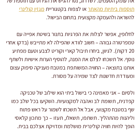
את עומק הטעמים. לשדרוג, נסו להגיש את הגירוס עם תוספת של
תוספות ביתיות מהאתר
או לצפות בקטגוריית
מגזין קולינרי
להשראה ולהעמקה מקצועית בתחום הבישול.
לחלופין, אפשר לצלות את הפרגיות בתנור בשיטת אפייה עם
טמפרטורה גבוהה – חשוב לוודא שהפילה לא מתייבש (בדקו אחרי
20 דקות). לגיוון, ביחרו תיבול קארי וקוריט לצבע וטעם מפתיע
נוסף. אל תשכחו לצלם את המנה, להוסיף הערות אישיות ולשתף
אותנו בתוצאה – החוויה המשותפת במטבח מעניקה סיפוק עצום
ומעודדת חדשנות לצד שמירה על מסורת.
ולסיום – אני מאמינה כי בישול ביתי הוא שילוב של טכניקה
קפדנית, תשומת לב ואהבה למקצועיות. השקיעו בכל שלב כמו
שף במטבח מקצועי, אבל אל תשכחו לשמור על ראש פתוח
וליהנות מהתהליך. תשתפו, תשאלו, תעזו – כך מתכון קלאסי
הופך להיות חוויה קולינרית מושלמת ומדויקת אצלכם בבית.