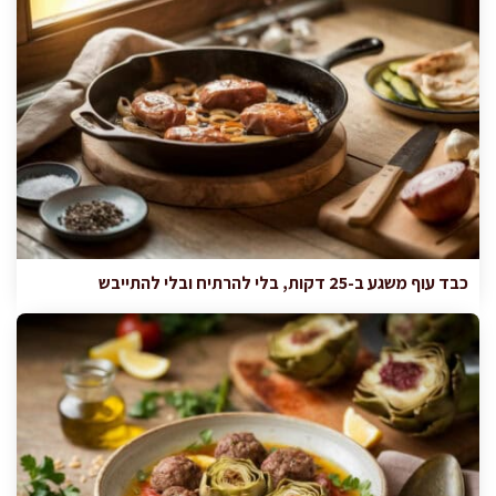
כבד עוף משגע ב-25 דקות, בלי להרתיח ובלי להתייבש