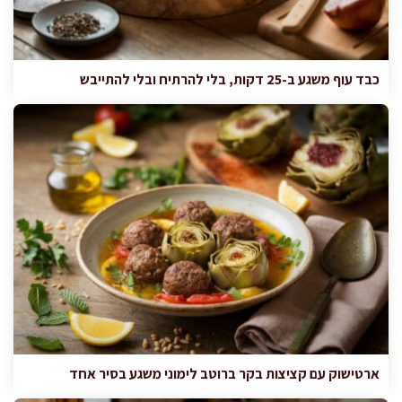
כבד עוף משגע ב-25 דקות, בלי להרתיח ובלי להתייבש
ארטישוק עם קציצות בקר ברוטב לימוני משגע בסיר אחד