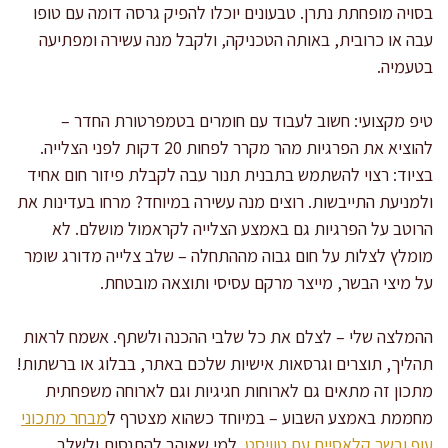
בסויה מופחתת נתרן. טבעונים יוכלו להפיק גרסה דומה עם טופו
עבה או כרובית, באותה הטכניקה, ולקבל מנה עשירה ומפתיעה
בטעמיה.
טיפ מקצועי: חשוב לעבוד עם חומרים בטמפרטורת החדר –
להוציא את הפרגיות מהר מקרר לפחות 20 דקות לפני הצלייה.
בציוד: רצוי להשתמש בתבנית תנור עבה לקבלת פיזור חום אחיד
ולמניעת התייבשות. רוצים מנה עשירה במיוחד? מרחו בעדינות את
הרוטב על הפרגיות גם באמצע הצלייה לקראמול מושלם. לא
מומלץ לצלות על חום גבוה מההתחלה – שלב צלייה מדורג שומר
על מיצי הבשר, מייצר מרקם עסיסי ותוצאה מובטחת.
ההמלצה שלי – לצלם את כל שלבי ההכנה ולשתף. אשמח לראות
תהליך, תוצרים וגרסאות אישיות שלכם באתר, בבלוג או ברשתות!
מתכון זה מתאים גם לארוחות חגיגיות וגם לארוחה משפחתית
מחממת באמצע השבוע – במיוחד כשהוא מצטרף ל
מבחר מתכוני
עוף ובשר קלאסיים עם טוויסט
. למי שאוהב להתנסות ולשלב