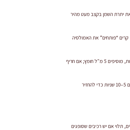
את יתרת השמן בקצב מעט מהיר
ים 5 מ"ל מים קרים ומערבבים. מים קרים “פותחים” את האמולסיה
טועמים ומאזנים: טועמים עם עלה חסה או פרוסת מלפפון (לא עם כפית נקייה בלבד). אם חסרה חמיצות, מוסיפים 5 מ"ל חומץ; אם חריף
שומרים נכון: מעבירים לצנצנת נקייה וסגורה. שומרים במקרר עד 5 ימים. לפני שימוש מנערים או טורפים 5–10 שניות כדי להחזיר
לה בכמות קטנה ומוסיפה בהדרגה: 25–35 מ"ל רוטב על כ-200–250 גרם עלים, תלוי אם יש רכיבים שסופגים