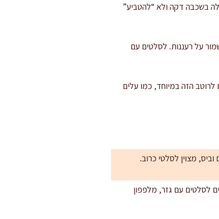
 עלה בשכבה דקה ולא “להטביע”
 החרדל ומוסיפה עוד 5 מ"ל מיץ לימון כדי לשמור על רעננות. לסלטים עם
רוטב הזה במיוחד, כמו עלים
לק מהמלח) ו-5 מ"ל שמן שומשום. מתאים לסלטים עם גזר, מלפפון