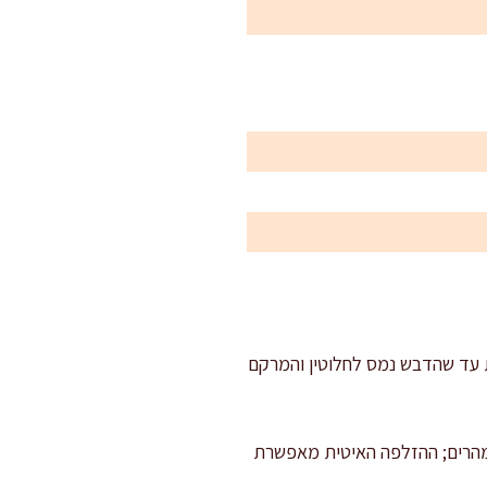
י: בקערה שמים חומץ, מיץ לימון, דבש, חרדל, מלח ופלפל. טורפים 20–30 שניות עד שהדבש נמס לחלוטין והמרקם
ממהרים; ההזלפה האיטית מאפשרת