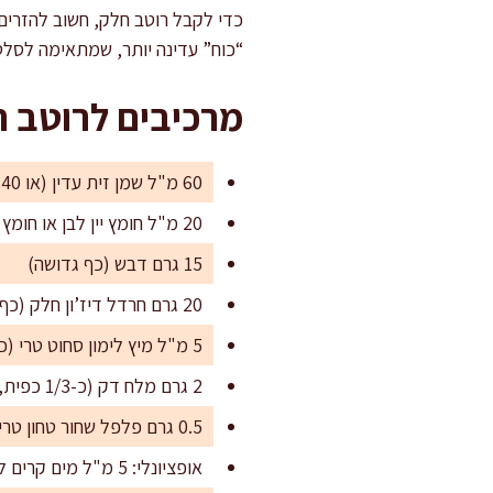
כדי לקבל רוטב חלק, חשוב להזרים 
“כוח” עדינה יותר, שמתאימה לסלט
מרכיבים לרוטב 
60 מ"ל שמן זית עדין (או 40 מ"ל שמן זית עדין ו-20 מ"ל שמן ענבים למרקם ניטרלי)
20 מ"ל חומץ יין לבן או חומץ תפוחים
15 גרם דבש (כף גדושה)
20 גרם חרדל דיז’ון חלק (כף מלאה)
5 מ"ל מיץ לימון סחוט טרי (כפית)
2 גרם מלח דק (כ-1/3 כפית, או לפי טעם)
0.5 גרם פלפל שחור טחון טרי (קורט נדיב)
אופציונלי: 5 מ"ל מים קרים לכיוונון סמיכות