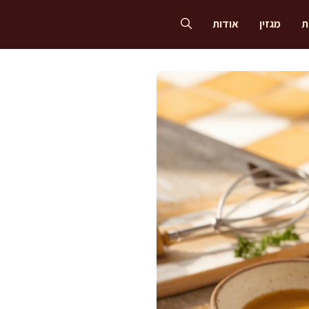
ת
מגזין
אודות