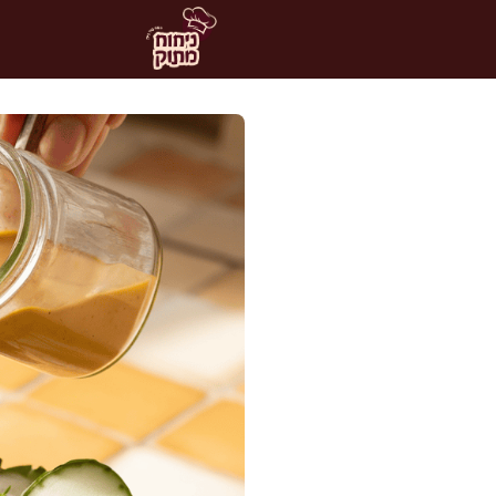
דלג
תוכן