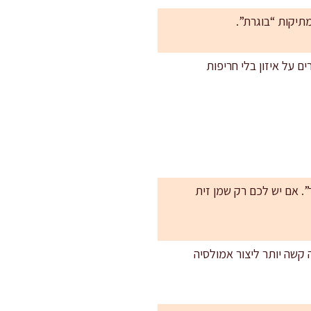
רם חרדל דיז’ון במקום 20 גרם ומעלים דבש ל-20 גרם. שומרים על איזון בלי חריפות
”. אם יש לכם רק שמן זית
קשה יותר ליצור אמולסיה