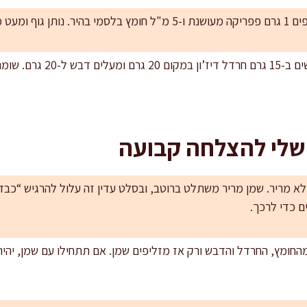
קות “בוגרת”.
גרסה עדינה לילדים: משתמשים ב-15 ג
 שלי להצלחה קבועה
 ולא מריר. שמן מריר משתלט ברוטב, ובסלט עדין זה עלול להרגיש “כבד
ם כדי לרכך.
חומץ, החרדל והדבש ורק אז מזליפים שמן. אם תתחילו עם שמן, יהיה 