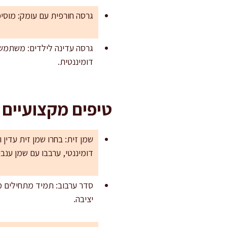
גרסה חורפית עם עומק: מוסיפים 1 גרם פפריקה מעושנת ו-5 מ"ל חומץ בלסמי בהיר. נותן גוף ומעט מתי
דומיננטית.
טיפים מקצועיים
שמן זית: בחרו שמן זית עדין
דומיננטי, ערבבו עם שמן ענבי
סדר ערבוב: תמיד מתחילים מה
יציבה.