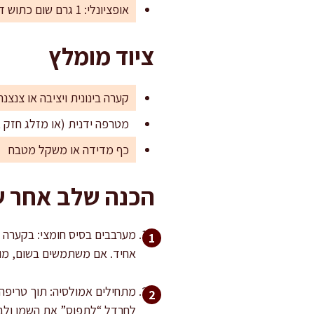
אופציונלי: 1 גרם שום כתוש דק מאוד (חצי שן קטנה), למי שאוהבים עומק
ציוד מומלץ
קערה בינונית ויציבה או צנצנת זכוכית
מטרפה ידנית (או מזלג חזק א
כף מדידה או משקל מטבח
הכנה שלב אחר 
אחיד. אם משתמשים בשום, מוס
מתחילים אמולסיה: תוך טריפה
לחרדל “לתפוס” את השמן ולבנ