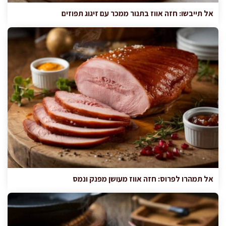
אל תייבשו: חזה אווז בתנור ממכר עם זיגוג תפוזים
אל תמהרו לפרוס: חזה אווז מעושן מפנק ונמס