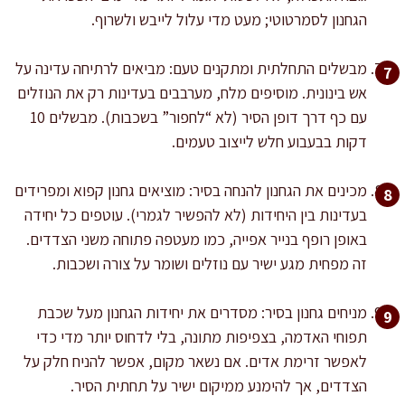
הגחנון לסמרטוטי; מעט מדי עלול לייבש ולשרוף.
מבשלים התחלתית ומתקנים טעם: מביאים לרתיחה עדינה על
אש בינונית. מוסיפים מלח, מערבבים בעדינות רק את הנוזלים
עם כף דרך דופן הסיר (לא “לחפור” בשכבות). מבשלים 10
דקות בבעבוע חלש לייצוב טעמים.
מכינים את הגחנון להנחה בסיר: מוציאים גחנון קפוא ומפרידים
בעדינות בין היחידות (לא להפשיר לגמרי). עוטפים כל יחידה
באופן רופף בנייר אפייה, כמו מעטפה פתוחה משני הצדדים.
זה מפחית מגע ישיר עם נוזלים ושומר על צורה ושכבות.
מניחים גחנון בסיר: מסדרים את יחידות הגחנון מעל שכבת
תפוחי האדמה, בצפיפות מתונה, בלי לדחוס יותר מדי כדי
לאפשר זרימת אדים. אם נשאר מקום, אפשר להניח חלק על
הצדדים, אך להימנע ממיקום ישיר על תחתית הסיר.