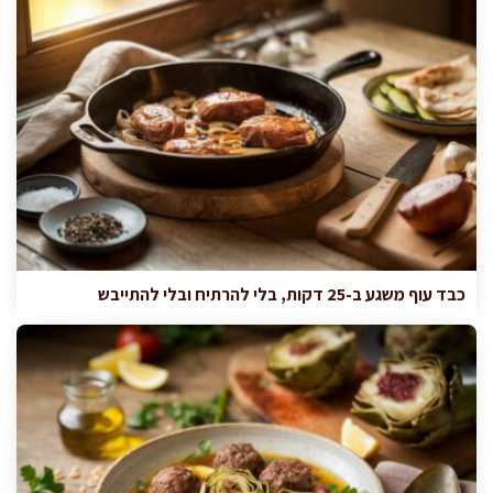
כבד עוף משגע ב-25 דקות, בלי להרתיח ובלי להתייבש