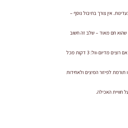
נות. אין צורך בתיבול נוסף –
 שהוא חם מאוד – שלב זה חשוב
צורבים את הסטייקים 2.5 דקות מכל צד לדרגת מדיום. להפוך רק פעם אחת כדי לשמור על עסיסיות. אם רוצים מדיום-וול: 3 דקות מכל
יון בנייר אלומיניום ונותנים לו לנוח 8-10 דקות. מנוחה זו תורמת לפיזור המיצים ולאחידות
 חוויית האכילה.