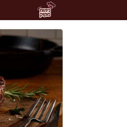
דלג
תוכן