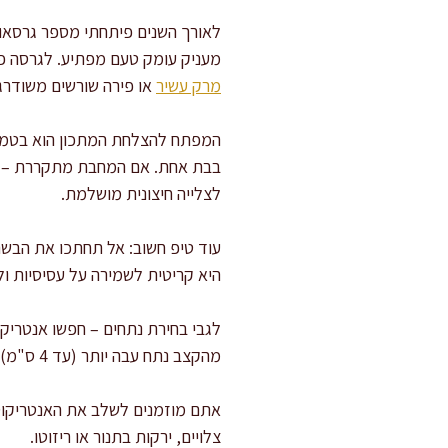
לאורך השנים פיתחתי מספר גרסאות 
מעניק עומק טעם מפתיע. לגרסה פיק
מרק עשיר
או פירה שורשים משודרג
המפתח להצלחת המתכון הוא בטמפר
בבת אחת. אם המחבת מתקררת – הב
לצלייה חיצונית מושלמת.
היא קריטית לשמירה על עסיסיות 
לגבי בחירת נתחים – חפשו אנטריקו
מהקצב נתח עבה יותר (עד 4 ס"מ) והתאימו את זמן הבישול בהתאם. לצלייה במחבת – עובי של 2.5 ס"מ הוא אידיאלי.
אתם מוזמנים לשלב את האנטריקוט
צלויים, ירקות בתנור או ריזוטו.