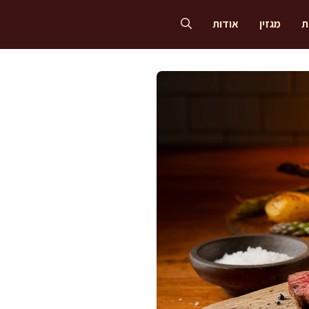
ת
מגזין
אודות