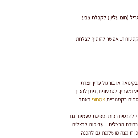
ר מהתנור, הסירו את המכסה, והכניסו לאפייה נוספת של כ-15 דקות בגריל (חום עליון) לקבלת צבע
קסטורות. אפשר להוסיף לצלחת
נואה או בורגול עדין יוצרת
מעניין. לטבעונים, ניתן להכין
ספים בקטגוריית
צמחוני
באתר.
י להבטיח רכות וספיגת טעמים. גם
בחירת הבצלים – עדיפות לבצלים
ן זו מנה מושלמת גם להכנה