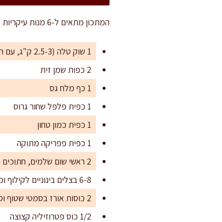
המתכון מתאים ל-6 מנות עיקריות נדיבות, או ל-8-10 מנות קטנות יותר לאירוח חגיגי לצד תוספות נוספות.
1 שוק טלה (2.5-3 ק"ג, עם העצם)
2 כפות שמן זית
1 כף מלח גס
1 כפית פלפל שחור גרוס
1 כפית כמון טחון
1 כפית פפריקה מתוקה
2 ראשי שום שלמים, חתוכים רוחבית לחצאים
6-8 בצלים בינוניים לקילוף ומילוי (רצוי סגולים ולא חריפים)
2 כוסות אורז בסמטי שטוף וסחוט
1/2 כוס פטרוזיליה קצוצה