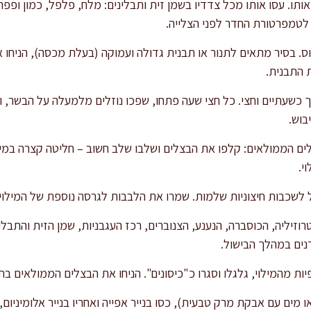
אותו. עסו אותו מכל צדדיו בשמן זית ותבלינים: מלח, פלפל, כמון ופפרי
16 מעלות צלזיוס. בסיר מתאים לתנור או תבנית גדולה ועמוקה (בעלת מכסה), הנ
 התבנית.
שעתיים וחצי. כל חצי שעה פתחו, שפכו נוזלים מלמעלה על הבשר, והחז
בוש.
י.
 לשכבות חיצוניות שלמות. שמרו את הלבבות לגרסה נוספת של המילוי 
רוזיליה, הכוסברה, הנענע, הצנוברים, רכז העגבניות, שמן הזית והתבלי
נים במהלך הבישול.