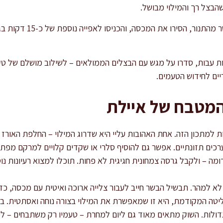
לקראת הסיום, הוציאו את הבש
ת עבות, סדרו על מגש עם הבצלים הממולאים – לשילוב מושלם של ט
יים לחידוש הטעמים.
המטבח של איילת
למתכון הזה. אחת האהובות עליי היא שדרוג המילוי – החלפת האורז בקי
כים תזונתיים. אפשר גם להוסיף סלרי או שקדים קלויים למרקם מפתיע ו
ומה – ולקבל גרסה צמחונית חגיגית לא פחות. תוכלו למצוא רעיונות נו
לא למהר. תבשיל הבשר חייב לעבור צלייה ארוכה ואיטית עם מכסה, כד
טה המקודמת, היא זו שמאפשרת את המילוי בצורה נוחה ואסתטית. ב
דולות. השוק מתאים מאוד גם ליום למחרת – טעמיו רק משתבחים – לכ