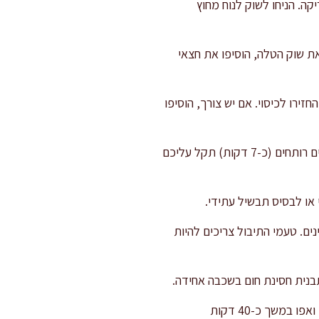
קה. הניחו לשוק לנוח מחוץ
יחו את שוק הטלה, הוסיפו את חצאי
ירו לכיסוי. אם יש צורך, הוסיפו
במהלך הצלייה, הכינו את הבצלים הממולאים: קלפו את הבצלים ושלבו שלב חשוב – חליטה קצרה במים רותחים (כ-7 דקות) תקל עליכם
או לבסיס תבשיל עתידי.
נים. טעמי התיבול צריכים להיות
שפכו מעליהם את הציר החם (או מים עם אבקת מרק טבעית), כסו בנייר אפייה ואחריו בנייר אלומיניום, ואפו במשך כ-40 דקות