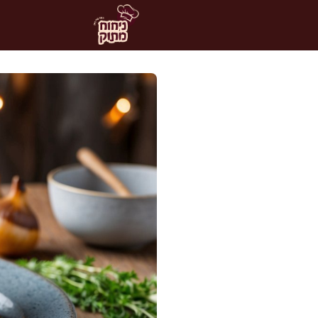
דלג
תוכן