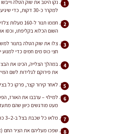
נקו היטב את שוק הטלה וייבשו 
למקרר כ-30 דקות, כדי שיגיע לטמפרטורת החדר לפני הצלייה.
חממו תנור ל-0
השום הכלוא בקליפתו, וכסו את
צלו את שוק הטלה בתנור למשך כ
חצי כוס מים חמים כדי למנוע יי
את פירוקם לגלידות לשם המילו
לאחר קירור קצר, פרקו כל בצל
למילוי – ערבבו את האורז, הפט
מעט מודגשים כיוון שהם מתעד
מלאו כל שכבת בצל ב-2–3 כפיות מהמילוי, גלגלו וסגרו כ"כיסונים". הניחו את הבצלים הממולאים בתבנית חסינת חום בשכבה אחידה.