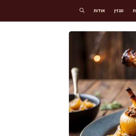
ת
מגזין
אודות