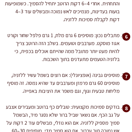
והתחתית. אחרי 4–6 דקות הרוטב יתחיל להסמיך. כשמופיעות
בועות בעדינות, מנמיכים לאש נמוכה ומבשלים עוד 3–4
דקות לקבלת סמיכות ללזניה.
מתבלים נכון: מוסיפים 6 גרם מלח, 1 גרם פלפל שחור וקורט
אגוז מוסקט. מערבבים וטועמים. בשלב הזה הרוטב צריך
להיות מעט יותר מתובל ממה שהייתם אוכלים בכפית, כי
בלזניה הטעמים מתעדנים בתוך השכבות.
מוסיפים גבינה (אופציונלי): אם רוצים בשמל עשיר ללזניה,
מוסיפים 60 גרם פרמזן ומערבבים עד שהיא נמסה. זה מוסיף
מליחות טבעית וגוף, וגם משפר את היציבות באפייה.
בודקים סמיכות מקצועית: טובלים כף ברוטב ומעבירים אצבע
על גב הכף. אם נשאר שביל ברור שלא נסגר מיד, הבשמל
סמיך מספיק ללזניה. אם הוא נוזלי, מבשלים עוד 2 דקות על
אש נמוכה תוך ערבוב. אם הוא סמיך מדי, מוסיפים 30–60