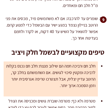
מ"ל חלב חם ומאחדים.
שומרים עד להרכבה: אם לא משתמשים מיד, מכסים את פני
הרוטב בניילון נצמד במגע ישיר עם הבשמל כדי למנוע קרום.
אפשר להשאיר על השיש עד 40 דקות, או לקרר ולחמם
בעדינות אחר כך.
טיפים מקצועיים לבשמל חלק ויציב
חלב חם ורביכה חמה הם שילוב מנצח: חלב חם נכנס בקלות
לרביכה ומקטין סיכוי לגושים. אם השתמשתם בחלב קר,
הרוטב עדיין יצליח, אבל תצטרכו טריפה אגרסיבית יותר
וזמן הסמכה ארוך יותר.
מטרפה ולא כף: מטרפה שוברת גושים ומכניסה את הנוזל
לתוך הרביכה מהר. בסוף אפשר לעבור לכף עץ כדי לוודא