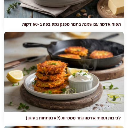
תפוח אדמה עם שמנת בתנור מפנק נמס בפה ב-60 דקות
לביבות תפוחי אדמה וגזר ממכרות (לא נפתחות בטיגון)