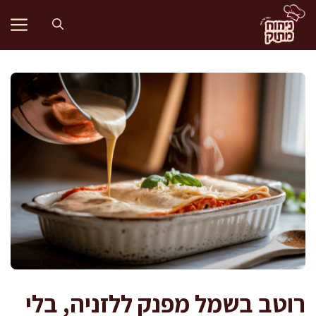
דלג
תוכן
רוטב בשמל מפנק ללזניה, בלי