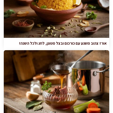
אורז צהוב משגע עם כורכום ובצל מטוגן, לחג ולכל השנה!