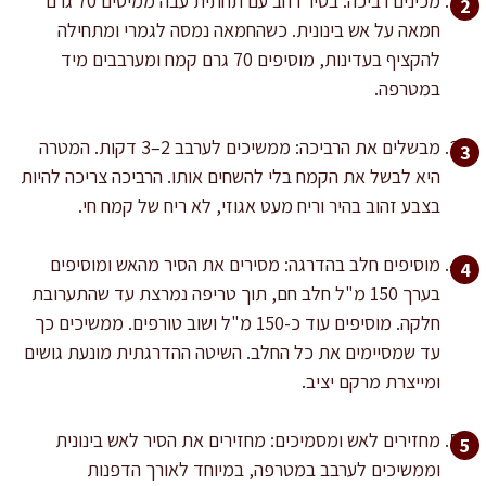
מכינים רביכה: בסיר רחב עם תחתית עבה ממיסים 70 גרם
חמאה על אש בינונית. כשהחמאה נמסה לגמרי ומתחילה
להקציף בעדינות, מוסיפים 70 גרם קמח ומערבבים מיד
במטרפה.
מבשלים את הרביכה: ממשיכים לערבב 2–3 דקות. המטרה
היא לבשל את הקמח בלי להשחים אותו. הרביכה צריכה להיות
בצבע זהוב בהיר וריח מעט אגוזי, לא ריח של קמח חי.
מוסיפים חלב בהדרגה: מסירים את הסיר מהאש ומוסיפים
בערך 150 מ"ל חלב חם, תוך טריפה נמרצת עד שהתערובת
חלקה. מוסיפים עוד כ-150 מ"ל ושוב טורפים. ממשיכים כך
עד שמסיימים את כל החלב. השיטה ההדרגתית מונעת גושים
ומייצרת מרקם יציב.
מחזירים לאש ומסמיכים: מחזירים את הסיר לאש בינונית
וממשיכים לערבב במטרפה, במיוחד לאורך הדפנות