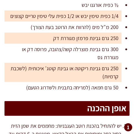
½ כפית אורגנו יבש
1/4 כפית טימין יבש או 1/2 כפית עלי טימין טריים קצוצים
200 מ"ל מים (להרוות את הרוטב בעת הצורך)
250 גרם גבינת פרמזן מגוררת דק
300 גרם גבינת מוצרלה קשה/צהובה, פרוסה דק או
מגוררת גס
250 גרם גבינת ריקוטה או גבינת קוטג' איכותית (לשכבת
קרמיות)
50 גרם חמאה (למריחה בתבנית ולשדרוג הטעם)
אופן ההכנה
יש להתחיל בהכנת רוטב העגבניות: מחממים את שמן הזית
בסיר רחב ומוסיפים את הבצל הקצוץ. מטגנים כ-6 דקות עד