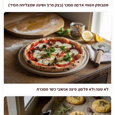
סמבוסק תפוחי אדמה ממכר (בצק פריך ושיטה שמצליחה תמיד)
לא טונה ולא סלמון: פיצה אנשובי כשר ממכרת