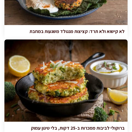
לא קישוא ולא תרד: קציצות מנגולד משגעות במחבת
ברוקולי לביבות ממכרות ב-25 דקות, בלי טיגון עמוק