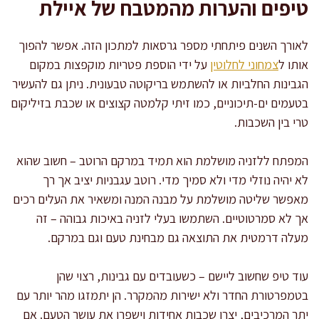
טיפים והערות מהמטבח של איילת
לאורך השנים פיתחתי מספר גרסאות למתכון הזה. אפשר להפוך
אותו ל
צמחוני לחלוטין
על ידי הוספת פטריות מוקפצות במקום
הגבינות החלביות או להשתמש בריקוטה טבעונית. ניתן גם להעשיר
בטעמים ים-תיכוניים, כמו זיתי קלמטה קצוצים או שכבת בזיליקום
טרי בין השכבות.
המפתח ללזניה מושלמת הוא תמיד במרקם הרוטב – חשוב שהוא
לא יהיה נוזלי מדי ולא סמיך מדי. רוטב עגבניות יציב אך רך
מאפשר שליטה מושלמת על מבנה המנה ומשאיר את העלים רכים
אך לא סמרטוטיים. השתמשו בעלי לזניה באיכות גבוהה – זה
מעלה דרמטית את התוצאה גם מבחינת טעם וגם במרקם.
עוד טיפ שחשוב ליישם – כשעובדים עם גבינות, רצוי שהן
בטמפרטורת החדר ולא ישירות מהמקרר. הן יתמזגו מהר יותר עם
יתר המרכיבים, יצרו שכבות אחידות וישפרו את עושר הטעם. אם