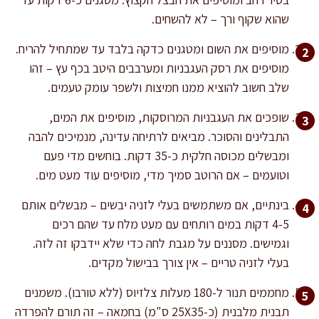
שהוא שקוף ורך – לא להשחים.
מוסיפים את השום ומטגנים כדקה בלבד עד שמתחיל להריח.
מוסיפים את רסק העגבניות ומערבבים היטב בכף עץ – זהו
שלב חשוב להוציא ממנו חמיצות ולשפר עומק טעמים.
שופכים את העגבניות המרוסקות, מוסיפים את המים,
התבלינים והסוכר. מביאים לרתיחה עדינה, מנמיכים להבה
ומבשלים מכוסה חלקית כ-35 דקות. בוחשים מדי פעם
וטועמים – אם הרוטב סמיך מדי, מוסיפים עוד מעט מים.
בינתיים, אם משתמשים בעלי לזניה יבשים – מבשלים אותם
4-5 דקות במים רותחים עם מעט מלח עד שהם רכים
וגמישים. מסננים על מגבת לחה כדי שלא יידבקו זה לזה.
בעלי לזניה טריים – אין צורך בבישול מקדים.
מחממים תנור ל-180 מעלות צלזיוס (ללא טורבו). משמנים
תבנית מלבנית (כ-25X35 ס"מ) בחמאה – זה תורם להפרדה