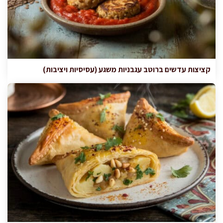
קציצות עדשים ברוטב עגבניות משגע (עסיסיות ויציבות)