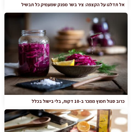
אל תדלגו על הקצפה: ציר בשר מפנק שמעמיק כל תבשיל
כרוב סגול חמוץ ממכר ב-10 דקות, בלי בישול בכלל