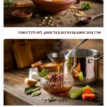
אורז צהוב משגע עם כורכום ובצל מטוגן, לחג ולכל השנה!