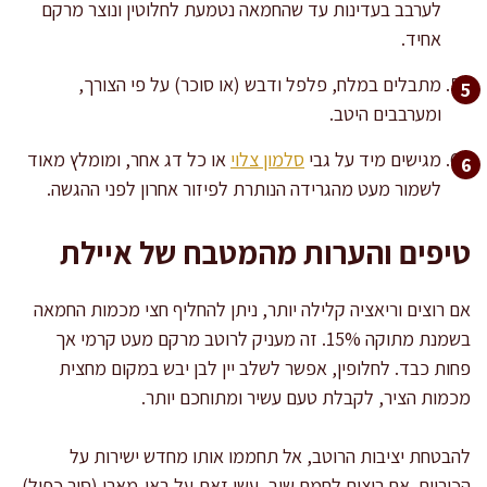
לערבב בעדינות עד שהחמאה נטמעת לחלוטין ונוצר מרקם
אחיד.
מתבלים במלח, פלפל ודבש (או סוכר) על פי הצורך,
ומערבבים היטב.
מגישים מיד על גבי
סלמון צלוי
או כל דג אחר, ומומלץ מאוד
לשמור מעט מהגרידה הנותרת לפיזור אחרון לפני ההגשה.
טיפים והערות מהמטבח של איילת
אם רוצים וריאציה קלילה יותר, ניתן להחליף חצי מכמות החמאה
בשמנת מתוקה 15%. זה מעניק לרוטב מרקם מעט קרמי אך
פחות כבד. לחלופין, אפשר לשלב יין לבן יבש במקום מחצית
מכמות הציר, לקבלת טעם עשיר ומתוחכם יותר.
להבטחת יציבות הרוטב, אל תחממו אותו מחדש ישירות על
הכיריים. אם רוצים לחמם שוב, עשו זאת על באן-מארי (סיר כפול)