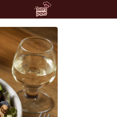
דלג
תוכן