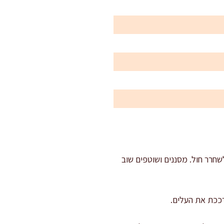
ים ומשרים 5 דקות בקערה גדולה כדי לשחרר חול. מסננים ושוטפים שוב
רככת את העלים.