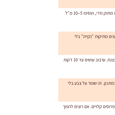
איזון טעמים נכון: פירות מביאים מתיקות, לכן אני מוסיפה חרדל וחמיצות לימונית כדי לחדד. אם יצא מתוק מדי, הוסיפו 5–10 מ"ל
נים מתיקות "נקייה" בלי
רוטב בצד לאירוח: אם מכינים מראש, שמרו חסה יבשה בקופסה אטומה עם נייר סופג, ואת הרוטב בצנצנת. ערבוב עושים עד 10 דקות
1 מ"ל מיץ לימון מתוך הכמות במתכון. זה שומר על צבע בלי
חליף פקאן בשקדים פרוסים קלויים. אם רוצים להפוך