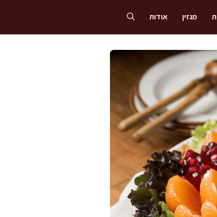
ת
מגזין
אודות