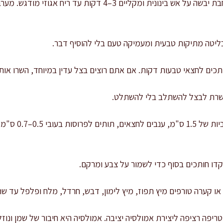
קולים את הפקאן: מחממים מחבת יבשה על אש בינונית ומקליים 3–4 
בליטה מתיקות טבעית ומעמיקה טעם בלי להוסיף דבר.
אי טבעות דקות. אם אתם רוצים בצל עדין במיוחד, השרו אותו 10 דקות במים קרים וסננו
שרת לבצל להשתלב בלי להשתלט.
חותכים את הפירות
וקדו חותכים בסוף כדי לשמור על צבע ומרקם.
 או קערה טורפים מיץ תפוז, מיץ לימון, דבש, חרדל, מלח ופלפל עד ש
ריפה רציפה ליצירת אמולסיה יציבה. אמולסיה היא חיבור של שמן ונו