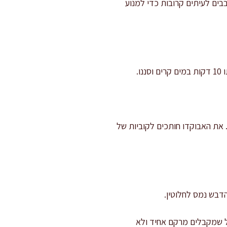
דקות עד ריח אגוזי מודגש. מערבבים לעיתים קרובות כדי למנוע
.
: תפוח לקוביות של 1.5 ס"מ, ענבים לחצאים, תותים לפרוסות בעובי 0.5–0.7 ס"מ. את האבוקדו חותכים לקוביות של
הדבש נמס לחלוטין.
זל שמקבלים מרקם אחיד ולא