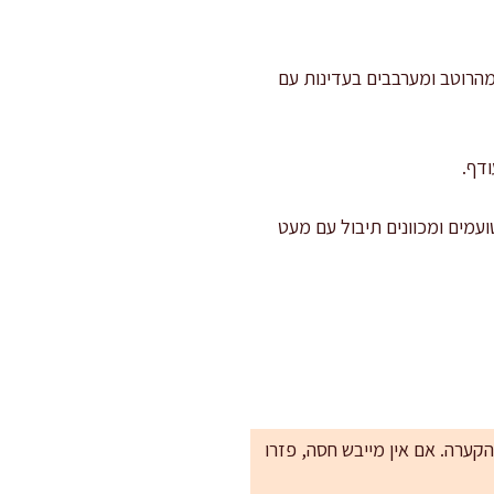
בים את הסלט: בקערה גדולה מניחים חסה, תפוח, ענבים, תותים, בצל ונענע. מוסיפים 60–70% מהרוטב ומערבבים בעדינות עם
דף.
עמים ומכוונים תיבול עם מעט
קערה. אם אין מייבש חסה, פזרו