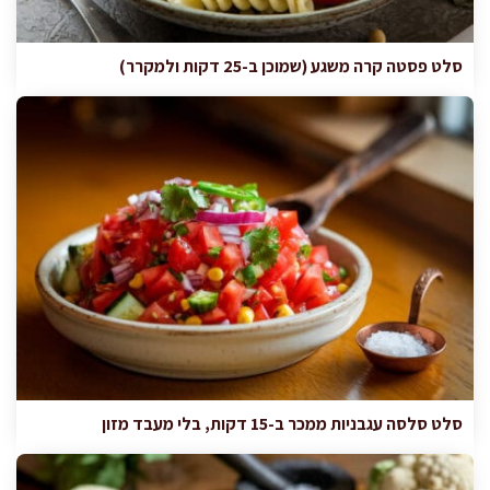
סלט פסטה קרה משגע (שמוכן ב-25 דקות ולמקרר)
סלט סלסה עגבניות ממכר ב-15 דקות, בלי מעבד מזון