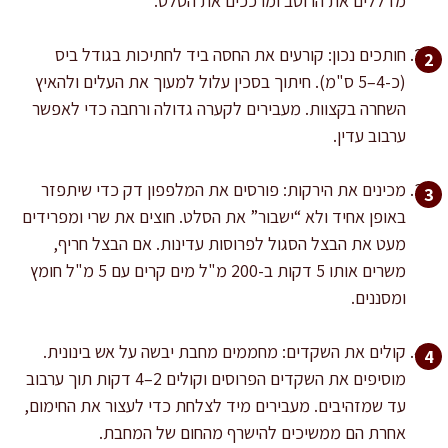
מדללים את הרוטב ומרככים את הסלט.
חותכים נכון: קורעים את החסה ביד לחתיכות בגודל ביס
(כ-4–5 ס"מ). חיתוך בסכין עלול למעוך את העלים ולהאיץ
השחרה בקצוות. מעבירים לקערה גדולה ורחבה כדי לאפשר
ערבוב עדין.
מכינים את הירקות: פורסים את המלפפון דק כדי שיתפזר
באופן אחיד ולא “ישבור” את הסלט. חוצים את שרי ומפרידים
מעט את הבצל הסגול לפרוסות עדינות. אם הבצל חריף,
משרים אותו 5 דקות ב-200 מ"ל מים קרים עם 5 מ"ל חומץ
ומסננים.
קולים את השקדים: מחממים מחבת יבשה על אש בינונית.
מוסיפים את השקדים הפרוסים וקולים 2–4 דקות תוך ערבוב
עד שמזהיבים. מעבירים מיד לצלחת כדי לעצור את החימום,
אחרת הם ממשיכים להישרף מהחום של המחבת.