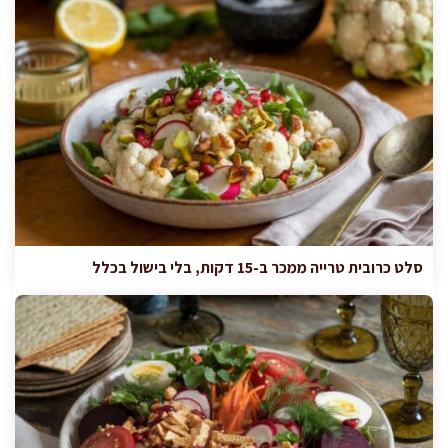
סלט כרובית טרייה ממכר ב-15 דקות, בלי בישול בכלל