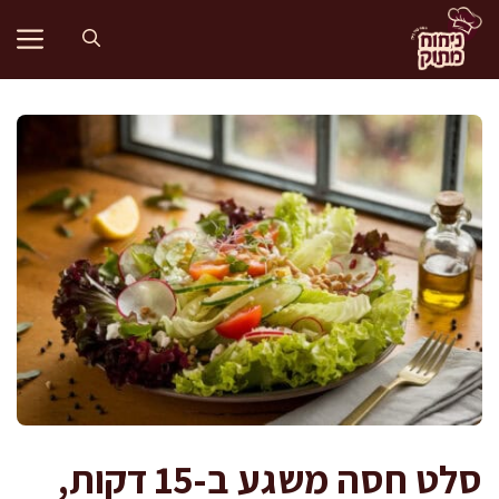
דלג
תוכן
סלט חסה משגע ב-15 דקות,