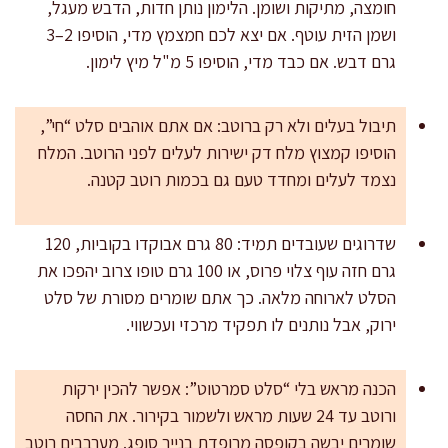
חומצה, מתיקות ושומן. הלימון נותן חדות, הדבש מעגל,
ושמן הזית עוטף. אם יצא לכם חמצמץ מדי, הוסיפו 2–3
גרם דבש. אם כבד מדי, הוסיפו 5 מ"ל מיץ לימון.
תיבול בעלים ולא רק ברוטב: אם אתם אוהבים סלט “חי”,
הוסיפו קמצוץ מלח דק ישירות לעלים לפני הרוטב. המלח
נצמד לעלים ומחדד טעם גם בכמות רוטב קטנה.
שדרוגים שעובדים תמיד: 80 גרם אבוקדו בקוביות, 120
גרם חזה עוף צלוי פרוס, או 100 גרם טופו צרוב יהפכו את
הסלט לארוחה מלאה. כך אתם שומרים מסורת של סלט
ירוק, אבל נותנים לו תפקיד מרכזי ועכשווי.
הכנה מראש בלי “סלט סמרטוט”: אפשר להכין ירקות
ורוטב עד 24 שעות מראש ולשמור בקירור. את החסה
שומרים יבשה בקופסה מרופדת בנייר סופג. מערבבים רוטב