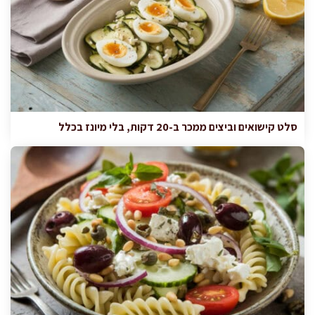
סלט קישואים וביצים ממכר ב-20 דקות, בלי מיונז בכלל