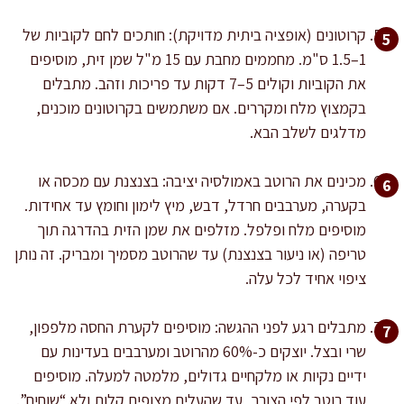
קרוטונים (אופציה ביתית מדויקת): חותכים לחם לקוביות של
1–1.5 ס"מ. מחממים מחבת עם 15 מ"ל שמן זית, מוסיפים
את הקוביות וקולים 5–7 דקות עד פריכות וזהב. מתבלים
בקמצוץ מלח ומקררים. אם משתמשים בקרוטונים מוכנים,
מדלגים לשלב הבא.
מכינים את הרוטב באמולסיה יציבה: בצנצנת עם מכסה או
בקערה, מערבבים חרדל, דבש, מיץ לימון וחומץ עד אחידות.
מוסיפים מלח ופלפל. מזלפים את שמן הזית בהדרגה תוך
טריפה (או ניעור בצנצנת) עד שהרוטב מסמיך ומבריק. זה נותן
ציפוי אחיד לכל עלה.
מתבלים רגע לפני ההגשה: מוסיפים לקערת החסה מלפפון,
שרי ובצל. יוצקים כ-60% מהרוטב ומערבבים בעדינות עם
ידיים נקיות או מלקחיים גדולים, מלמטה למעלה. מוסיפים
עוד רוטב לפי הצורך, עד שהעלים מצופים קלות ולא “שוחים”.