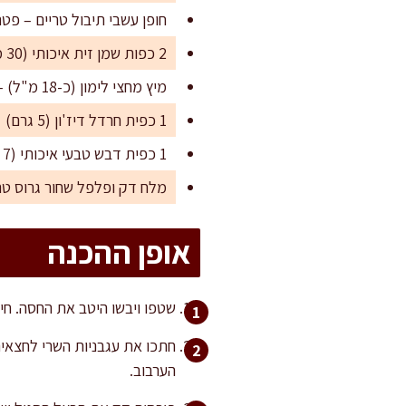
חופן עשבי תיבול טריים – פטרוזיליה, ב
2 כפות שמן זית איכותי (30 מ"ל)
מיץ מחצי לימון (כ-18 מ"ל) – ניתן להוסיף מעט יותר לפי הטעם
1 כפית חרדל דיז'ון (5 גרם)
1 כפית דבש טבעי איכותי (7 גרם)
מלח דק ופלפל שחור גרוס טר
אופן ההכנה
שטפו ויבשו היטב את החסה. חי
חתכו את עגבניות השרי לחצאים 
הערבוב.