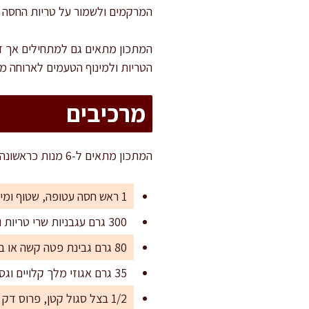
המרקמים ולשמור על טריות החסה ו
המתכון מתאים גם למתחילים אך דו
הטריות ולמינוף הטעמים לארוחה מא
מרכיבים
המתכון מתאים ל-6 מנות כראשונה, או ל-10-12 מנות לטעימות באירוח מגוון. אם תרצו להעשיר – תוכלו להגדיל את הכמויות בהתאם.
1 ראש חסה עטופה, שטוף ומיובש כהלכה (או 300 גרם חסה מכל סוג אהוב)
300 גרם עגבניות שרי טריות ומבריקות
80 גרם גבינת פטה קשה או בולגרית פירורים (ניתן גם ללא גבינה לטבעונים)
35 גרם אגוזי מלך קלויים וגסים (כ-4 כפות)
1/2 בצל סגול קטן, פרוס דק (כ-40 גרם)