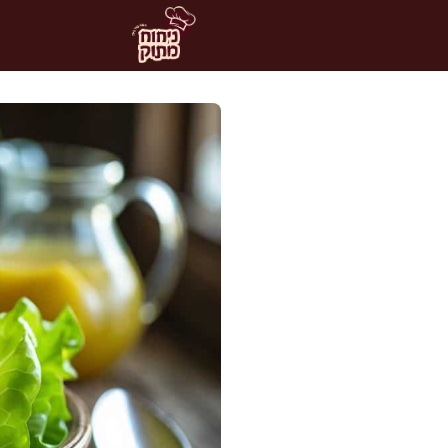
דלג
תוכן