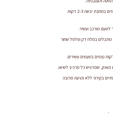
חסה והעגבניות.
פזרו את הפטה המפוררת (או גבינה בולגרית) ואת האגוזים הקלויים. לשדרוג מקצועי – קולים את האגוזים במחבת יבשה 2-3 דקות
 לטעם מורכב ועשיר.
ש. מתבלים במלח דק ופלפל שחור
קות נצפים בטעמים עשירים.
 מאוזן, שמדגיש כל מרכיב לשיאו.
תיים בקירור ללא פגיעה מרובה