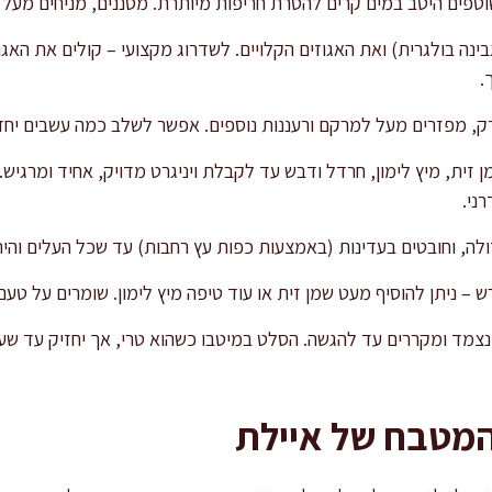
טפים היטב במים קרים להסרת חריפות מיותרת. מסננים, מניחים מעל ה
.
ק, מפזרים מעל למרקם ורעננות נוספים. אפשר לשלב כמה עשבים יחד
 זית, מיץ לימון, חרדל ודבש עד לקבלת ויניגרט מדויק, אחיד ומרגי
ני.
ה, וחובטים בעדינות (באמצעות כפות עץ רחבות) עד שכל העלים והיר
 – ניתן להוסיף מעט שמן זית או עוד טיפה מיץ לימון. שומרים על טעם
ן נצמד ומקררים עד להגשה. הסלט במיטבו כשהוא טרי, אך יחזיק עד שע
המטבח של איילת