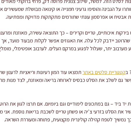
ות לסלט הזה. למשל, שילוב צנונית פרוסה דק, פרחי ברוקולי מאודים ק
 וותרו על הגבינה והוסיפו גרעיני חמנייה או קינואה מבושלת שמעשירים 
ות אבטיח או אפרסמון עונתי שתורמים מתקתקות מדויקת ומפתיעה.
רקות איכותיים, טריים וקרירים – כך התוצאה עשירה, מאוזנת ומרעננ
 שהרוטב יידבק לכל עלה. את האגוזים אפשר לקלות מבעוד מועד, אך 
ע מערבוב יתר, שעלול לפגוע במרקם העלים. לערבוב אופטימלי, מומ
 ב
קטגוריית סלטים באתר
תמצאו עוד המון רעיונות וריאציות לרענון ש
פשר גם לשלב את הסלט כבסיס לארוחה בריאה ומאוזנת, לצד מנות מה
 ביד – גם במתכונים לימודיים וגם ביומיום. אם תרצו לגוון את הרוטב,
העשיר את הסלט בזרעי צ'יה או פשתן טריים לשכבת בריאות נוספת. אנ
ך נמשיך לטפח קהילה קולינרית מקצועית, פתוחה ומעוררת השראה.