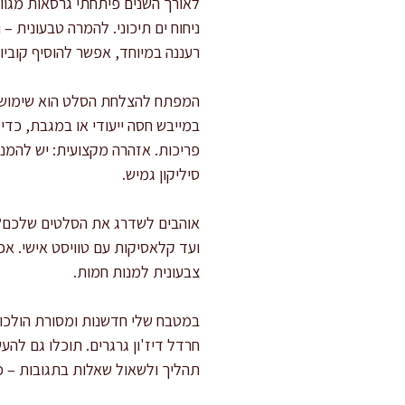
לאורך השנים פיתחתי גרסאות מגוונ
ניחוח ים תיכוני. להמרה טבעונית –
רעננה במיוחד, אפשר להוסיף קובי
המפתח להצלחת הסלט הוא שימוש בי
במייבש חסה ייעודי או במגבת, כדי
פריכות. אזהרה מקצועית: יש להמנ
סיליקון גמיש.
אוהבים לשדרג את הסלטים שלכם?
ועד קלאסיקות עם טוויסט אישי. א
צבעונית למנות חמות.
במטבח שלי חדשנות ומסורת הולכות יד
חרדל דיז'ון גרגרים. תוכלו גם ל
תהליך ולשאול שאלות בתגובות – כ