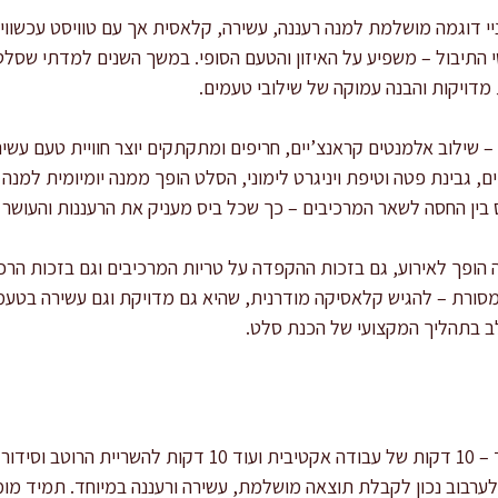
יי דוגמה מושלמת למנה רעננה, עשירה, קלאסית אך עם טוויסט עכשווי.
חסי התיבול – משפיע על האיזון והטעם הסופי. במשך השנים למדתי שס
מדויקות והבנה עמוקה של שילובי טעמים.
שילוב אלמנטים קראנצ’יים, חריפים ומתקתקים יוצר חוויית טעם עשי
ם, גבינת פטה וטיפת ויניגרט לימוני, הסלט הופך ממנה יומיומית למנ
ין החסה לשאר המרכיבים – כך שכל ביס מעניק את הרעננות והעושר 
 הופך לאירוע, גם בזכות ההקפדה על טריות המרכיבים וגם בזכות הרכב
ורת – להגיש קלאסיקה מודרנית, שהיא גם מדויקת וגם עשירה בטע
 בתהליך המקצועי של הכנת סלט.
הכנת הסלט כוללת 20 דקות בלבד – 10 דקות של עבודה אקטיבית וע
לערבוב נכון לקבלת תוצאה מושלמת, עשירה ורעננה במיוחד. תמיד מו