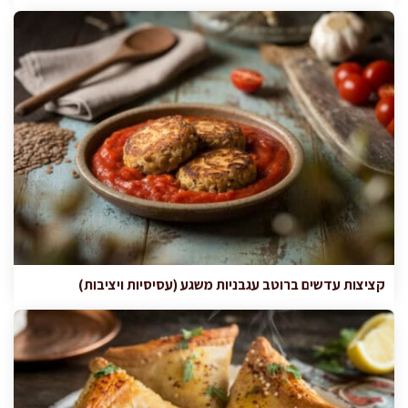
קציצות עדשים ברוטב עגבניות משגע (עסיסיות ויציבות)