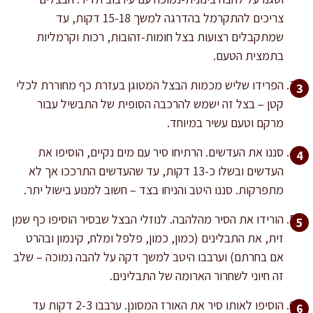
צריכים להתקרמל בהדרגה למשך 15-18 דקות, עד
שמתקבלים רצועות בצל חומות-זהובות, רכות וקרמליות
בתמצית הטעם.
הפרידו שליש מכמות הבצל המטוגן בעזרת כף מחוררת לכלי
קטן – בצל זה ישמש להרכבה הסופית של התבשיל עבור
מרקם וטעם עשיר במיוחד.
סננו את העדשים. הרתיחו סיר עם מים נקיים, הוסיפו את
העדשים ובשלו כ-13 דקות, עד שהעדשים התרככו אך לא
מתפרקות. סננו היטב והניחו בצד – חשוב למנוע בישול יתר.
הורידו את הסיר מהלהבה. לנוזלי הבצל שבסיר הוסיפו כף שמן
זית, את התבלינים (כמון, כמון, פלפל ומלח, קינמון ובהרט
אם בחרתם) וערבבו היטב למשך דקה על להבה נמוכה – שלב
זה חיוני לשחרור הארומה של התבלינים.
הוסיפו לאותו סיר את האורז המסונן. ערבבו 2-3 דקות עד