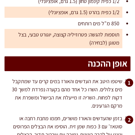
1/2 כפית קינמון טחון (1.5 גרם, אופציונלי)
1/2 כפית בהרט (1.5 גרם, אופציונלי)
850 מ"ל מים רותחים
תוספות להגשה: פטרוזיליה קצוצה, יוגורט טבעי, בצל
מטוגן (לבחירה)
אופן ההכנה
שיטפו היטב את העדשים והאורז במים קרים עד שמתקבל
מים צלולים. השרו כל אחד מהם בקערה נפרדת למשך 30
דקות לפחות. השריה זו מייעלת את הבישול ומשפרת את
מרקם הגרעינים.
בזמן שהעדשים והאורז מושרים, חממו מחבת רחבה או
סוטאז' עם 3 כפות שמן זית. הוסיפו את הבצלים הפרוסים
וטגנו על להבה בינונית-נמוכה עם עירבוב תדיר. הבצלים