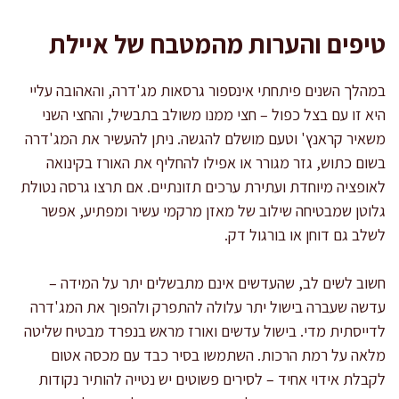
טיפים והערות מהמטבח של איילת
במהלך השנים פיתחתי אינספור גרסאות מג'דרה, והאהובה עליי
היא זו עם בצל כפול – חצי ממנו משולב בתבשיל, והחצי השני
משאיר קראנץ' וטעם מושלם להגשה. ניתן להעשיר את המג'דרה
בשום כתוש, גזר מגורר או אפילו להחליף את האורז בקינואה
לאופציה מיוחדת ועתירת ערכים תזונתיים. אם תרצו גרסה נטולת
גלוטן שמבטיחה שילוב של מאזן מרקמי עשיר ומפתיע, אפשר
לשלב גם דוחן או בורגול דק.
חשוב לשים לב, שהעדשים אינם מתבשלים יתר על המידה –
עדשה שעברה בישול יתר עלולה להתפרק ולהפוך את המג'דרה
לדייסתית מדי. בישול עדשים ואורז מראש בנפרד מבטיח שליטה
מלאה על רמת הרכות. השתמשו בסיר כבד עם מכסה אטום
לקבלת אידוי אחיד – לסירים פשוטים יש נטייה להותיר נקודות