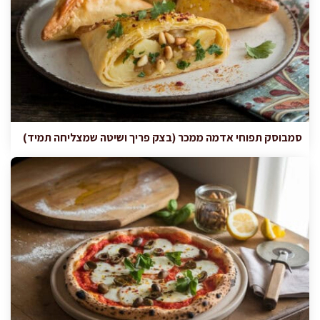
סמבוסק תפוחי אדמה ממכר (בצק פריך ושיטה שמצליחה תמיד)