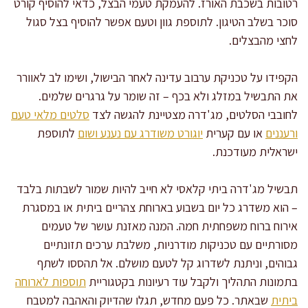
רטובות בשכבת האורז. להעמקת טעמי הבצל, כדאי להוסיף קורט
סוכר בשלב הטיגון. לתוספת גוון וטעם אפשר להוסיף בצל סגול
לחצי מהבצלים.
הקפידו על טכניקת ערבוב עדינה לאחר הבישול, ושימו לב לאוורר
את התבשיל במזלג ולא בכף – זה שומר על גרגרים שלמים.
לחובבי הסלטים, מג'דרה מצטיינת להגשה לצד
סלטים מלאי טעם
ורעננים
או עם קערית
יוגורט משודרג עם נענע ושום
לתוספת
ישראלית מעודכנת.
תבשיל מג'דרה ביתי קלאסי לא חייב להיות שמור לשבתות בלבד
– הוא משדרג כל יום בשבוע בארוחת צהריים ביתית או במסגרת
אירוח ברוח משפחתית חמה. המנה מאזנת עושר של טעמים
מסורתיים עם טכניקות מודרניות, משלבת ערכים תזונתיים
גבוהים, וניתנת לשדרוג קל לטעם מושלם. אל תהססו לשתף
בתמונות התהליך ולקבל עוד רעיונות בקטגוריית
תוספות לארוחה
ביתית
שבאתר. כל פעם מחדש, תגלו שהדיוק והאהבה למטבח