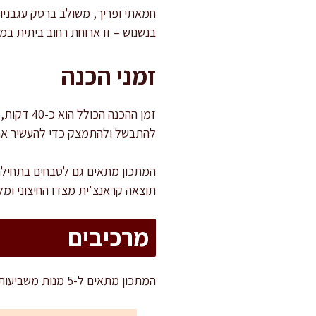
חמאתי ופריך, משולב ברסק עגבניות
בנשנוש – זו ארוחת רחוב ביתית במ
זמני הכנה
להתבשל ולהתמצק כדי להעשיר את
המתכון מתאים גם לטבחים בתחילת 
תוצאה קראנצ'ית מצדו החיצוני ומ
מרכיבים
המתכון מתאים ל-5 מנות משביעות – מעולה לארוחת ערב קלילה או כנשנוש משביע עם טוויסט מזרח-תיכוני.