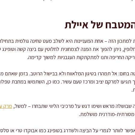
המטבח של איילת
ת למתכון הזה – אחת המעניינות היא לשלב מעט טחינה גולמית בתחילת
פין, ניתן להפוך את המנה לצמחונית לחלוטין עם ביצה קשה וטופינג של
יקה החריפה ותנו למתקתקות העגבניות למשוך קדימה.
בחום: אל תמהרו בטיגון המלאווח ולא בבישול הרוטב. בזמן שאתם מח
 תגיעו למרקם יציב ומרכז טעם עשיר. כמו כן, השתמשו במחבת טפלון (
.
שבושלה מראש ושימו דגש על מרכיבי הליווי שתבחרו – למשל,
מרק עד
 מסורתית-מודרנית מושלמת.
פשר לוותר לגמרי על הביצה ולשדרג בטופינג כמו אבוקדו טרי או סלסת 