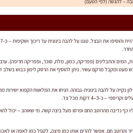
בה – להגשה (לפי הטעם)
ב
חרר.
 המים והתבלינים (פפריקה, כמון, מלח, סוכר, ופפריקה חריפה). ערבב
ייבש מעט ומקבל מרקם עשיר. ניתן להוסיף את הרסק לימון כבוש בשלב ז
ן נקייה על להבה בינונית-גבוהה. הניחו את המלאווח הקפוא ישירות מה
 – כ-3–4 דקות מכל צד.
ליו כף נדיבה מהרוטב החם ופרסו מעל ביצה קשה. מי שאוהב – יכול להו
ך והרוטב חם. אפשר להרים אותו כמו פיצה, לקפל כמו לאפה או לאכול 