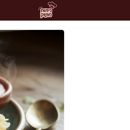
דלג
תוכן