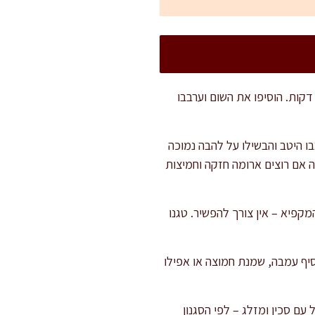
מחבת רחבה, חממו את שמן הזית והוסיפו את הבצל. טגנו על להבה בינונית עד ריכוך ושקיפות – כ-7 דקות. הוסיפו את השום וערבבו
ו היטב והבשילו על להבה נמוכה
ה אם רוצים ארומה חזקה וחמיצות
מקפיא – אין צורך להפשיר. טגנו
סיף עמבה, שמנת חמוצה או אפילו
עם סכין ומזלג – לפי הסגנון